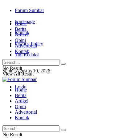
Forum Sumbar
homepage
Home
Berita
Kontak
Artikel
Opini
Privacy Policy
Advertorial
Kontak
Tim Redaksi
No Result
Senin, Agustus 10, 2026
View All Result
Login
Home
Berita
Artikel
Opini
Advertorial
Kontak
No Result