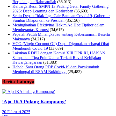
Berpulang ke Rahmatullah
(36,013)
Keluarga Besar SMPN 13 Padang Gelar Family Gathering
2025: Deep Learning dan Keakraban
(35,693)
Senin Depan Tidak Juga Cair Bantuan Covid-19, Gubernur
Sumbar Dilaporkan ke Presiden
(35,156)
Meningkatkan Efektivitas Hakim Ad Hoc Tipikor dalam
Memberantas Korupsi
(34,615)
Pepatah Petitih Minangkabau tentang Kebersamaan Beserta
Maknanya
(34,217)
VCO (Virgin Coconut Oil) Dapat Digunakan sebagai Obat
Membunuh Covid-19
(33,089)
Lakukan RDPU dengan Komisi XIII DPR RI, HAKAN
Sampaikan Tiga Poin Utama Terkait Revisi Kebijakan
Kewarganegaraan
(31,383)
Heboh, Satu Orang PDP Covid-19 dari Payakumbuh
Meninggal di RSAM Bukittinggi
(29,482)
Berita Lainnya
‘Ajo JKA Pulang Kampuang’
20 Februari 2025