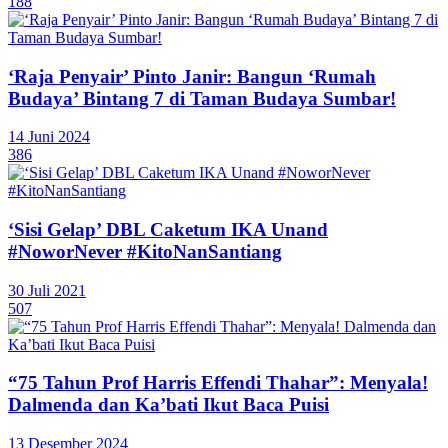
188
‘Raja Penyair’ Pinto Janir: Bangun ‘Rumah
Budaya’ Bintang 7 di Taman Budaya Sumbar!
14 Juni 2024
386
‘Sisi Gelap’ DBL Caketum IKA Unand
#NoworNever #KitoNanSantiang
30 Juli 2021
507
“75 Tahun Prof Harris Effendi Thahar”: Menyala!
Dalmenda dan Ka’bati Ikut Baca Puisi
13 Desember 2024