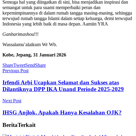
Semoga hal yang diingatkan di sini, bisa menjadikan inspirasi dan
semangat untuk para suami memperbaiki peran dan
kepemimpinannya di dalam rumah tangga masing-masing, sehingga
terwujud rumah tangga Islami dalam setiap keluarga, demi terwujud
Indonesia yang lebih baik di masa depan. Aamiin YRA
Ganbarimashou
!!!
Wassalamu’alaikum Wr Wb.
Kobe, Jepang, 31 Januari 2026
Share
Tweet
Send
Share
Previous Post
Irfendi Arbi Ucapkan Selamat dan Sukses atas
Dilantiknya DPP IKA Unand Periode 2025-2029
Next Post
IHSG Anjlok, Apakah Hanya Kesalahan OJK?
Berita
Terkait