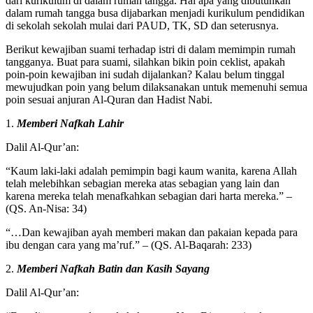
dari kurikulum di dalam rumah tangga. Hal apa yang dibutuhkan
dalam rumah tangga busa dijabarkan menjadi kurikulum pendidikan
di sekolah sekolah mulai dari PAUD, TK, SD dan seterusnya.
Berikut kewajiban suami terhadap istri di dalam memimpin rumah
tangganya. Buat para suami, silahkan bikin poin ceklist, apakah
poin-poin kewajiban ini sudah dijalankan? Kalau belum tinggal
mewujudkan poin yang belum dilaksanakan untuk memenuhi semua
poin sesuai anjuran Al-Quran dan Hadist Nabi.
1.
Memberi Nafkah Lahir
Dalil Al-Qur’an:
“Kaum laki-laki adalah pemimpin bagi kaum wanita, karena Allah
telah melebihkan sebagian mereka atas sebagian yang lain dan
karena mereka telah menafkahkan sebagian dari harta mereka.” –
(QS. An-Nisa: 34)
“…Dan kewajiban ayah memberi makan dan pakaian kepada para
ibu dengan cara yang ma’ruf.” – (QS. Al-Baqarah: 233)
2.
Memberi Nafkah Batin dan Kasih Sayang
Dalil Al-Qur’an: