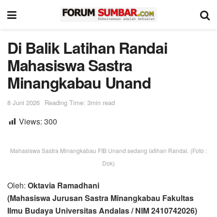
Di Balik Latihan Randai
Mahasiswa Sastra
Minangkabau Unand
8 Juni 2026
Reading Time: 3min read
Views:
300
Mahasiswa Sastra Minangkabau FIB Unand sedang latihan Randai. (Foto :
Dok)
Oleh:
Oktavia Ramadhani
(Mahasiswa Jurusan Sastra Minangkabau Fakultas
Ilmu Budaya Universitas Andalas / NIM 2410742026)