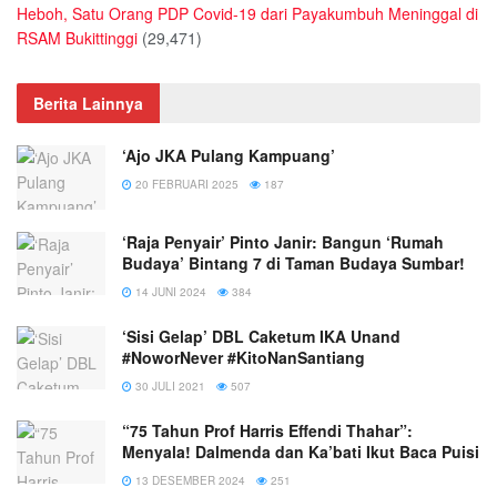
Heboh, Satu Orang PDP Covid-19 dari Payakumbuh Meninggal di
RSAM Bukittinggi
(29,471)
Berita Lainnya
‘Ajo JKA Pulang Kampuang’
20 FEBRUARI 2025
187
‘Raja Penyair’ Pinto Janir: Bangun ‘Rumah
Budaya’ Bintang 7 di Taman Budaya Sumbar!
14 JUNI 2024
384
‘Sisi Gelap’ DBL Caketum IKA Unand
#NoworNever #KitoNanSantiang
30 JULI 2021
507
“75 Tahun Prof Harris Effendi Thahar”:
Menyala! Dalmenda dan Ka’bati Ikut Baca Puisi
13 DESEMBER 2024
251