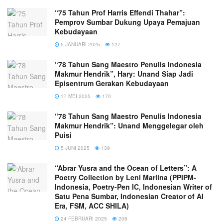
“75 Tahun Prof Harris Effendi Thahar”:
Pemprov Sumbar Dukung Upaya Pemajuan
Kebudayaan
5 JANUARI 2025
127
“78 Tahun Sang Maestro Penulis Indonesia
Makmur Hendrik”, Hary: Unand Siap Jadi
Episentrum Gerakan Kebudayaan
17 MEI 2025
170
“78 Tahun Sang Maestro Penulis Indonesia
Makmur Hendrik”: Unand Menggelegar oleh
Puisi
5 JUNI 2025
139
“Abrar Yusra and the Ocean of Letters”: A
Poetry Collection by Leni Marlina (PPIPM-
Indonesia, Poetry-Pen IC, Indonesian Writer of
Satu Pena Sumbar, Indonesian Creator of AI
Era, FSM, ACC SHILA)
24 FEBRUARI 2025
208