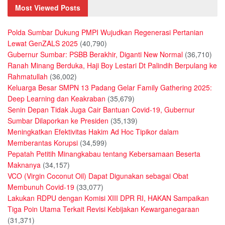
Most Viewed Posts
Polda Sumbar Dukung PMPI Wujudkan Regenerasi Pertanian
Lewat GenZALS 2025
(40,790)
Gubernur Sumbar: PSBB Berakhir, Diganti New Normal
(36,710)
Ranah Minang Berduka, Haji Boy Lestari Dt Palindih Berpulang ke
Rahmatullah
(36,002)
Keluarga Besar SMPN 13 Padang Gelar Family Gathering 2025:
Deep Learning dan Keakraban
(35,679)
Senin Depan Tidak Juga Cair Bantuan Covid-19, Gubernur
Sumbar Dilaporkan ke Presiden
(35,139)
Meningkatkan Efektivitas Hakim Ad Hoc Tipikor dalam
Memberantas Korupsi
(34,599)
Pepatah Petitih Minangkabau tentang Kebersamaan Beserta
Maknanya
(34,157)
VCO (Virgin Coconut Oil) Dapat Digunakan sebagai Obat
Membunuh Covid-19
(33,077)
Lakukan RDPU dengan Komisi XIII DPR RI, HAKAN Sampaikan
Tiga Poin Utama Terkait Revisi Kebijakan Kewarganegaraan
(31,371)