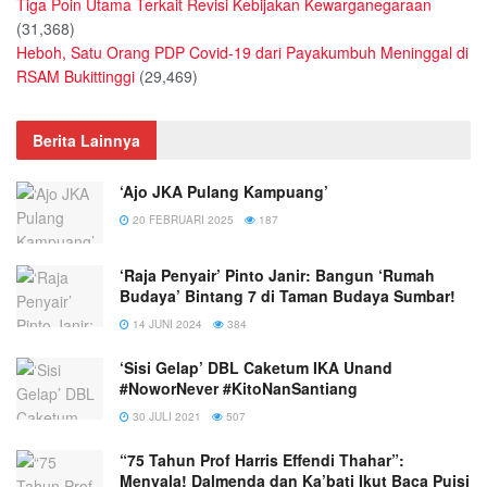
Tiga Poin Utama Terkait Revisi Kebijakan Kewarganegaraan
(31,368)
Heboh, Satu Orang PDP Covid-19 dari Payakumbuh Meninggal di
RSAM Bukittinggi
(29,469)
Berita Lainnya
‘Ajo JKA Pulang Kampuang’
20 FEBRUARI 2025
187
‘Raja Penyair’ Pinto Janir: Bangun ‘Rumah
Budaya’ Bintang 7 di Taman Budaya Sumbar!
14 JUNI 2024
384
‘Sisi Gelap’ DBL Caketum IKA Unand
#NoworNever #KitoNanSantiang
30 JULI 2021
507
“75 Tahun Prof Harris Effendi Thahar”:
Menyala! Dalmenda dan Ka’bati Ikut Baca Puisi