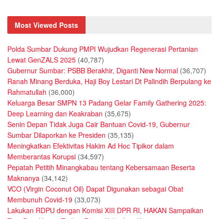
Most Viewed Posts
Polda Sumbar Dukung PMPI Wujudkan Regenerasi Pertanian
Lewat GenZALS 2025
(40,787)
Gubernur Sumbar: PSBB Berakhir, Diganti New Normal
(36,707)
Ranah Minang Berduka, Haji Boy Lestari Dt Palindih Berpulang ke
Rahmatullah
(36,000)
Keluarga Besar SMPN 13 Padang Gelar Family Gathering 2025:
Deep Learning dan Keakraban
(35,675)
Senin Depan Tidak Juga Cair Bantuan Covid-19, Gubernur
Sumbar Dilaporkan ke Presiden
(35,135)
Meningkatkan Efektivitas Hakim Ad Hoc Tipikor dalam
Memberantas Korupsi
(34,597)
Pepatah Petitih Minangkabau tentang Kebersamaan Beserta
Maknanya
(34,142)
VCO (Virgin Coconut Oil) Dapat Digunakan sebagai Obat
Membunuh Covid-19
(33,073)
Lakukan RDPU dengan Komisi XIII DPR RI, HAKAN Sampaikan