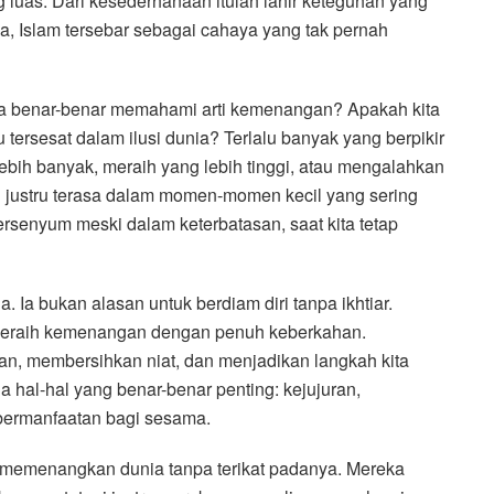
luas. Dari kesederhanaan itulah lahir keteguhan yang
, Islam tersebar sebagai cahaya yang tak pernah
kita benar-benar memahami arti kemenangan? Apakah kita
tersesat dalam ilusi dunia? Terlalu banyak yang berpikir
ebih banyak, meraih yang lebih tinggi, atau mengalahkan
i justru terasa dalam momen-momen kecil yang sering
tersenyum meski dalam keterbatasan, saat kita tetap
 Ia bukan alasan untuk berdiam diri tanpa ikhtiar.
n meraih kemenangan dengan penuh keberkahan.
n, membersihkan niat, dan menjadikan langkah kita
da hal-hal yang benar-benar penting: kejujuran,
bermanfaatan bagi sesama.