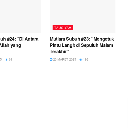
TAUSIYAH
uh #24: “Di Antara
Mutiara Subuh #23: “Mengetuk
Allah yang
Pintu Langit di Sepuluh Malam
Terakhir”
5
61
23 MARET 2025
193