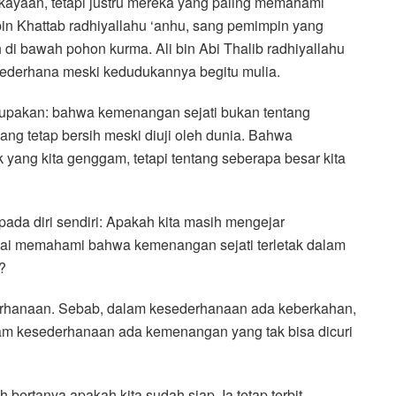
ayaan, tetapi justru mereka yang paling memahami
in Khattab radhiyallahu ‘anhu, sang pemimpin yang
 di bawah pohon kurma. Ali bin Abi Thalib radhiyallahu
p sederhana meski kedudukannya begitu mulia.
upakan: bahwa kemenangan sejati bukan tentang
yang tetap bersih meski diuji oleh dunia. Bahwa
 yang kita genggam, tetapi tentang seberapa besar kita
 pada diri sendiri: Apakah kita masih mengejar
ai memahami bahwa kemenangan sejati terletak dalam
?
rhanaan. Sebab, dalam kesederhanaan ada keberkahan,
m kesederhanaan ada kemenangan yang tak bisa dicuri
bertanya apakah kita sudah siap. Ia tetap terbit,