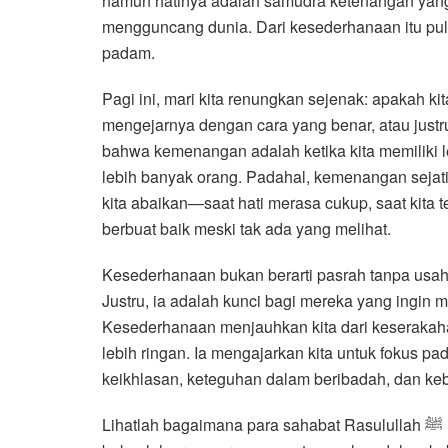
namun hatinya adalah samudra ketenangan yang 
mengguncang dunia. Dari kesederhanaan itu pula
padam.
Pagi ini, mari kita renungkan sejenak: apakah 
mengejarnya dengan cara yang benar, atau justru 
bahwa kemenangan adalah ketika kita memiliki l
lebih banyak orang. Padahal, kemenangan sejat
kita abaikan—saat hati merasa cukup, saat kita 
berbuat baik meski tak ada yang melihat.
Kesederhanaan bukan berarti pasrah tanpa usaha.
Justru, ia adalah kunci bagi mereka yang ingi
Kesederhanaan menjauhkan kita dari keserakaha
lebih ringan. Ia mengajarkan kita untuk fokus pa
keikhlasan, keteguhan dalam beribadah, dan ke
Lihatlah bagaimana para sahabat Rasulullah ﷺ memenangkan dunia tanpa terikat padanya. Mereka