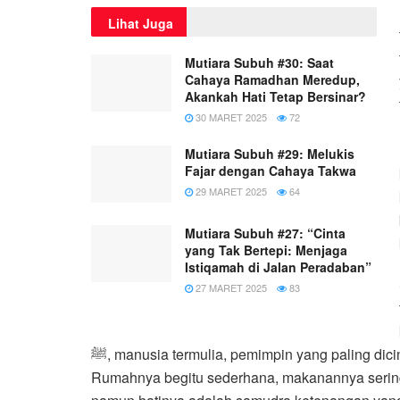
Lihat Juga
Mutiara Subuh #30: Saat
Cahaya Ramadhan Meredup,
Akankah Hati Tetap Bersinar?
30 MARET 2025
72
Mutiara Subuh #29: Melukis
Fajar dengan Cahaya Takwa
29 MARET 2025
64
Mutiara Subuh #27: “Cinta
yang Tak Bertepi: Menjaga
Istiqamah di Jalan Peradaban”
27 MARET 2025
83
ﷺ, manusia termulia, pemimpin yang paling dicintai, namun kehidupannya jauh dari kemewahan.
Rumahnya begitu sederhana, makanannya sering ka