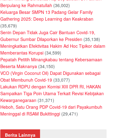
Berpulang ke Rahmatullah
(36,002)
Keluarga Besar SMPN 13 Padang Gelar Family
Gathering 2025: Deep Learning dan Keakraban
(35,679)
Senin Depan Tidak Juga Cair Bantuan Covid-19,
Gubernur Sumbar Dilaporkan ke Presiden
(35,138)
Meningkatkan Efektivitas Hakim Ad Hoc Tipikor dalam
Memberantas Korupsi
(34,599)
Pepatah Petitih Minangkabau tentang Kebersamaan
Beserta Maknanya
(34,150)
VCO (Virgin Coconut Oil) Dapat Digunakan sebagai
Obat Membunuh Covid-19
(33,077)
Lakukan RDPU dengan Komisi XIII DPR RI, HAKAN
Sampaikan Tiga Poin Utama Terkait Revisi Kebijakan
Kewarganegaraan
(31,371)
Heboh, Satu Orang PDP Covid-19 dari Payakumbuh
Meninggal di RSAM Bukittinggi
(29,471)
Berita Lainnya