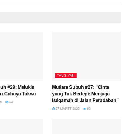
TAUSIYAH
uh #29: Melukis
Mutiara Subuh #27: “Cinta
an Cahaya Takwa
yang Tak Bertepi: Menjaga
Istiqamah di Jalan Peradaban”
5
64
27 MARET 2025
83