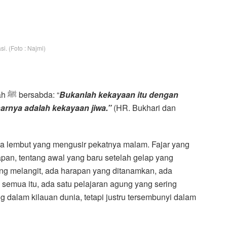
asi. (Foto : Najmi)
radhiyallahu ‘anhu, Rasulullah ﷺ bersabda: “
Bukanlah kekayaan itu dengan
arnya adalah kekayaan jiwa.”
(HR. Bukhari dan
a lembut yang mengusir pekatnya malam. Fajar yang
pan, tentang awal yang baru setelah gelap yang
ng melangit, ada harapan yang ditanamkan, ada
semua itu, ada satu pelajaran agung yang sering
g dalam kilauan dunia, tetapi justru tersembunyi dalam