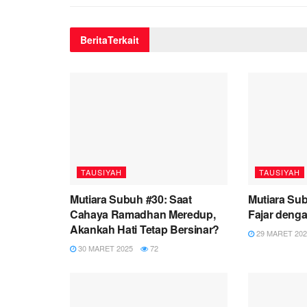
Berita
Terkait
TAUSIYAH
TAUSIYAH
Mutiara Subuh #30: Saat
Mutiara Sub
Cahaya Ramadhan Meredup,
Fajar deng
Akankah Hati Tetap Bersinar?
29 MARET 202
30 MARET 2025
72