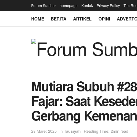
Forum Sumbar
homepage
Kontak
Privacy Policy
Tim Red
HOME
BERITA
ARTIKEL
OPINI
ADVERTO
Mutiara Subuh #2
Fajar: Saat Kesed
Gerbang Kemena
28 Maret 2025
in
Tausiyah
Reading Time: 2min read