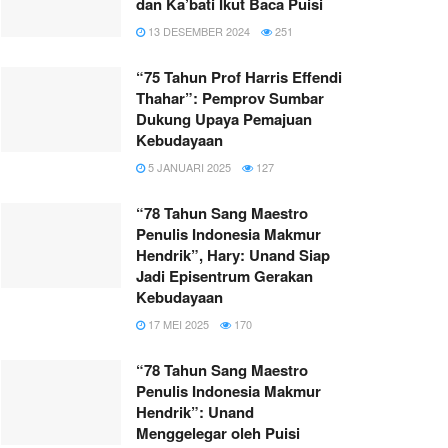
dan Ka’bati Ikut Baca Puisi
13 DESEMBER 2024
251
“75 Tahun Prof Harris Effendi
Thahar”: Pemprov Sumbar
Dukung Upaya Pemajuan
Kebudayaan
5 JANUARI 2025
127
“78 Tahun Sang Maestro
Penulis Indonesia Makmur
Hendrik”, Hary: Unand Siap
Jadi Episentrum Gerakan
Kebudayaan
17 MEI 2025
170
“78 Tahun Sang Maestro
Penulis Indonesia Makmur
Hendrik”: Unand
Menggelegar oleh Puisi