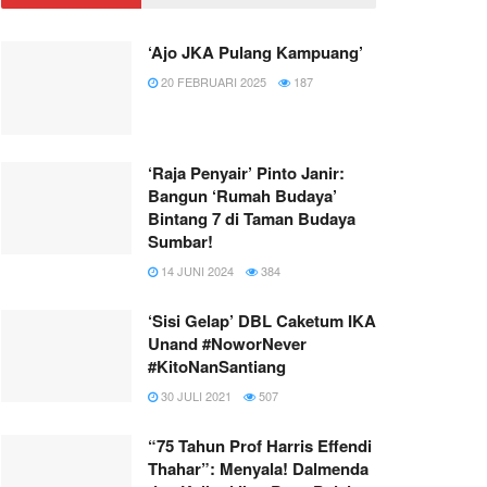
‘Ajo JKA Pulang Kampuang’
20 FEBRUARI 2025
187
‘Raja Penyair’ Pinto Janir:
Bangun ‘Rumah Budaya’
Bintang 7 di Taman Budaya
Sumbar!
14 JUNI 2024
384
‘Sisi Gelap’ DBL Caketum IKA
Unand #NoworNever
#KitoNanSantiang
30 JULI 2021
507
“75 Tahun Prof Harris Effendi
Thahar”: Menyala! Dalmenda