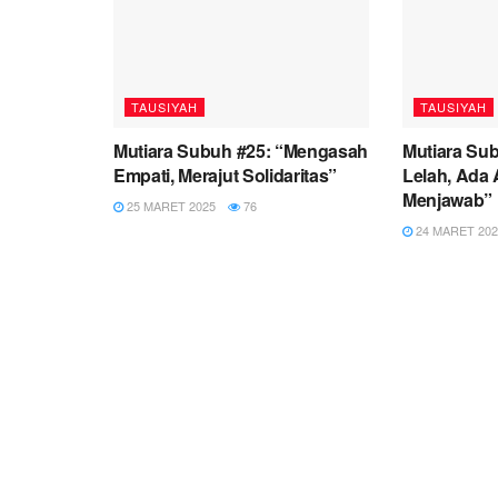
TAUSIYAH
TAUSIYAH
Mutiara Subuh #25: “Mengasah
Mutiara Sub
Empati, Merajut Solidaritas”
Lelah, Ada 
Menjawab”
25 MARET 2025
76
24 MARET 202