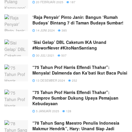
20 FEBRUARI 2025
187
‘Raja Penyair’ Pinto Janir: Bangun ‘Rumah
Budaya’ Bintang 7 di Taman Budaya Sumbar!
14 JUNI 2024
385
‘Sisi Gelap’ DBL Caketum IKA Unand
#NoworNever #KitoNanSantiang
30 JULI 2021
507
“75 Tahun Prof Harris Effendi Thahar”:
Menyala! Dalmenda dan Ka’bati Ikut Baca Puisi
13 DESEMBER 2024
252
“75 Tahun Prof Harris Effendi Thahar”:
Pemprov Sumbar Dukung Upaya Pemajuan
Kebudayaan
5 JANUARI 2025
128
“78 Tahun Sang Maestro Penulis Indonesia
Makmur Hendrik”, Hary: Unand Siap Jadi