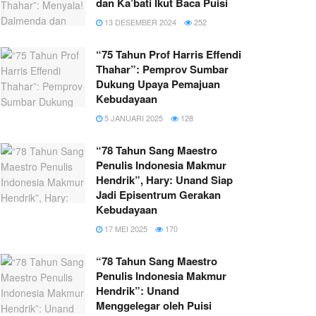
dan Ka’bati Ikut Baca Puisi
13 DESEMBER 2024
252
“75 Tahun Prof Harris Effendi
Thahar”: Pemprov Sumbar
Dukung Upaya Pemajuan
Kebudayaan
5 JANUARI 2025
128
“78 Tahun Sang Maestro
Penulis Indonesia Makmur
Hendrik”, Hary: Unand Siap
Jadi Episentrum Gerakan
Kebudayaan
17 MEI 2025
170
“78 Tahun Sang Maestro
Penulis Indonesia Makmur
Hendrik”: Unand
Menggelegar oleh Puisi