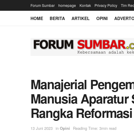
Forum Sumbar
homepage
Kontak
Privacy Policy
Tim Red
HOME
BERITA
ARTIKEL
OPINI
ADVERTO
Manajerial Penge
Manusia Aparatur 
Rangka Reformasi 
13 Juni 2023
in
Opini
Reading Time: 3min read