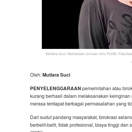
Mutiara Suci, Mahasiswi Jurusan Ilmu Politik, Fakultas 
Oleh:
Mutiara Suci
PENYELENGGARAAN
pemerintahan atau birok
kurang berhasil dalam melaksanakan keinginan
merasa terdapat berbagai permasalahan yang ti
Dari sudut pandang masyarakat, birokrasi selam
berbelit-belit, tidak profesional, biaya tinggi d