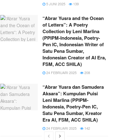
5 JUNI 2025
139
“Abrar Yusra and the Ocean
of Letters”: A Poetry
Collection by Leni Marlina
(PPIPM-Indonesia, Poetry-
Pen IC, Indonesian Writer of
Satu Pena Sumbar,
Indonesian Creator of AI Era,
FSM, ACC SHILA)
24 FEBRUARI 2025
208
“Abrar Yusra dan Samudera
Aksara”: Kumpulan Puisi
Leni Marlina (PPIPM-
Indonesia, Poetry-Pen IC,
Satu Pena Sumbar, Kreator
Era AI, FSM, ACC SHILA)
24 FEBRUARI 2025
142