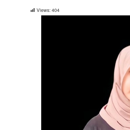
Views:
404