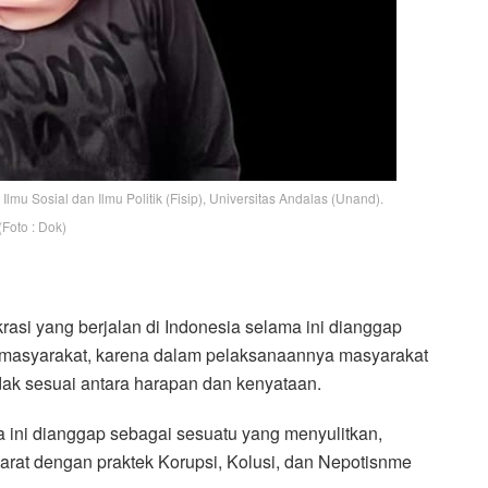
Ilmu Sosial dan Ilmu Politik (Fisip), Universitas Andalas (Unand).
(Foto : Dok)
rasi yang berjalan di Indonesia selama ini dianggap
 masyarakat, karena dalam pelaksanaannya masyarakat
dak sesuai antara harapan dan kenyataan.
a ini dianggap sebagai sesuatu yang menyulitkan,
an sarat dengan praktek Korupsi, Kolusi, dan Nepotisnme