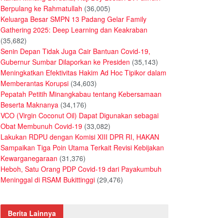
Berpulang ke Rahmatullah
(36,005)
Keluarga Besar SMPN 13 Padang Gelar Family
Gathering 2025: Deep Learning dan Keakraban
(35,682)
Senin Depan Tidak Juga Cair Bantuan Covid-19,
Gubernur Sumbar Dilaporkan ke Presiden
(35,143)
Meningkatkan Efektivitas Hakim Ad Hoc Tipikor dalam
Memberantas Korupsi
(34,603)
Pepatah Petitih Minangkabau tentang Kebersamaan
Beserta Maknanya
(34,176)
VCO (Virgin Coconut Oil) Dapat Digunakan sebagai
Obat Membunuh Covid-19
(33,082)
Lakukan RDPU dengan Komisi XIII DPR RI, HAKAN
Sampaikan Tiga Poin Utama Terkait Revisi Kebijakan
Kewarganegaraan
(31,376)
Heboh, Satu Orang PDP Covid-19 dari Payakumbuh
Meninggal di RSAM Bukittinggi
(29,476)
Berita Lainnya