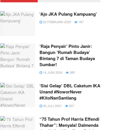
‘Ajo JKA Pulang Kampuang’
20 FEBRUARI 2025
187
‘Raja Penyair’ Pinto Janir:
Bangun ‘Rumah Budaya’
Bintang 7 di Taman Budaya
Sumbar!
14 JUNI 2024
385
‘Sisi Gelap’ DBL Caketum IKA
Unand #NoworNever
#KitoNanSantiang
30 JULI 2021
507
“75 Tahun Prof Harris Effendi
Thahar”: Menyala! Dalmenda