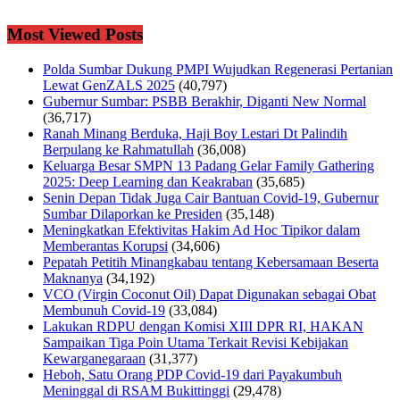
Most Viewed Posts
Polda Sumbar Dukung PMPI Wujudkan Regenerasi Pertanian
Lewat GenZALS 2025
(40,797)
Gubernur Sumbar: PSBB Berakhir, Diganti New Normal
(36,717)
Ranah Minang Berduka, Haji Boy Lestari Dt Palindih
Berpulang ke Rahmatullah
(36,008)
Keluarga Besar SMPN 13 Padang Gelar Family Gathering
2025: Deep Learning dan Keakraban
(35,685)
Senin Depan Tidak Juga Cair Bantuan Covid-19, Gubernur
Sumbar Dilaporkan ke Presiden
(35,148)
Meningkatkan Efektivitas Hakim Ad Hoc Tipikor dalam
Memberantas Korupsi
(34,606)
Pepatah Petitih Minangkabau tentang Kebersamaan Beserta
Maknanya
(34,192)
VCO (Virgin Coconut Oil) Dapat Digunakan sebagai Obat
Membunuh Covid-19
(33,084)
Lakukan RDPU dengan Komisi XIII DPR RI, HAKAN
Sampaikan Tiga Poin Utama Terkait Revisi Kebijakan
Kewarganegaraan
(31,377)
Heboh, Satu Orang PDP Covid-19 dari Payakumbuh
Meninggal di RSAM Bukittinggi
(29,478)