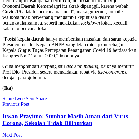
Lebih lanjut disampaikan Prof Djo, demikian mantan Dirjen
Otonomi Daerah Kemendagri itu akrab dipanggil, karena wabah
Covid-19 adalah “bencana nasional”, maka gubernur, bupati /
walikota tidak berwenang mengambil keputusan dalam
penanggulangannya, seperti melakukan
lockdown
lokal, kecuali
kalau itu bencana lokal.
“Posisi kepala daerah hanya memberikan masukan dan saran kepada
Presiden melalui Kepala BNPB yang telah ditetapkan sebagai
Kepala Gugus Tugas Percepatan Penanganan Covid-19 berdasarkan
Keppres No 7 Tahun 2020,” imbuhnya.
Guna menghindari simpang siur
decision making
, baiknya menurut
Prof Djo, Presiden segera mengadakan rapat via
tele-conference
dengan para gubernur.
(
Ika
)
Share
Tweet
Send
Share
Previous Post
Irwan Prayitno: Sumbar Masih Aman dari Virus
Corona, Sekolah Tidak Diliburkan
Next Post