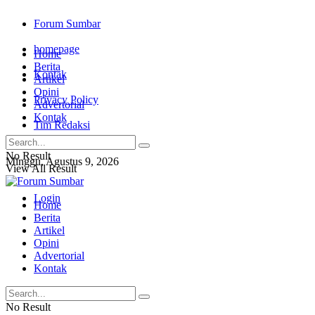
Forum Sumbar
homepage
Home
Berita
Kontak
Artikel
Opini
Privacy Policy
Advertorial
Kontak
Tim Redaksi
No Result
Minggu, Agustus 9, 2026
View All Result
Login
Home
Berita
Artikel
Opini
Advertorial
Kontak
No Result