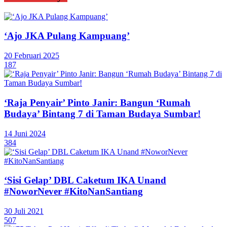
‘Ajo JKA Pulang Kampuang’
20 Februari 2025
187
‘Raja Penyair’ Pinto Janir: Bangun ‘Rumah
Budaya’ Bintang 7 di Taman Budaya Sumbar!
14 Juni 2024
384
‘Sisi Gelap’ DBL Caketum IKA Unand
#NoworNever #KitoNanSantiang
30 Juli 2021
507