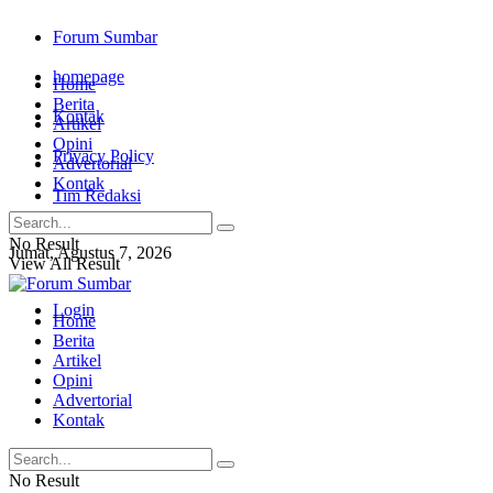
Forum Sumbar
homepage
Home
Berita
Kontak
Artikel
Opini
Privacy Policy
Advertorial
Kontak
Tim Redaksi
No Result
Jumat, Agustus 7, 2026
View All Result
Login
Home
Berita
Artikel
Opini
Advertorial
Kontak
No Result