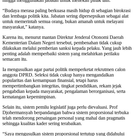
hingga menggunakan jabatan untuk menekan pihak lain.
“Budaya merasa paling berkuasa masih hidup di sebagian birokrasi
dan lembaga politik kita. Jabatan sering dipersepsikan sebagai alat
untuk memerintah semua orang, bukan amanah untuk melayani
masyarakat,” katanya.
Karena itu, menurut mantan Direktur Jenderal Otonomi Daerah
Kementerian Dalam Negeri tersebut, pembenahan tidak cukup
dilakukan melalui pemberian sanksi kepada pelaku. Yang jauh lebih
penting adalah memperbaiki sistem yang melahirkan perilaku
semacam itu.
Ia mengusulkan agar partai politik memperketat rekrutmen calon
anggota DPRD. Seleksi tidak cukup hanya mengandalkan
popularitas dan kemampuan finansial, tetapi harus
mempertimbangkan integritas, tingkat pendidikan, rekam jejak
pengabdian kepada masyarakat, pengalaman berorganisasi, serta
kematangan kepemimpinan.
Selain itu, sistem pemilu legislatif juga perlu dievaluasi. Prof
Djohermansyah berpandangan bahwa sistem proporsional terbuka
telah mendorong persaingan personal yang mahal dan pragmatis
sehingga kualitas kader sering terabaikan.
“Saya mengusulkan sistem proporsional tertutup yang didahului