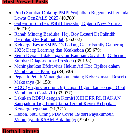
Most Viewed Posts
Polda Sumbar Dukung PMPI Wujudkan Regenerasi Pertanian
Lewat GenZALS 2025
(40,789)
Gubernur Sumbar: PSBB Berakhir, Diganti New Normal
(36,710)
Ranah Minang Berduka, Haji Boy Lestari Dt Palindih
Berpulang ke Rahmatullah
(36,002)
Keluarga Besar SMPN 13 Padang Gelar Family Gathering
2025: Deep Learning dan Keakraban
(35,679)
Senin Depan Tidak Juga Cair Bantuan Covid-19, Gubernur
Sumbar Dilaporkan ke Presiden
(35,138)
Meningkatkan Efektivitas Hakim Ad Hoc Tipikor dalam
Memberantas Korupsi
(34,599)
Pepatah Petitih Minangkabau tentang Kebersamaan Beserta
Maknanya
(34,153)
VCO (Virgin Coconut Oil) Dapat Digunakan sebagai Obat
Membunuh Covid-19
(33,077)
Lakukan RDPU dengan Komisi XIII DPR RI, HAKAN
Sampaikan Tiga Poin Utama Terkait Revisi Kebijakan
Kewarganegaraan
(31,371)
Heboh, Satu Orang PDP Covid-19 dari Payakumbuh
Meninggal di RSAM Bukittinggi
(29,471)
Berita Lainnya