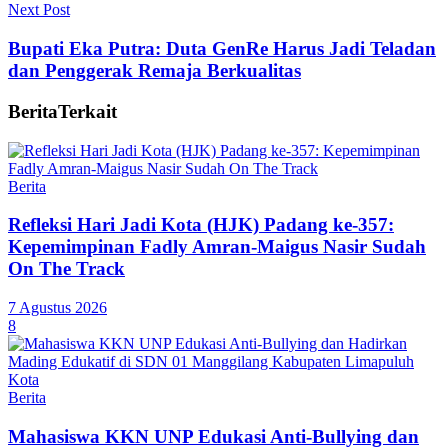
Next Post
Bupati Eka Putra: Duta GenRe Harus Jadi Teladan
dan Penggerak Remaja Berkualitas
Berita
Terkait
Berita
Refleksi Hari Jadi Kota (HJK) Padang ke-357:
Kepemimpinan Fadly Amran-Maigus Nasir Sudah
On The Track
7 Agustus 2026
8
Berita
Mahasiswa KKN UNP Edukasi Anti-Bullying dan