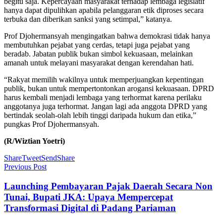
begitu saja. Kepercayaan masyarakat terhadap lembaga legislatif
hanya dapat dipulihkan apabila pelanggaran etik diproses secara
terbuka dan diberikan sanksi yang setimpal,” katanya.
Prof Djohermansyah mengingatkan bahwa demokrasi tidak hanya
membutuhkan pejabat yang cerdas, tetapi juga pejabat yang
beradab. Jabatan publik bukan simbol kekuasaan, melainkan
amanah untuk melayani masyarakat dengan kerendahan hati.
“Rakyat memilih wakilnya untuk memperjuangkan kepentingan
publik, bukan untuk mempertontonkan arogansi kekuasaan. DPRD
harus kembali menjadi lembaga yang terhormat karena perilaku
anggotanya juga terhormat. Jangan lagi ada anggota DPRD yang
bertindak seolah-olah lebih tinggi daripada hukum dan etika,”
pungkas Prof Djohermansyah.
(R/Wiztian Yoetri)
Share
Tweet
Send
Share
Previous Post
Launching Pembayaran Pajak Daerah Secara Non
Tunai, Bupati JKA: Upaya Mempercepat
Transformasi Digital di Padang Pariaman