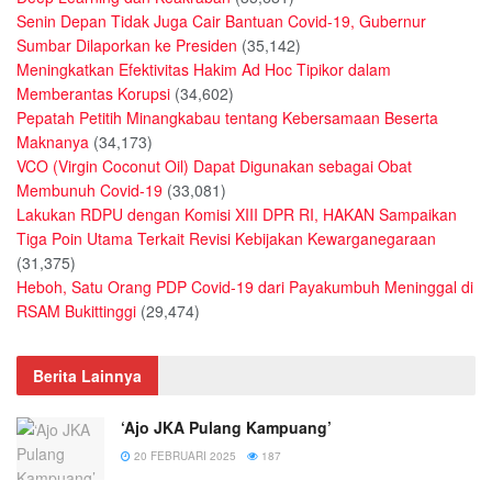
Senin Depan Tidak Juga Cair Bantuan Covid-19, Gubernur
Sumbar Dilaporkan ke Presiden
(35,142)
Meningkatkan Efektivitas Hakim Ad Hoc Tipikor dalam
Memberantas Korupsi
(34,602)
Pepatah Petitih Minangkabau tentang Kebersamaan Beserta
Maknanya
(34,173)
VCO (Virgin Coconut Oil) Dapat Digunakan sebagai Obat
Membunuh Covid-19
(33,081)
Lakukan RDPU dengan Komisi XIII DPR RI, HAKAN Sampaikan
Tiga Poin Utama Terkait Revisi Kebijakan Kewarganegaraan
(31,375)
Heboh, Satu Orang PDP Covid-19 dari Payakumbuh Meninggal di
RSAM Bukittinggi
(29,474)
Berita Lainnya
‘Ajo JKA Pulang Kampuang’
20 FEBRUARI 2025
187