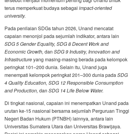
tersebut menjadi momentum penting bagi Unand untuk
terus memperkuat budaya sebagai
impact-oriented
university.
Pada penilaian SDGs tahun 2026, Unand mencatat
capaian menonjol pada sejumlah indikator, antara lain
SDG 5 Gender Equality, SDG 8 Decent Work and
Economic Growth,
dan
SDG 9 Industry, Innovation and
Infrastructure
yang masing-masing berada pada kelompok
peringkat 101–200 dunia. Selain itu, Unand juga
menempati kelompok peringkat 201–300 dunia pada
SDG
4 Quality Education, SDG 12 Responsible Consumption
and Production,
dan
SDG 14 Life Below Water.
Di tingkat nasional, capaian ini menempatkan Unand pada
urutan ke-15 nasional bersama sejumlah Perguruan Tinggi
Negeri Badan Hukum (PTNBH) lainnya, antara lain
Universitas Sumatera Utara dan Universitas Brawijaya.