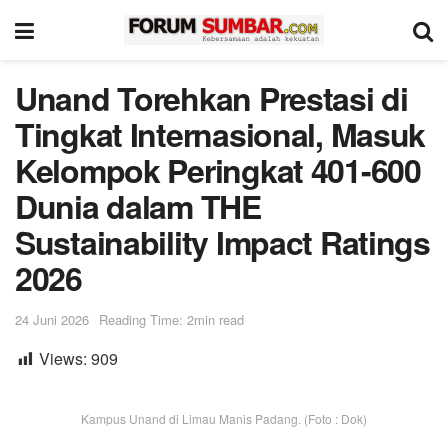
Unand Torehkan Prestasi di
Tingkat Internasional, Masuk
Kelompok Peringkat 401-600
Dunia dalam THE
Sustainability Impact Ratings
2026
24 Juni 2026
Reading Time: 2min read
Views:
909
Kampus Unand di Limau Manis Padang. (Foto : Dok)