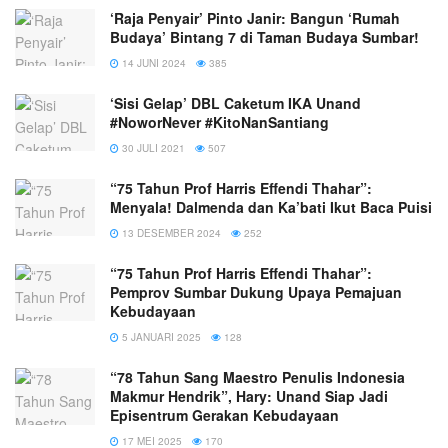
‘Raja Penyair’ Pinto Janir: Bangun ‘Rumah
Budaya’ Bintang 7 di Taman Budaya Sumbar!
14 JUNI 2024
385
‘Sisi Gelap’ DBL Caketum IKA Unand
#NoworNever #KitoNanSantiang
30 JULI 2021
507
“75 Tahun Prof Harris Effendi Thahar”:
Menyala! Dalmenda dan Ka’bati Ikut Baca Puisi
13 DESEMBER 2024
252
“75 Tahun Prof Harris Effendi Thahar”:
Pemprov Sumbar Dukung Upaya Pemajuan
Kebudayaan
5 JANUARI 2025
128
“78 Tahun Sang Maestro Penulis Indonesia
Makmur Hendrik”, Hary: Unand Siap Jadi
Episentrum Gerakan Kebudayaan
17 MEI 2025
170