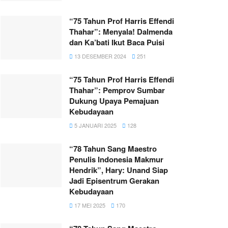
“75 Tahun Prof Harris Effendi
Thahar”: Menyala! Dalmenda
dan Ka’bati Ikut Baca Puisi
13 DESEMBER 2024
251
“75 Tahun Prof Harris Effendi
Thahar”: Pemprov Sumbar
Dukung Upaya Pemajuan
Kebudayaan
5 JANUARI 2025
128
“78 Tahun Sang Maestro
Penulis Indonesia Makmur
Hendrik”, Hary: Unand Siap
Jadi Episentrum Gerakan
Kebudayaan
17 MEI 2025
170