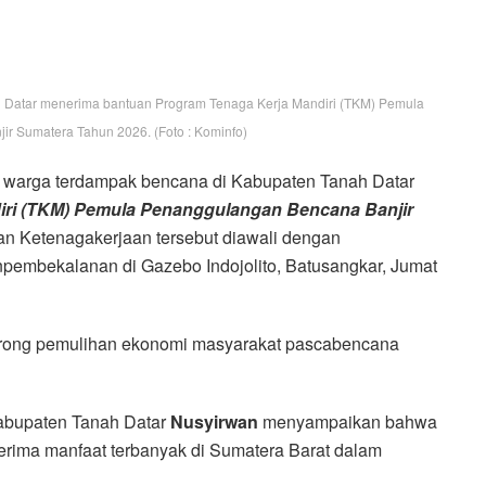
 Datar menerima bantuan Program Tenaga Kerja Mandiri (TKM) Pemula
r Sumatera Tahun 2026. (Foto : Kominfo)
warga terdampak bencana di Kabupaten Tanah Datar
iri (TKM) Pemula Penanggulangan Bencana Banjir
n Ketenagakerjaan tersebut diawali dengan
embekalanan di Gazebo Indojolito, Batusangkar, Jumat
orong pemulihan ekonomi masyarakat pascabencana
Kabupaten Tanah Datar
Nusyirwan
menyampaikan bahwa
rima manfaat terbanyak di Sumatera Barat dalam