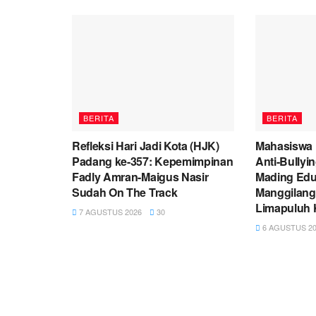
BERITA
BERITA
Refleksi Hari Jadi Kota (HJK)
Mahasiswa
Padang ke-357: Kepemimpinan
Anti-Bullyi
Fadly Amran-Maigus Nasir
Mading Eduk
Sudah On The Track
Manggilang
Limapuluh 
7 AGUSTUS 2026
30
6 AGUSTUS 20