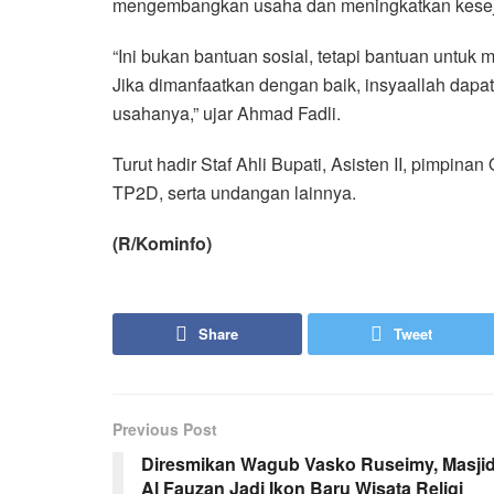
mengembangkan usaha dan meningkatkan keseja
“Ini bukan bantuan sosial, tetapi bantuan unt
Jika dimanfaatkan dengan baik, insyaallah da
usahanya,” ujar Ahmad Fadli.
Turut hadir Staf Ahli Bupati, Asisten II, pimpina
TP2D, serta undangan lainnya.
(R/Kominfo)
Share
Tweet
Previous Post
Diresmikan Wagub Vasko Ruseimy, Masji
Al Fauzan Jadi Ikon Baru Wisata Religi