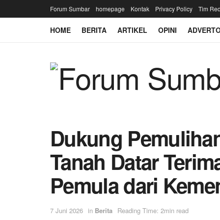
Forum Sumbar
homepage
Kontak
Privacy Policy
Tim Red
HOME
BERITA
ARTIKEL
OPINI
ADVERTO
Dukung Pemulihan
Tanah Datar Teri
Pemula dari Kemen
7 Juni 2026
in
Berita
Reading Time: 2min read