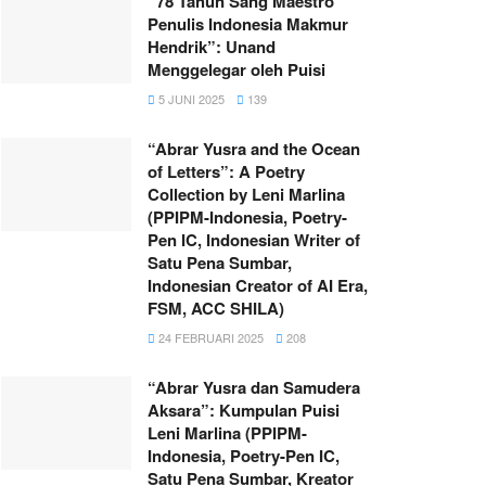
“78 Tahun Sang Maestro
Penulis Indonesia Makmur
Hendrik”: Unand
Menggelegar oleh Puisi
5 JUNI 2025
139
“Abrar Yusra and the Ocean
of Letters”: A Poetry
Collection by Leni Marlina
(PPIPM-Indonesia, Poetry-
Pen IC, Indonesian Writer of
Satu Pena Sumbar,
Indonesian Creator of AI Era,
FSM, ACC SHILA)
24 FEBRUARI 2025
208
“Abrar Yusra dan Samudera
Aksara”: Kumpulan Puisi
Leni Marlina (PPIPM-
Indonesia, Poetry-Pen IC,
Satu Pena Sumbar, Kreator