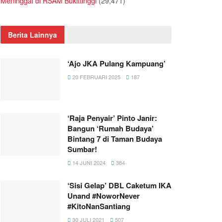
Meninggal di RSAM Bukittinggi
(29,471)
Berita Lainnya
‘Ajo JKA Pulang Kampuang’
20 FEBRUARI 2025
187
‘Raja Penyair’ Pinto Janir:
Bangun ‘Rumah Budaya’
Bintang 7 di Taman Budaya
Sumbar!
14 JUNI 2024
384
‘Sisi Gelap’ DBL Caketum IKA
Unand #NoworNever
#KitoNanSantiang
30 JULI 2021
507