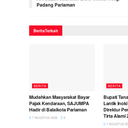
Padang Pariaman
Berita
Terkait
BERITA
BERITA
Mudahkan Masyarakat Bayar
Bupati Tana
Pajak Kendaraan, SAJUMPA
Lantik Inok
Hadir di Balaikota Pariaman
Direktur P
Tirta Alami
7 AGUSTUS 2026
9
7 AGUSTUS 20