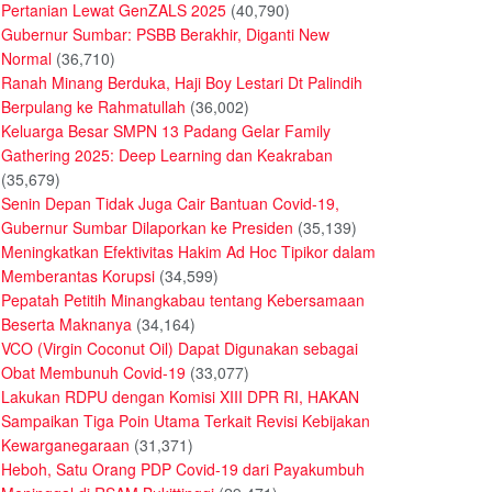
Pertanian Lewat GenZALS 2025
(40,790)
Gubernur Sumbar: PSBB Berakhir, Diganti New
Normal
(36,710)
Ranah Minang Berduka, Haji Boy Lestari Dt Palindih
Berpulang ke Rahmatullah
(36,002)
Keluarga Besar SMPN 13 Padang Gelar Family
Gathering 2025: Deep Learning dan Keakraban
(35,679)
Senin Depan Tidak Juga Cair Bantuan Covid-19,
Gubernur Sumbar Dilaporkan ke Presiden
(35,139)
Meningkatkan Efektivitas Hakim Ad Hoc Tipikor dalam
Memberantas Korupsi
(34,599)
Pepatah Petitih Minangkabau tentang Kebersamaan
Beserta Maknanya
(34,164)
VCO (Virgin Coconut Oil) Dapat Digunakan sebagai
Obat Membunuh Covid-19
(33,077)
Lakukan RDPU dengan Komisi XIII DPR RI, HAKAN
Sampaikan Tiga Poin Utama Terkait Revisi Kebijakan
Kewarganegaraan
(31,371)
Heboh, Satu Orang PDP Covid-19 dari Payakumbuh