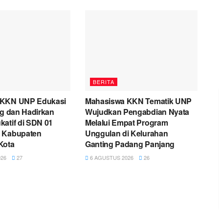
BERITA
 KKN UNP Edukasi
Mahasiswa KKN Tematik UNP
ng dan Hadirkan
Wujudkan Pengabdian Nyata
atif di SDN 01
Melalui Empat Program
 Kabupaten
Unggulan di Kelurahan
Kota
Ganting Padang Panjang
26
27
6 AGUSTUS 2026
26