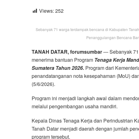
Views:
252
Sebanyak 71 warga terdampak bencana di Kabupaten Tanah
Penanggulangan Bencana Banji
TANAH DATAR, forumsumbar
— Sebanyak 71 
menerima bantuan Program
Tenaga Kerja Mand
Sumatera Tahun 2026.
Program dari Kementeria
penandatanganan nota kesepahaman (MoU) danp
(5/6/2026).
Program ini menjadi langkah awal dalam mend
melalui pengembangan usaha mandiri.
Kepala Dinas Tenaga Kerja dan Perindustrian 
Tanah Datar menjadi daerah dengan jumlah pene
program tersebut.