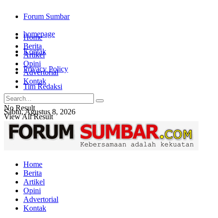
Forum Sumbar
homepage
Home
Berita
Kontak
Artikel
Opini
Privacy Policy
Advertorial
Kontak
Tim Redaksi
No Result
Sabtu, Agustus 8, 2026
View All Result
Login
Home
Berita
Artikel
Opini
Advertorial
Kontak