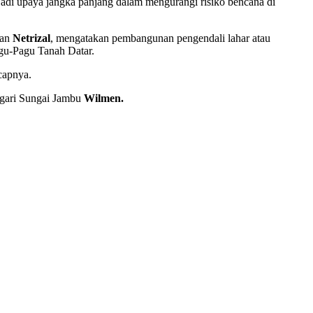
jadi upaya jangka panjang dalam mengurangi risiko bencana di
han
Netrizal
, mengatakan pembangunan pengendali lahar atau
gu-Pagu Tanah Datar.
ucapnya.
gari Sungai Jambu
Wilmen.