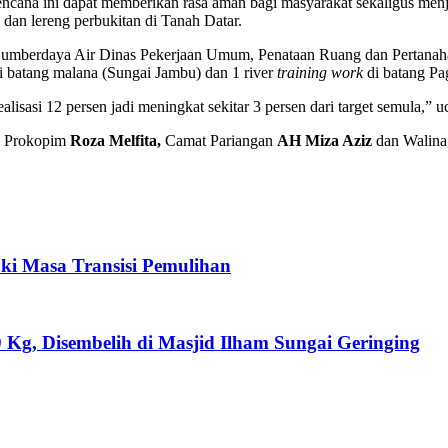
encana ini dapat memberikan rasa aman bagi masyarakat sekaligus men
dan lereng perbukitan di Tanah Datar.
 Sumberdaya Air Dinas Pekerjaan Umum, Penataan Ruang dan Pertana
i batang malana (Sungai Jambu) dan 1 river
training
work
di batang Pa
lisasi 12 persen jadi meningkat sekitar 3 persen dari target semula,” 
ag Prokopim
Roza Melfita,
Camat Pariangan
AH Miza Aziz
dan Walina
ki Masa Transisi Pemulihan
Kg, Disembelih di Masjid Ilham Sungai Geringing