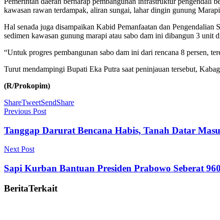
Pemerintah daerah berharap pembangunan infrastruktur pengendali b
kawasan rawan terdampak, aliran sungai, lahar dingin gunung Marapi 
Hal senada juga disampaikan Kabid Pemanfaatan dan Pengendalian
sedimen kawasan gunung marapi atau sabo dam ini dibangun 3 unit d
“Untuk progres pembangunan sabo dam ini dari rencana 8 persen, terea
Turut mendampingi Bupati Eka Putra saat peninjauan tersebut, Kab
(R/Prokopim)
Share
Tweet
Send
Share
Previous Post
Tanggap Darurat Bencana Habis, Tanah Datar Masu
Next Post
Sapi Kurban Bantuan Presiden Prabowo Seberat 960 
Berita
Terkait