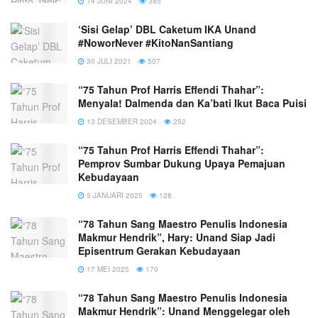
14 JUNI 2024
385
‘Sisi Gelap’ DBL Caketum IKA Unand
#NoworNever #KitoNanSantiang
30 JULI 2021
507
“75 Tahun Prof Harris Effendi Thahar”:
Menyala! Dalmenda dan Ka’bati Ikut Baca Puisi
13 DESEMBER 2024
252
“75 Tahun Prof Harris Effendi Thahar”:
Pemprov Sumbar Dukung Upaya Pemajuan
Kebudayaan
5 JANUARI 2025
128
“78 Tahun Sang Maestro Penulis Indonesia
Makmur Hendrik”, Hary: Unand Siap Jadi
Episentrum Gerakan Kebudayaan
17 MEI 2025
170
“78 Tahun Sang Maestro Penulis Indonesia
Makmur Hendrik”: Unand Menggelegar oleh