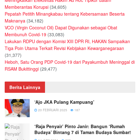
Meningkatkan Efektivitas Hakim Ad Hoc Tipikor dalam
Memberantas Korupsi
(34,605)
Pepatah Petitih Minangkabau tentang Kebersamaan Beserta
Maknanya
(34,182)
VCO (Virgin Coconut Oil) Dapat Digunakan sebagai Obat
Membunuh Covid-19
(33,083)
Lakukan RDPU dengan Komisi XIII DPR RI, HAKAN Sampaikan
Tiga Poin Utama Terkait Revisi Kebijakan Kewarganegaraan
(31,377)
Heboh, Satu Orang PDP Covid-19 dari Payakumbuh Meninggal di
RSAM Bukittinggi
(29,477)
Berita Lainnya
‘Ajo JKA Pulang Kampuang’
20 FEBRUARI 2025
187
‘Raja Penyair’ Pinto Janir: Bangun ‘Rumah
Budaya’ Bintang 7 di Taman Budaya Sumbar!