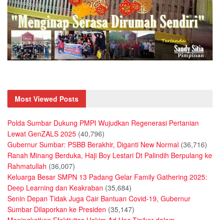
Most Viewed Posts
Polda Sumbar Dukung PMPI Wujudkan Regenerasi Pertanian
Lewat GenZALS 2025
(40,796)
Gubernur Sumbar: PSBB Berakhir, Diganti New Normal
(36,716)
Ranah Minang Berduka, Haji Boy Lestari Dt Palindih Berpulang ke
Rahmatullah
(36,007)
Keluarga Besar SMPN 13 Padang Gelar Family Gathering 2025:
Deep Learning dan Keakraban
(35,684)
Senin Depan Tidak Juga Cair Bantuan Covid-19, Gubernur
Sumbar Dilaporkan ke Presiden
(35,147)