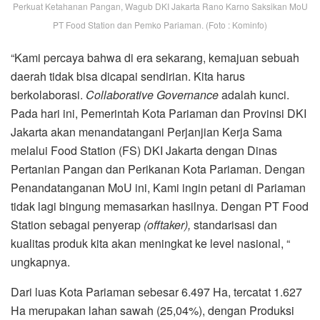
Perkuat Ketahanan Pangan, Wagub DKI Jakarta Rano Karno Saksikan MoU
PT Food Station dan Pemko Pariaman. (Foto : Kominfo)
“Kami percaya bahwa di era sekarang, kemajuan sebuah
daerah tidak bisa dicapai sendirian. Kita harus
berkolaborasi.
Collaborative Governance
adalah kunci.
Pada hari ini, Pemerintah Kota Pariaman dan Provinsi DKI
Jakarta akan menandatangani Perjanjian Kerja Sama
melalui Food Station (FS) DKI Jakarta dengan Dinas
Pertanian Pangan dan Perikanan Kota Pariaman. Dengan
Penandatanganan MoU ini, Kami ingin petani di Pariaman
tidak lagi bingung memasarkan hasilnya. Dengan PT Food
Station sebagai penyerap
(offtaker),
standarisasi dan
kualitas produk kita akan meningkat ke level nasional, “
ungkapnya.
Dari luas Kota Pariaman sebesar 6.497 Ha, tercatat 1.627
Ha merupakan lahan sawah (25,04%), dengan Produksi