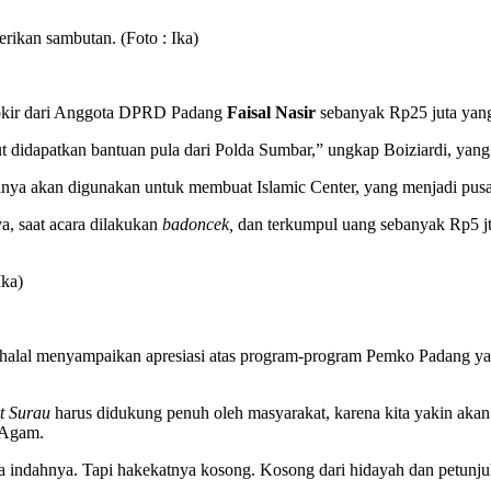
kan sambutan. (Foto : Ika)
kir dari Anggota DPRD Padang
Faisal Nasir
sebanyak Rp25 juta yang
t didapatkan bantuan pula dari Polda Sumbar,” ungkap Boiziardi, yang 
nya akan digunakan untuk membuat Islamic Center, yang menjadi pusa
, saat acara dilakukan
badoncek,
dan terkumpul uang sebanyak Rp5 jt 
Ika)
bi halal menyampaikan apresiasi atas program-program Pemko Padan
t Surau
harus didukung penuh oleh masyarakat, karena kita yakin aka
n Agam.
a indahnya. Tapi hakekatnya kosong. Kosong dari hidayah dan petunju