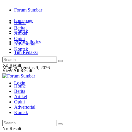
Forum Sumbar
homepage
Home
Berita
Kontak
Artikel
Opini
Privacy Policy
Advertorial
Kontak
Tim Redaksi
No Result
Minggu, Agustus 9, 2026
View All Result
Login
Home
Berita
Artikel
Opini
Advertorial
Kontak
No Result