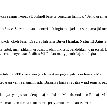
n selamat kepada Boiziardi beserta pengurus lainnya. “Semoga aman
ram
Smart Surau,
dimana pemerintah ingin menjadikan surau/masjid men
tokoh-tokoh besar. Di surau lah lahir
Buya Hamka, Natsir, H Agus S
usala untuk menjadikannya pusat ibadah inklusif, pendidikan, dan sosia
 serta penyediaan fasilitas Wi-Fi dan ruang pembelajaran digital.
total 80.000 siswa yanga ada, saat ini juga dijalankan Remaja Masjid
ogram yang selama ini ada. Biasanya hanya sebatas wirid semata, p
 bakatnya, yang sesuai dengan ajaran Islam. Mudah-mudahan Remaja M
karrahmah oleh Ketua Umum Masjid Al-Mukarrahmah Boiziardi.