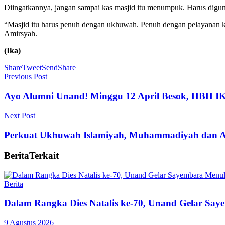
Diingatkannya, jangan sampai kas masjid itu menumpuk. Harus digu
“Masjid itu harus penuh dengan ukhuwah. Penuh dengan pelayanan 
Amirsyah.
(Ika)
Share
Tweet
Send
Share
Previous Post
Ayo Alumni Unand! Minggu 12 April Besok, HBH I
Next Post
Perkuat Ukhuwah Islamiyah, Muhammadiyah dan Ai
Berita
Terkait
Berita
Dalam Rangka Dies Natalis ke-70, Unand Gelar Saye
9 Agustus 2026