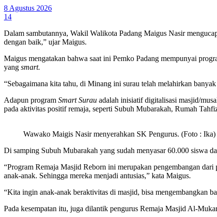
8 Agustus 2026
14
Dalam sambutannya, Wakil Walikota Padang Maigus Nasir mengucapka
dengan baik,” ujar Maigus.
Maigus mengatakan bahwa saat ini Pemko Padang mempunyai prog
yang
smart.
“Sebagaimana kita tahu, di Minang ini surau telah melahirkan banyak 
Adapun program
Smart Surau
adalah inisiatif digitalisasi masjid/m
pada aktivitas positif remaja, seperti Subuh Mubarakah, Rumah Tahfiz,
Wawako Maigis Nasir menyerahkan SK Pengurus. (Foto : Ika)
Di samping Subuh Mubarakah yang sudah menyasar 60.000 siswa dari 
“Program Remaja Masjid Reborn ini merupakan pengembangan dari pr
anak-anak. Sehingga mereka menjadi antusias,” kata Maigus.
“Kita ingin anak-anak beraktivitas di masjid, bisa mengembangkan
Pada kesempatan itu, juga dilantik pengurus Remaja Masjid Al-Mu