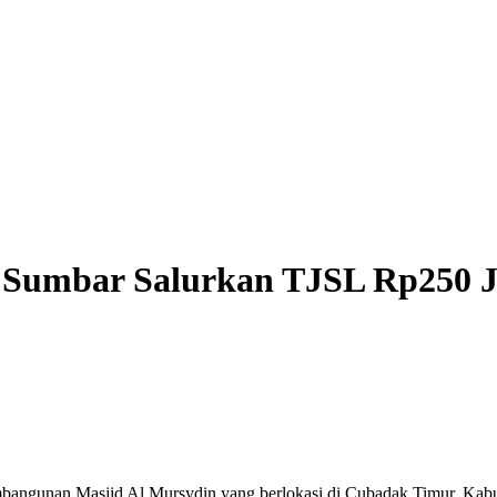
I Sumbar Salurkan TJSL Rp250 
angunan Masjid Al Mursydin yang berlokasi di Cubadak Timur, Ka