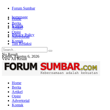
Forum Sumbar
homepage
Home
Berita
Kontak
Artikel
Opini
Privacy Policy
Advertorial
Kontak
Tim Redaksi
No Result
Kamis, Agustus 6, 2026
View All Result
Login
Home
Berita
Artikel
Opini
Advertorial
Kontak