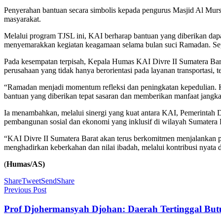
Penyerahan bantuan secara simbolis kepada pengurus Masjid Al Mur
masyarakat.
Melalui program TJSL ini, KAI berharap bantuan yang diberikan dap
menyemarakkan kegiatan keagamaan selama bulan suci Ramadan. Seperti
Pada kesempatan terpisah, Kepala Humas KAI Divre II Sumatera Bar
perusahaan yang tidak hanya berorientasi pada layanan transportasi, t
“Ramadan menjadi momentum refleksi dan peningkatan kepedulian. K
bantuan yang diberikan tepat sasaran dan memberikan manfaat jangka
Ia menambahkan, melalui sinergi yang kuat antara KAI, Pemerintah
pembangunan sosial dan ekonomi yang inklusif di wilayah Sumatera 
“KAI Divre II Sumatera Barat akan terus berkomitmen menjalankan p
menghadirkan keberkahan dan nilai ibadah, melalui kontribusi nyata 
(
Humas/AS)
Share
Tweet
Send
Share
Previous Post
Prof Djohermansyah Djohan: Daerah Tertinggal But