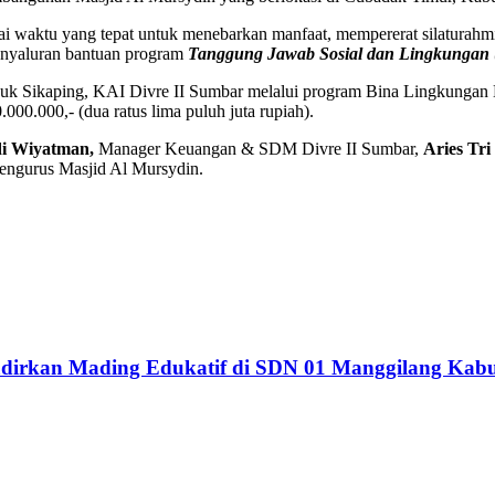
aktu yang tepat untuk menebarkan manfaat, mempererat silaturahmi, 
enyaluran bantuan program
Tanggung Jawab Sosial dan Lingkungan
ubuk Sikaping, KAI Divre II Sumbar melalui program Bina Lingkunga
00.000,- (dua ratus lima puluh juta rupiah).
di Wiyatman,
Manager Keuangan & SDM Divre II Sumbar,
Aries Tri
engurus Masjid Al Mursydin.
dirkan Mading Edukatif di SDN 01 Manggilang Kab