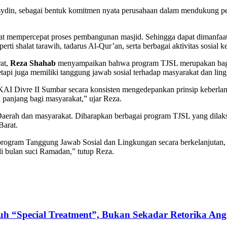
sydin, sebagai bentuk komitmen nyata perusahaan dalam mendukung pe
at mempercepat proses pembangunan masjid. Sehingga dapat dimanfaat
 shalat tarawih, tadarus Al-Qur’an, serta berbagai aktivitas sosial 
at,
Reza Shahab
menyampaikan bahwa program TJSL merupakan bagi
etapi juga memiliki tanggung jawab sosial terhadap masyarakat dan ling
AI Divre II Sumbar secara konsisten mengedepankan prinsip keberlan
 panjang bagi masyarakat,” ujar Reza.
 Daerah dan masyarakat. Diharapkan berbagai program TJSL yang dila
Barat.
rogram Tanggung Jawab Sosial dan Lingkungan secara berkelanjutan, 
di bulan suci Ramadan,” tutup Reza.
uh “Special Treatment”, Bukan Sekadar Retorika An