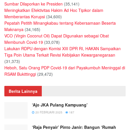
Sumbar Dilaporkan ke Presiden
(35,141)
Meningkatkan Efektivitas Hakim Ad Hoc Tipikor dalam
Memberantas Korupsi
(34,600)
Pepatah Petitih Minangkabau tentang Kebersamaan Beserta
Maknanya
(34,165)
VCO (Virgin Coconut Oil) Dapat Digunakan sebagai Obat
Membunuh Covid-19
(33,078)
Lakukan RDPU dengan Komisi XIII DPR RI, HAKAN Sampaikan
Tiga Poin Utama Terkait Revisi Kebijakan Kewarganegaraan
(31,373)
Heboh, Satu Orang PDP Covid-19 dari Payakumbuh Meninggal di
RSAM Bukittinggi
(29,472)
Berita Lainnya
‘Ajo JKA Pulang Kampuang’
20 FEBRUARI 2025
187
‘Raja Penyair’ Pinto Janir: Bangun ‘Rumah