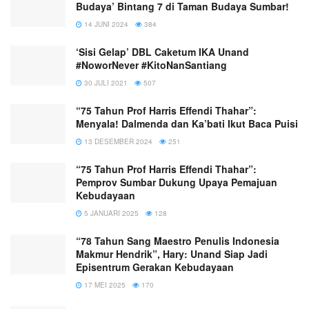
Budaya’ Bintang 7 di Taman Budaya Sumbar!
14 JUNI 2024
384
‘Sisi Gelap’ DBL Caketum IKA Unand
#NoworNever #KitoNanSantiang
30 JULI 2021
507
“75 Tahun Prof Harris Effendi Thahar”:
Menyala! Dalmenda dan Ka’bati Ikut Baca Puisi
13 DESEMBER 2024
251
“75 Tahun Prof Harris Effendi Thahar”:
Pemprov Sumbar Dukung Upaya Pemajuan
Kebudayaan
5 JANUARI 2025
128
“78 Tahun Sang Maestro Penulis Indonesia
Makmur Hendrik”, Hary: Unand Siap Jadi
Episentrum Gerakan Kebudayaan
17 MEI 2025
170