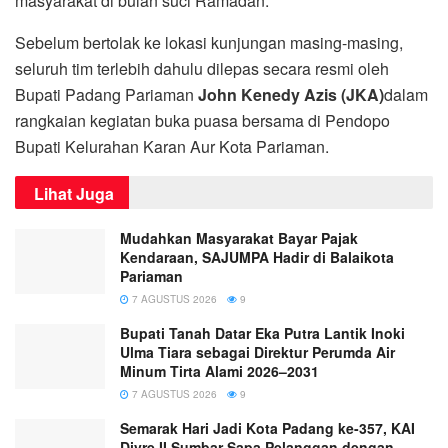
masyarakat di bulan suci Ramadan.
Sebelum bertolak ke lokasi kunjungan masing-masing,
seluruh tim terlebih dahulu dilepas secara resmi oleh
Bupati Padang Pariaman
John Kenedy Azis (JKA)
dalam
rangkaian kegiatan buka puasa bersama di Pendopo
Bupati Kelurahan Karan Aur Kota Pariaman.
Lihat Juga
Mudahkan Masyarakat Bayar Pajak
Kendaraan, SAJUMPA Hadir di Balaikota
Pariaman
7 AGUSTUS 2026
9
Bupati Tanah Datar Eka Putra Lantik Inoki
Ulma Tiara sebagai Direktur Perumda Air
Minum Tirta Alami 2026–2031
7 AGUSTUS 2026
9
Semarak Hari Jadi Kota Padang ke-357, KAI
Divre II Sumbar Sapa Pelanggan dengan