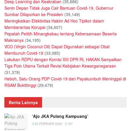
Deep Learning dan Keakraban
(35,686)
Senin Depan Tidak Juga Cair Bantuan Covid-19, Gubernur
Sumbar Dilaporkan ke Presiden
(35,149)
Meningkatkan Efektivitas Hakim Ad Hoc Tipikor dalam
Memberantas Korupsi
(34,607)
Pepatah Petitih Minangkabau tentang Kebersamaan Beserta
Maknanya
(34,195)
VCO (Virgin Coconut Oil) Dapat Digunakan sebagai Obat
Membunuh Covid-19
(33,085)
Lakukan RDPU dengan Komisi XIII DPR RI, HAKAN Sampaikan
Tiga Poin Utama Terkait Revisi Kebijakan Kewarganegaraan
(31,378)
Heboh, Satu Orang PDP Covid-19 dari Payakumbuh Meninggal di
RSAM Bukittinggi
(29,479)
Berita Lainnya
‘Ajo JKA Pulang Kampuang’
20 FEBRUARI 2025
187