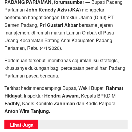
PADANG PARIAMAN, forumsumbar
— Bupati Padang
Pariaman
John Kenedy Azis (JKA)
menggelar
pertemuan hangat dengan Direktur Utama (Dirut) PT
Semen Padang,
Pri Gustari Akbar
bersama jajaran
manajemen, di rumah makan Lamun Ombak di Pasa
Usang Kecamatan Batang Anai Kabupaten Padang
Pariaman, Rabu (4/1/2026).
Pertemuan tersebut, membahas sejumlah isu strategis,
khususnya dukungan bagi percepatan pemulihan Padang
Pariaman pasca bencana.
Terlihat hadir mendampingi Bupati, Wakil Bupati
Rahmat
Hidayat
, Inspektur
Hendra Aswara,
Kepala BPKD M
Fadhly
, Kadis Kominfo
Zahirman
dan Kadis Parpora
Anton Wira Tanjung.
Lihat Juga