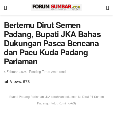
Bertemu Dirut Semen
Padang, Bupati JKA Bahas
Dukungan Pasca Bencana
dan Pacu Kuda Padang
Pariaman
5 Februari 2026
Reading Time: 2min read
Views:
678
Bupati Padang Pariaman JKA serahkan dokumen ke Dirut PT Semen
Padang. (Foto : Kominfo/AS)