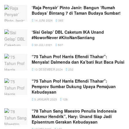
‘Raja Penyair’ Pinto Janir: Bangun ‘Rumah
Budaya’ Bintang 7 di Taman Budaya Sumbar!
14 JUNI 2024
385
‘Sisi Gelap’ DBL Caketum IKA Unand
#NoworNever #KitoNanSantiang
30 JULI 2021
507
“75 Tahun Prof Harris Effendi Thahar”:
Menyala! Dalmenda dan Ka’bati Ikut Baca Puisi
13 DESEMBER 2024
252
“75 Tahun Prof Harris Effendi Thahar”:
Pemprov Sumbar Dukung Upaya Pemajuan
Kebudayaan
5 JANUARI 2025
128
“78 Tahun Sang Maestro Penulis Indonesia
Makmur Hendrik”, Hary: Unand Siap Jadi
Episentrum Gerakan Kebudayaan