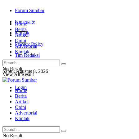
Forum Sumbar
homepage
Home
Berita
Kontak
Artikel
Opini
Privacy Policy
Advertorial
Kontak
Tim Redaksi
No Result
Sabtu, Agustus 8, 2026
View All Result
Login
Home
Berita
Artikel
Opini
Advertorial
Kontak
No Result