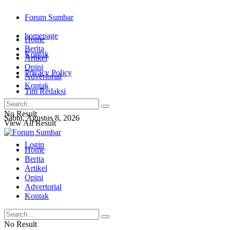
Forum Sumbar
homepage
Home
Berita
Kontak
Artikel
Opini
Privacy Policy
Advertorial
Kontak
Tim Redaksi
No Result
Sabtu, Agustus 8, 2026
View All Result
Login
Home
Berita
Artikel
Opini
Advertorial
Kontak
No Result