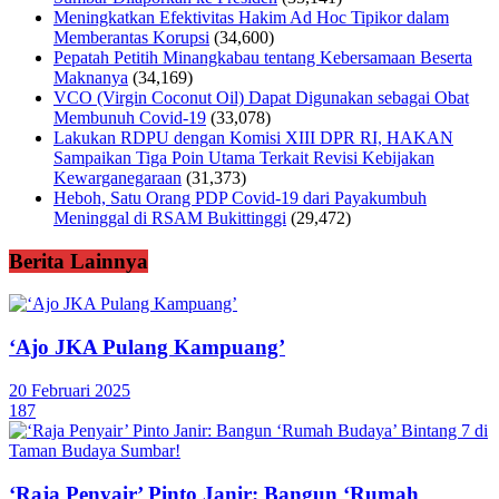
Meningkatkan Efektivitas Hakim Ad Hoc Tipikor dalam
Memberantas Korupsi
(34,600)
Pepatah Petitih Minangkabau tentang Kebersamaan Beserta
Maknanya
(34,169)
VCO (Virgin Coconut Oil) Dapat Digunakan sebagai Obat
Membunuh Covid-19
(33,078)
Lakukan RDPU dengan Komisi XIII DPR RI, HAKAN
Sampaikan Tiga Poin Utama Terkait Revisi Kebijakan
Kewarganegaraan
(31,373)
Heboh, Satu Orang PDP Covid-19 dari Payakumbuh
Meninggal di RSAM Bukittinggi
(29,472)
Berita Lainnya
‘Ajo JKA Pulang Kampuang’
20 Februari 2025
187
‘Raja Penyair’ Pinto Janir: Bangun ‘Rumah