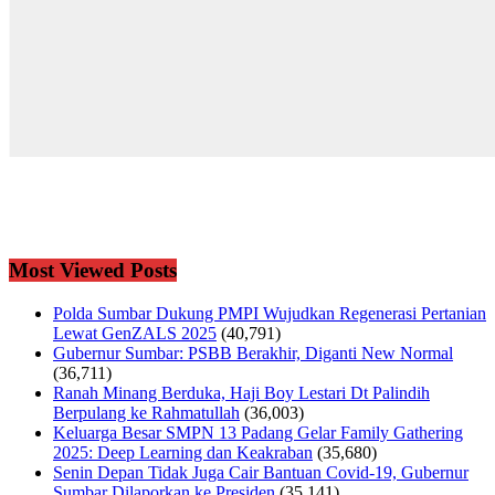
Most Viewed Posts
Polda Sumbar Dukung PMPI Wujudkan Regenerasi Pertanian
Lewat GenZALS 2025
(40,791)
Gubernur Sumbar: PSBB Berakhir, Diganti New Normal
(36,711)
Ranah Minang Berduka, Haji Boy Lestari Dt Palindih
Berpulang ke Rahmatullah
(36,003)
Keluarga Besar SMPN 13 Padang Gelar Family Gathering
2025: Deep Learning dan Keakraban
(35,680)
Senin Depan Tidak Juga Cair Bantuan Covid-19, Gubernur
Sumbar Dilaporkan ke Presiden
(35,141)