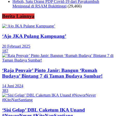
Heboh, Satu Orang PDP Covid-19 dari Payakumbuh
Meninggal di RSAM Bukittinggi
(29,466)
Berita Lainnya
‘Ajo JKA Pulang Kampuang’
20 Februari 2025
187
‘Raja Penyair’ Pinto Janir: Bangun ‘Rumah
Budaya’ Bintang 7 di Taman Budaya Sumbar!
14 Juni 2024
383
‘Sisi Gelap’ DBL Caketum IKA Unand
#NoworNever #KitoNanSantiang