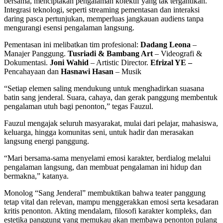
bersama, menciptakan pengalaman kolektif yang tak tergantikan.
Integrasi teknologi, seperti streaming pementasan dan interaksi
daring pasca pertunjukan, memperluas jangkauan audiens tanpa
mengurangi esensi pengalaman langsung.
Pementasan ini melibatkan tim profesional:
Dadang Leona
–
Manajer Panggung.
Tusriadi & Bambang Art
– Videografi &
Dokumentasi.
Joni Wahid
– Artistic Director.
Efrizal YE –
Pencahayaan dan
Hasnawi Hasan
– Musik
“Setiap elemen saling mendukung untuk menghadirkan suasana
batin sang jenderal. Suara, cahaya, dan gerak panggung membentuk
pengalaman utuh bagi penonton,” tegas Fauzul.
Fauzul mengajak seluruh masyarakat, mulai dari pelajar, mahasiswa,
keluarga, hingga komunitas seni, untuk hadir dan merasakan
langsung energi panggung.
“Mari bersama-sama menyelami emosi karakter, berdialog melalui
pengalaman langsung, dan membuat pengalaman ini hidup dan
bermakna,” katanya.
Monolog “Sang Jenderal” membuktikan bahwa teater panggung
tetap vital dan relevan, mampu menggerakkan emosi serta kesadaran
kritis penonton. Akting mendalam, filosofi karakter kompleks, dan
estetika panggung yang memukau akan membawa penonton pulang