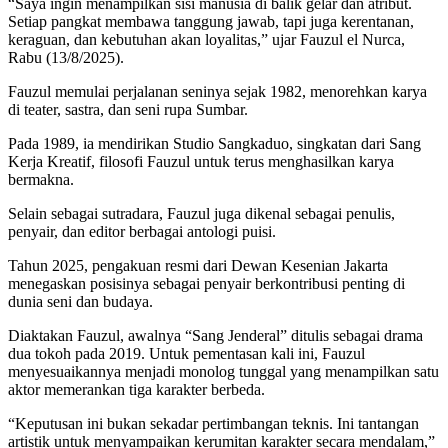
“Saya ingin menampilkan sisi manusia di balik gelar dan atribut.
Setiap pangkat membawa tanggung jawab, tapi juga kerentanan,
keraguan, dan kebutuhan akan loyalitas,” ujar Fauzul el Nurca,
Rabu (13/8/2025).
Fauzul memulai perjalanan seninya sejak 1982, menorehkan karya
di teater, sastra, dan seni rupa Sumbar.
Pada 1989, ia mendirikan Studio Sangkaduo, singkatan dari Sang
Kerja Kreatif, filosofi Fauzul untuk terus menghasilkan karya
bermakna.
Selain sebagai sutradara, Fauzul juga dikenal sebagai penulis,
penyair, dan editor berbagai antologi puisi.
Tahun 2025, pengakuan resmi dari Dewan Kesenian Jakarta
menegaskan posisinya sebagai penyair berkontribusi penting di
dunia seni dan budaya.
Diaktakan Fauzul, awalnya “Sang Jenderal” ditulis sebagai drama
dua tokoh pada 2019. Untuk pementasan kali ini, Fauzul
menyesuaikannya menjadi monolog tunggal yang menampilkan satu
aktor memerankan tiga karakter berbeda.
“Keputusan ini bukan sekadar pertimbangan teknis. Ini tantangan
artistik untuk menyampaikan kerumitan karakter secara mendalam,”