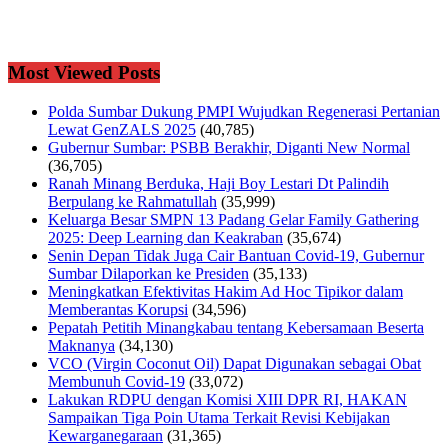
Most Viewed Posts
Polda Sumbar Dukung PMPI Wujudkan Regenerasi Pertanian
Lewat GenZALS 2025
(40,785)
Gubernur Sumbar: PSBB Berakhir, Diganti New Normal
(36,705)
Ranah Minang Berduka, Haji Boy Lestari Dt Palindih
Berpulang ke Rahmatullah
(35,999)
Keluarga Besar SMPN 13 Padang Gelar Family Gathering
2025: Deep Learning dan Keakraban
(35,674)
Senin Depan Tidak Juga Cair Bantuan Covid-19, Gubernur
Sumbar Dilaporkan ke Presiden
(35,133)
Meningkatkan Efektivitas Hakim Ad Hoc Tipikor dalam
Memberantas Korupsi
(34,596)
Pepatah Petitih Minangkabau tentang Kebersamaan Beserta
Maknanya
(34,130)
VCO (Virgin Coconut Oil) Dapat Digunakan sebagai Obat
Membunuh Covid-19
(33,072)
Lakukan RDPU dengan Komisi XIII DPR RI, HAKAN
Sampaikan Tiga Poin Utama Terkait Revisi Kebijakan
Kewarganegaraan
(31,365)