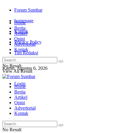
Forum Sumbar
homepage
Home
Berita
Kontak
Artikel
Opini
Privacy Policy
Advertorial
Kontak
Tim Redaksi
No Result
Kamis, Agustus 6, 2026
View All Result
Login
Home
Berita
Artikel
Opini
Advertorial
Kontak
No Result