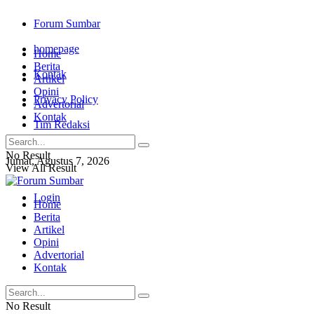
Forum Sumbar
homepage
Home
Berita
Kontak
Artikel
Opini
Privacy Policy
Advertorial
Kontak
Tim Redaksi
No Result
Jumat, Agustus 7, 2026
View All Result
Login
Home
Berita
Artikel
Opini
Advertorial
Kontak
No Result