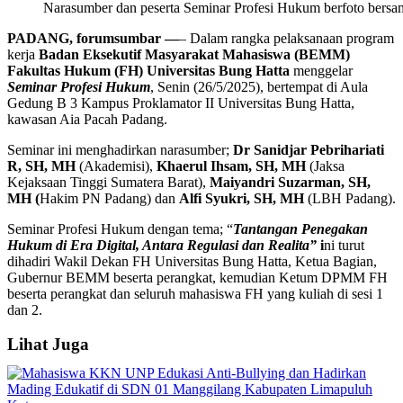
Narasumber dan peserta Seminar Profesi Hukum berfoto bersa
PADANG, forumsumbar —
– Dalam rangka pelaksanaan program
kerja
Badan Eksekutif Masyarakat Mahasiswa (BEMM)
Fakultas Hukum (FH) Universitas Bung Hatta
menggelar
Seminar Profesi Hukum
, Senin (26/5/2025), bertempat di Aula
Gedung B 3 Kampus Proklamator II Universitas Bung Hatta,
kawasan Aia Pacah Padang.
Seminar ini menghadirkan narasumber;
Dr Sanidjar Pebrihariati
R, SH, MH
(Akademisi),
Khaerul Ihsam, SH, MH
(Jaksa
Kejaksaan Tinggi Sumatera Barat),
Maiyandri Suzarman, SH,
MH (
Hakim PN Padang) dan
Alfi Syukri, SH, MH
(LBH Padang).
Seminar Profesi Hukum dengan tema; “
Tantangan Penegakan
Hukum di Era Digital, Antara Regulasi dan Realita”
i
ni turut
dihadiri Wakil Dekan FH Universitas Bung Hatta, Ketua Bagian,
Gubernur BEMM beserta perangkat, kemudian Ketum DPMM FH
beserta perangkat dan seluruh mahasiswa FH yang kuliah di sesi 1
dan 2.
Lihat Juga