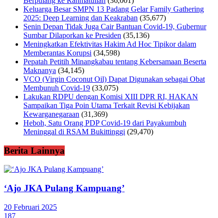
Berpulang ke Rahmatullah
(36,001)
Keluarga Besar SMPN 13 Padang Gelar Family Gathering
2025: Deep Learning dan Keakraban
(35,677)
Senin Depan Tidak Juga Cair Bantuan Covid-19, Gubernur
Sumbar Dilaporkan ke Presiden
(35,136)
Meningkatkan Efektivitas Hakim Ad Hoc Tipikor dalam
Memberantas Korupsi
(34,598)
Pepatah Petitih Minangkabau tentang Kebersamaan Beserta
Maknanya
(34,145)
VCO (Virgin Coconut Oil) Dapat Digunakan sebagai Obat
Membunuh Covid-19
(33,075)
Lakukan RDPU dengan Komisi XIII DPR RI, HAKAN
Sampaikan Tiga Poin Utama Terkait Revisi Kebijakan
Kewarganegaraan
(31,369)
Heboh, Satu Orang PDP Covid-19 dari Payakumbuh
Meninggal di RSAM Bukittinggi
(29,470)
Berita Lainnya
‘Ajo JKA Pulang Kampuang’
20 Februari 2025
187