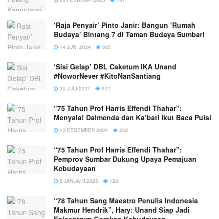
20 FEBRUARI 2025
187
‘Raja Penyair’ Pinto Janir: Bangun ‘Rumah
Budaya’ Bintang 7 di Taman Budaya Sumbar!
14 JUNI 2024
385
‘Sisi Gelap’ DBL Caketum IKA Unand
#NoworNever #KitoNanSantiang
30 JULI 2021
507
“75 Tahun Prof Harris Effendi Thahar”:
Menyala! Dalmenda dan Ka’bati Ikut Baca Puisi
13 DESEMBER 2024
252
“75 Tahun Prof Harris Effendi Thahar”:
Pemprov Sumbar Dukung Upaya Pemajuan
Kebudayaan
5 JANUARI 2025
128
“78 Tahun Sang Maestro Penulis Indonesia
Makmur Hendrik”, Hary: Unand Siap Jadi