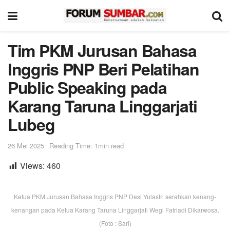
Tim PKM Jurusan Bahasa
Inggris PNP Beri Pelatihan
Public Speaking pada
Karang Taruna Linggarjati
Lubeg
26 Mei 2025
Reading Time: 1min read
Views:
460
Ketua PKM Jurusan Bahasa Inggris PNP Desi Yulastri serahkan kenang-
kenangan pada Ketua Karang Taruna Linggarjati Wegi Fatriadi Dikarwosa.
(Foto : Sari)