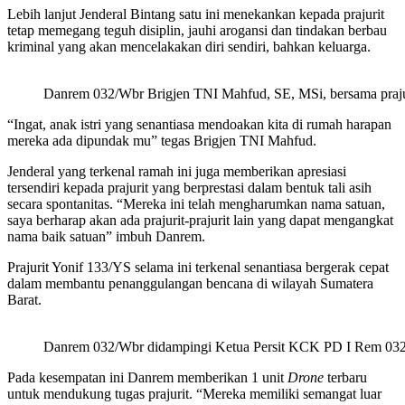
Lebih lanjut Jenderal Bintang satu ini menekankan kepada prajurit
tetap memegang teguh disiplin, jauhi arogansi dan tindakan berbau
kriminal yang akan mencelakakan diri sendiri, bahkan keluarga.
Danrem 032/Wbr Brigjen TNI Mahfud, SE, MSi, bersama praju
“Ingat, anak istri yang senantiasa mendoakan kita di rumah harapan
mereka ada dipundak mu” tegas Brigjen TNI Mahfud.
Jenderal yang terkenal ramah ini juga memberikan apresiasi
tersendiri kepada prajurit yang berprestasi dalam bentuk tali asih
secara spontanitas. “Mereka ini telah mengharumkan nama satuan,
saya berharap akan ada prajurit-prajurit lain yang dapat mengangkat
nama baik satuan” imbuh Danrem.
Prajurit Yonif 133/YS selama ini terkenal senantiasa bergerak cepat
dalam membantu penanggulangan bencana di wilayah Sumatera
Barat.
Danrem 032/Wbr didampingi Ketua Persit KCK PD I Rem 032
Pada kesempatan ini Danrem memberikan 1 unit
Drone
terbaru
untuk mendukung tugas prajurit. “Mereka memiliki semangat luar