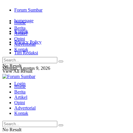
Forum Sumbar
homepage
Home
Berita
Kontak
Artikel
Opini
Privacy Policy
Advertorial
Kontak
Tim Redaksi
No Result
Minggu, Agustus 9, 2026
View All Result
Login
Home
Berita
Artikel
Opini
Advertorial
Kontak
No Result