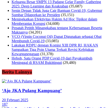
Keluarga Besar SMPN 13 Padang Gelar Family Gathering
2025: Deep Learning dan Keakraban
(35,687)
Senin Depan Tidak Juga Cair Bantuan Covid-19, Gubernur
Sumbar Dilaporkan ke Presiden
(35,151)
Meningkatkan Efektivitas Hakim Ad Hoc Tipikor dalam
Memberantas Korupsi
(34,608)
Pepatah Petitih Minangkabau tentang Kebersamaan Beserta
Maknanya
(34,201)
VCO (Virgin Coconut Oil) Dapat Digunakan sebagai Obat
Membunuh Covid-19
(33,085)
Lakukan RDPU dengan Komisi XIII DPR RI, HAKAN
Sampaikan Tiga Poin Utama Terkait Revisi Kebijakan
Kewarganegaraan
(31,378)
Heboh, Satu Orang PDP Covid-19 dari Payakumbuh
Meninggal di RSAM Bukittinggi
(29,480)
Berita Lainnya
‘Ajo JKA Pulang Kampuang’
20 Februari 2025
187