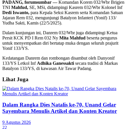
PADANG, forumsumbar —
Komandan Korem 032/Wbr Brigjen
TNI
Mahfud,
SE, MSi, didampingi Kasrem 032/Wbr Kolonel Inf
Dedi Iswanto,
para Kepala Seksi Kasrem serta Komandan Satuan
Jajaran Rem 032, mengunjungi Batalyon Infanteri (Yonif) 133/
Yudha Sakti, Kamis (22/5/2025).
Dalam kunjungan ini, Danrem 032/Wbr juga didampingi Ketua
Persit KCK PD I Rem 032 Ny
Mita Mahfud
beserta pengurus
untuk menyempatkan diri bertatap muka dengan seluruh prajurit
Yonif 133/YS.
Kedatangan Danrem dan rombongan disambut oleh Danyonif
133/YS Letkol Inf
Adhika Ganessakti
secara tradisi di Markas
Batalyon 133/YS, di kawasan Air Tawar Padang.
Lihat Juga
Dalam Rangka Dies Natalis ke-70, Unand Gelar
Sayembara Menulis Artikel dan Konten Kreator
9 Agustus 2026
22