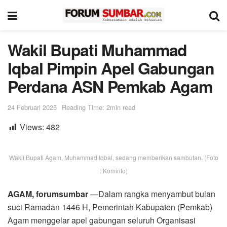
Wakil Bupati Muhammad
Iqbal Pimpin Apel Gabungan
Perdana ASN Pemkab Agam
24 Februari 2025
Reading Time: 2min read
Views:
482
Wakil Bupati Agam, Muhammad Iqbal, sedang memberikan sambutan. (Foto
: Kominfo)
AGAM, forumsumbar
—Dalam rangka menyambut bulan
suci Ramadan 1446 H, Pemerintah Kabupaten (Pemkab)
Agam menggelar apel gabungan seluruh Organisasi