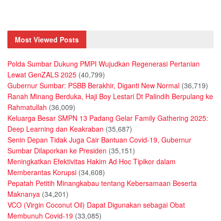
Most Viewed Posts
Polda Sumbar Dukung PMPI Wujudkan Regenerasi Pertanian
Lewat GenZALS 2025
(40,799)
Gubernur Sumbar: PSBB Berakhir, Diganti New Normal
(36,719)
Ranah Minang Berduka, Haji Boy Lestari Dt Palindih Berpulang ke
Rahmatullah
(36,009)
Keluarga Besar SMPN 13 Padang Gelar Family Gathering 2025:
Deep Learning dan Keakraban
(35,687)
Senin Depan Tidak Juga Cair Bantuan Covid-19, Gubernur
Sumbar Dilaporkan ke Presiden
(35,151)
Meningkatkan Efektivitas Hakim Ad Hoc Tipikor dalam
Memberantas Korupsi
(34,608)
Pepatah Petitih Minangkabau tentang Kebersamaan Beserta
Maknanya
(34,201)
VCO (Virgin Coconut Oil) Dapat Digunakan sebagai Obat
Membunuh Covid-19
(33,085)