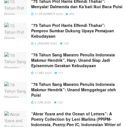
“75 Tahun Prof Harris Effendi Thahar”:
Menyala! Dalmenda dan Ka’bati Ikut Baca Puisi
13 DESEMBER 2024
252
“75 Tahun Prof Harris Effendi Thahar”:
Pemprov Sumbar Dukung Upaya Pemajuan
Kebudayaan
5 JANUARI 2025
128
“78 Tahun Sang Maestro Penulis Indonesia
Makmur Hendrik”, Hary: Unand Siap Jadi
Episentrum Gerakan Kebudayaan
17 MEI 2025
171
“78 Tahun Sang Maestro Penulis Indonesia
Makmur Hendrik”: Unand Menggelegar oleh
Puisi
5 JUNI 2025
139
“Abrar Yusra and the Ocean of Letters”: A
Poetry Collection by Leni Marlina (PPIPM-
Indonesia, Poetry-Pen IC, Indonesian Writer of