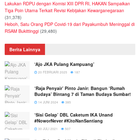
Lakukan RDPU dengan Komisi XIII DPR RI, HAKAN Sampaikan
Tiga Poin Utama Terkait Revisi Kebijakan Kewarganegaraan
(31,378)
Heboh, Satu Orang PDP Covid-19 dari Payakumbuh Meninggal di
RSAM Bukittinggi
(29,480)
Berita Lainnya
‘Ajo JKA Pulang Kampuang’
20 FEBRUARI 2025
187
‘Raja Penyair’ Pinto Janir: Bangun ‘Rumah
Budaya’ Bintang 7 di Taman Budaya Sumbar!
14 JUNI 2024
385
‘Sisi Gelap’ DBL Caketum IKA Unand
#NoworNever #KitoNanSantiang
30 JULI 2021
507