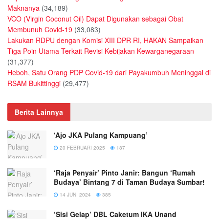
Maknanya
(34,189)
VCO (Virgin Coconut Oil) Dapat Digunakan sebagai Obat
Membunuh Covid-19
(33,083)
Lakukan RDPU dengan Komisi XIII DPR RI, HAKAN Sampaikan
Tiga Poin Utama Terkait Revisi Kebijakan Kewarganegaraan
(31,377)
Heboh, Satu Orang PDP Covid-19 dari Payakumbuh Meninggal di
RSAM Bukittinggi
(29,477)
Berita Lainnya
‘Ajo JKA Pulang Kampuang’
20 FEBRUARI 2025
187
‘Raja Penyair’ Pinto Janir: Bangun ‘Rumah
Budaya’ Bintang 7 di Taman Budaya Sumbar!
14 JUNI 2024
385
‘Sisi Gelap’ DBL Caketum IKA Unand