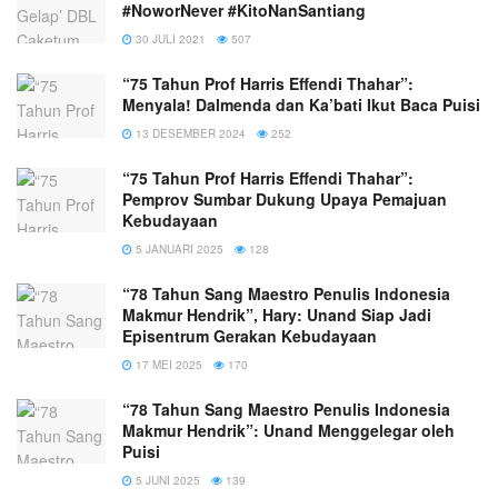
#NoworNever #KitoNanSantiang
30 JULI 2021
507
“75 Tahun Prof Harris Effendi Thahar”:
Menyala! Dalmenda dan Ka’bati Ikut Baca Puisi
13 DESEMBER 2024
252
“75 Tahun Prof Harris Effendi Thahar”:
Pemprov Sumbar Dukung Upaya Pemajuan
Kebudayaan
5 JANUARI 2025
128
“78 Tahun Sang Maestro Penulis Indonesia
Makmur Hendrik”, Hary: Unand Siap Jadi
Episentrum Gerakan Kebudayaan
17 MEI 2025
170
“78 Tahun Sang Maestro Penulis Indonesia
Makmur Hendrik”: Unand Menggelegar oleh
Puisi
5 JUNI 2025
139