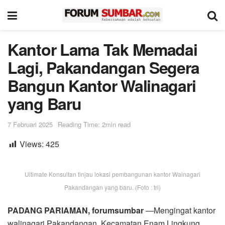
Kantor Lama Tak Memadai
Lagi, Pakandangan Segera
Bangun Kantor Walinagari
yang Baru
7 Februari 2025
Reading Time: 2min read
Views:
425
Ultimate Konsultan tinjau lokasi pembangunan kantor Wainagari
Pakandangan yang baru. (Foto : tri)
PADANG PARIAMAN, forumsumbar
—Mengingat kantor
walinagari Pakandangan, Kecamatan Enam Lingkung,