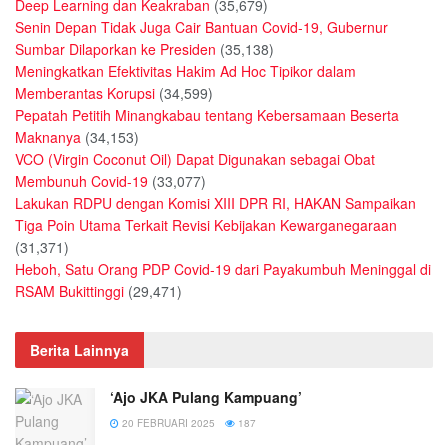
Deep Learning dan Keakraban
(35,679)
Senin Depan Tidak Juga Cair Bantuan Covid-19, Gubernur
Sumbar Dilaporkan ke Presiden
(35,138)
Meningkatkan Efektivitas Hakim Ad Hoc Tipikor dalam
Memberantas Korupsi
(34,599)
Pepatah Petitih Minangkabau tentang Kebersamaan Beserta
Maknanya
(34,153)
VCO (Virgin Coconut Oil) Dapat Digunakan sebagai Obat
Membunuh Covid-19
(33,077)
Lakukan RDPU dengan Komisi XIII DPR RI, HAKAN Sampaikan
Tiga Poin Utama Terkait Revisi Kebijakan Kewarganegaraan
(31,371)
Heboh, Satu Orang PDP Covid-19 dari Payakumbuh Meninggal di
RSAM Bukittinggi
(29,471)
Berita Lainnya
‘Ajo JKA Pulang Kampuang’
20 FEBRUARI 2025
187