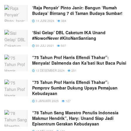
‘Raja Penyair’ Pinto Janir: Bangun ‘Rumah
Budaya’ Bintang 7 di Taman Budaya Sumbar!
14 JUNI 2024
384
‘Sisi Gelap’ DBL Caketum IKA Unand
#NoworNever #KitoNanSantiang
30 JULI 2021
507
“75 Tahun Prof Harris Effendi Thahar”:
Menyala! Dalmenda dan Ka’bati Ikut Baca Puisi
13 DESEMBER 2024
251
“75 Tahun Prof Harris Effendi Thahar”:
Pemprov Sumbar Dukung Upaya Pemajuan
Kebudayaan
5 JANUARI 2025
127
“78 Tahun Sang Maestro Penulis Indonesia
Makmur Hendrik”, Hary: Unand Siap Jadi
Episentrum Gerakan Kebudayaan