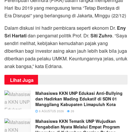
Perempuan Gerindra (PiRA) dalam rangka memperingati
Hari Ibu 2019 yang mengusung tema “Tetap Berdaya di
Era Disrupsi” yang berlangsung di Jakarta, Minggu (22/12)
Dalam diskusi ini hadir pembicara seperti ekonom Dr.
Eny
Sri Hartati
dan pengamat politik Prof. Dr.
Siti Zuhro
. “Saya
sendiri melihat, kebijakan kemudahan pajak yang
diberikan bagi investor asing akan jauh lebih baik bila juga
diberikan pada pelaku UMKM. Keuntungannya jelas, untuk
anak bangsa,” kata Edriana.
Lihat Juga
Mahasiswa KKN UNP Edukasi Anti-Bullying
dan Hadirkan Mading Edukatif di SDN 01
Manggilang Kabupaten Limapuluh Kota
6 AGUSTUS 2026
26
Mahasiswa KKN Tematik UNP Wujudkan
Pengabdian Nyata Melalui Empat Program