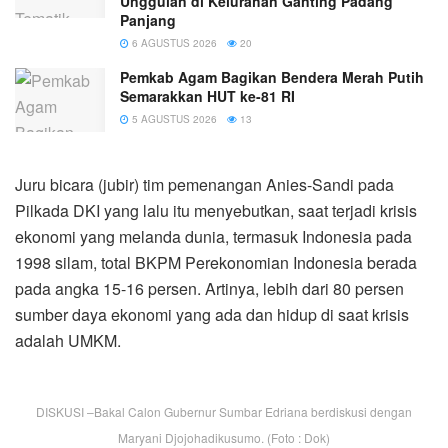
Unggulan di Kelurahan Ganting Padang
Panjang
6 AGUSTUS 2026
20
Pemkab Agam Bagikan Bendera Merah Putih
Semarakkan HUT ke-81 RI
5 AGUSTUS 2026
13
Juru bicara (jubir) tim pemenangan Anies-Sandi pada
Pilkada DKI yang lalu itu menyebutkan, saat terjadi krisis
ekonomi yang melanda dunia, termasuk Indonesia pada
1998 silam, total BKPM Perekonomian Indonesia berada
pada angka 15-16 persen. Artinya, lebih dari 80 persen
sumber daya ekonomi yang ada dan hidup di saat krisis
adalah UMKM.
DISKUSI –Bakal Calon Gubernur Sumbar Edriana berdiskusi dengan
Maryani Djojohadikusumo. (Foto : Dok)