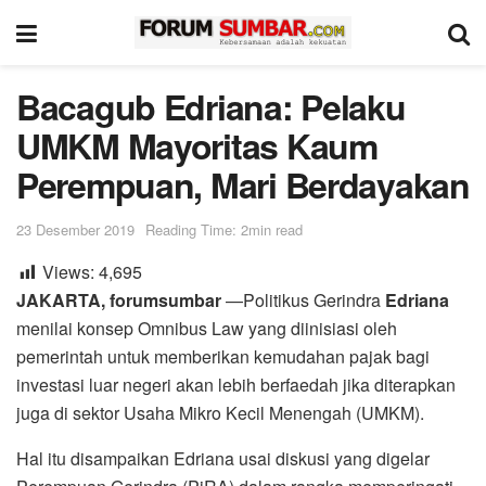
Bacagub Edriana: Pelaku
UMKM Mayoritas Kaum
Perempuan, Mari Berdayakan
23 Desember 2019
Reading Time: 2min read
Views:
4,695
JAKARTA, forumsumbar
—Politikus Gerindra
Edriana
menilai konsep Omnibus Law yang diinisiasi oleh
pemerintah untuk memberikan kemudahan pajak bagi
investasi luar negeri akan lebih berfaedah jika diterapkan
juga di sektor Usaha Mikro Kecil Menengah (UMKM).
Hal itu disampaikan Edriana usai diskusi yang digelar