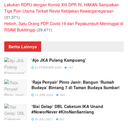
Lakukan RDPU dengan Komisi XIII DPR RI, HAKAN Sampaikan
Tiga Poin Utama Terkait Revisi Kebijakan Kewarganegaraan
(31,371)
Heboh, Satu Orang PDP Covid-19 dari Payakumbuh Meninggal di
RSAM Bukittinggi
(29,471)
Berita Lainnya
‘Ajo JKA Pulang Kampuang’
20 FEBRUARI 2025
187
‘Raja Penyair’ Pinto Janir: Bangun ‘Rumah
Budaya’ Bintang 7 di Taman Budaya Sumbar!
14 JUNI 2024
384
‘Sisi Gelap’ DBL Caketum IKA Unand
#NoworNever #KitoNanSantiang
30 JULI 2021
507