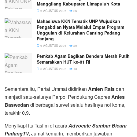
Manggilang Kabupaten Limapuluh Kota
6 AGUSTUS 2026
26
Mahasiswa KKN Tematik UNP Wujudkan
Pengabdian Nyata Melalui Empat Program
Unggulan di Kelurahan Ganting Padang
Panjang
6 AGUSTUS 2026
20
Pemkab Agam Bagikan Bendera Merah Putih
Semarakkan HUT ke-81 RI
5 AGUSTUS 2026
13
Sementara itu, Partai Ummat didirikan
Amien Rais
dan
menjadi satu-satunya Parpol Pendukung Capres
Anies
Baswedan
di berbagai survei selalu hasilnya nol koma,
terakhir 0,9.
Menyikapi itu Taslim di acara
Advocate Sumbar Bicara
PadangTV,
Jumat kemarin, memberikan jawaban