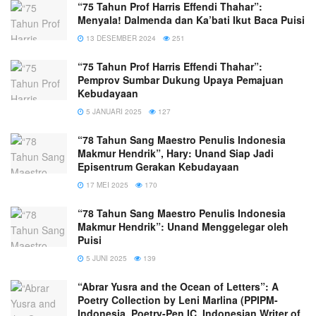
“75 Tahun Prof Harris Effendi Thahar”:
Menyala! Dalmenda dan Ka’bati Ikut Baca Puisi
13 DESEMBER 2024
251
“75 Tahun Prof Harris Effendi Thahar”:
Pemprov Sumbar Dukung Upaya Pemajuan
Kebudayaan
5 JANUARI 2025
127
“78 Tahun Sang Maestro Penulis Indonesia
Makmur Hendrik”, Hary: Unand Siap Jadi
Episentrum Gerakan Kebudayaan
17 MEI 2025
170
“78 Tahun Sang Maestro Penulis Indonesia
Makmur Hendrik”: Unand Menggelegar oleh
Puisi
5 JUNI 2025
139
“Abrar Yusra and the Ocean of Letters”: A
Poetry Collection by Leni Marlina (PPIPM-
Indonesia, Poetry-Pen IC, Indonesian Writer of