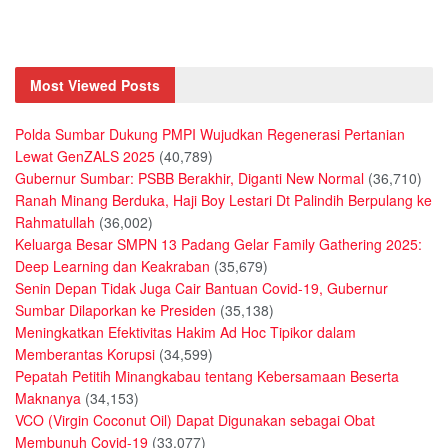
Most Viewed Posts
Polda Sumbar Dukung PMPI Wujudkan Regenerasi Pertanian
Lewat GenZALS 2025
(40,789)
Gubernur Sumbar: PSBB Berakhir, Diganti New Normal
(36,710)
Ranah Minang Berduka, Haji Boy Lestari Dt Palindih Berpulang ke
Rahmatullah
(36,002)
Keluarga Besar SMPN 13 Padang Gelar Family Gathering 2025:
Deep Learning dan Keakraban
(35,679)
Senin Depan Tidak Juga Cair Bantuan Covid-19, Gubernur
Sumbar Dilaporkan ke Presiden
(35,138)
Meningkatkan Efektivitas Hakim Ad Hoc Tipikor dalam
Memberantas Korupsi
(34,599)
Pepatah Petitih Minangkabau tentang Kebersamaan Beserta
Maknanya
(34,153)
VCO (Virgin Coconut Oil) Dapat Digunakan sebagai Obat
Membunuh Covid-19
(33,077)