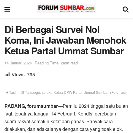
Di Berbagai Survei Nol
Koma, Ini Jawaban Menohok
Ketua Partai Ummat Sumbar
14 Januari 2024
Reading Time: 2min read
Views:
795
H Taslim Dt Tambogo, selaku Ketua DPW Partai Ummat Sumbar. (Foto : adr)
PADANG, forumsumbar
—Pemilu 2024 tinggal satu bulan
lagi, tepatnya tanggal 14 Februari. Kondisi perebutan
suara rakyat semakin ketat dan ganas. Banyak cara
dilakukan, dan adakalanya dengan cara yang tidak elok.