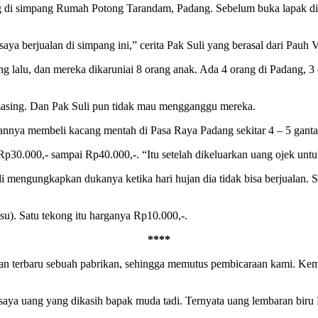
g di simpang Rumah Potong Tarandam, Padang. Sebelum buka lapak di
 saya berjualan di simpang ini,” cerita Pak Suli yang berasal dari Pauh 
ng lalu, dan mereka dikaruniai 8 orang anak. Ada 4 orang di Padang, 3 
masing. Dan Pak Suli pun tidak mau mengganggu mereka.
jualannya membeli kacang mentah di Pasa Raya Padang sekitar 4 – 5 gant
Rp30.000,- sampai Rp40.000,-. “Itu setelah dikeluarkan uang ojek untu
i mengungkapkan dukanya ketika hari hujan dia tidak bisa berjualan. Suk
su). Satu tekong itu harganya Rp10.000,-.
****
luaran terbaru sebuah pabrikan, sehingga memutus pembicaraan kami. 
e saya uang yang dikasih bapak muda tadi. Ternyata uang lembaran biru