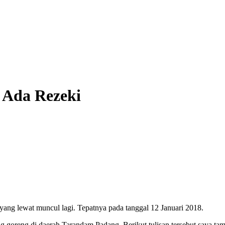
 Ada Rezeki
n yang lewat muncul lagi. Tepatnya pada tanggal 12 Januari 2018.
g goreng di daerah Tarandam Padang. Berikut tulisan tersebut saya tamp