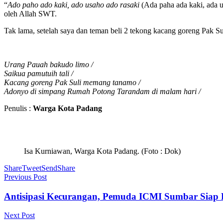
“
Ado paho ado kaki, ado usaho ado rasaki
(Ada paha ada kaki, ada u
oleh Allah SWT.
Tak lama, setelah saya dan teman beli 2 tekong kacang goreng Pak Sul
Urang Pauah bakudo limo /
Saikua pamutuih tali /
Kacang goreng Pak Suli memang tanamo /
Adonyo di simpang Rumah Potong Tarandam di malam hari /
Penulis :
Warga Kota Padang
Isa Kurniawan, Warga Kota Padang. (Foto : Dok)
Share
Tweet
Send
Share
Previous Post
Antisipasi Kecurangan, Pemuda ICMI Sumbar Siap K
Next Post