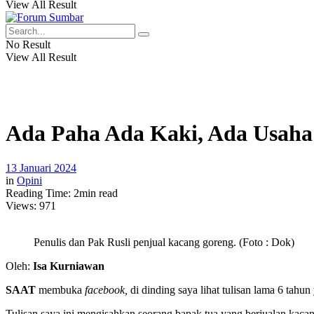
View All Result
No Result
View All Result
Ada Paha Ada Kaki, Ada Usaha
13 Januari 2024
in
Opini
Reading Time: 2min read
Views:
971
Penulis dan Pak Rusli penjual kacang goreng. (Foto : Dok)
Oleh:
Isa Kurniawan
SAAT
membuka
facebook,
di dinding saya lihat tulisan lama 6 tahu
Tulisan saya ini mengisahkan seorang bapak tua yang berjualan kacan