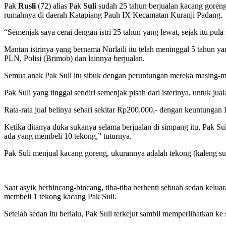
Pak
Rusli
(72) alias Pak
Suli
sudah 25 tahun berjualan kacang goren
rumahnya di daerah Katapiang Pauh IX Kecamatan Kuranji Padang.
“Semenjak saya cerai dengan istri 25 tahun yang lewat, sejak itu pula
Mantan istrinya yang bernama Nurlaili itu telah meninggal 5 tahun ya
PLN, Polisi (Brimob) dan lainnya berjualan.
Semua anak Pak Suli itu sibuk dengan peruntungan mereka masing-
Pak Suli yang tinggal sendiri semenjak pisah dari isterinya, untuk 
Rata-rata jual belinya sehari sekitar Rp200.000,- dengan keuntungan 
Ketika ditanya duka sukanya selama berjualan di simpang itu, Pak Sul
ada yang membeli 10 tekong,” tuturnya.
Pak Suli menjual kacang goreng, ukurannya adalah tekong (kaleng su
Saat asyik berbincang-bincang, tiba-tiba berhenti sebuah sedan ke
membeli 1 tekong kacang Pak Suli.
Setelah sedan itu berlalu, Pak Suli terkejut sambil memperlihatkan k