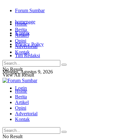
Forum Sumbar
homepage
Home
Berita
Kontak
Artikel
Opini
Privacy Policy
Advertorial
Kontak
Tim Redaksi
No Result
Minggu, Agustus 9, 2026
View All Result
Login
Home
Berita
Artikel
Opini
Advertorial
Kontak
No Result