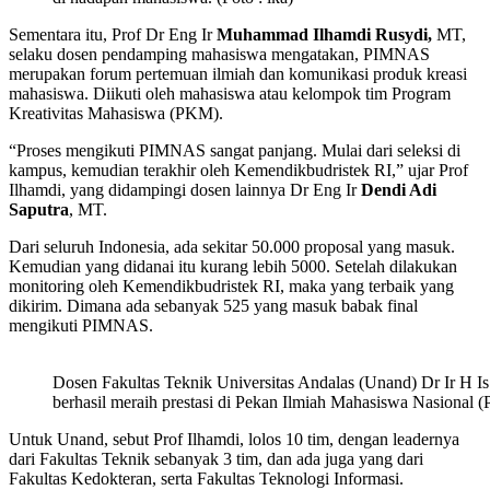
Sementara itu, Prof Dr Eng Ir
Muhammad Ilhamdi Rusydi,
MT,
selaku dosen pendamping mahasiswa mengatakan, PIMNAS
merupakan forum pertemuan ilmiah dan komunikasi produk kreasi
mahasiswa. Diikuti oleh mahasiswa atau kelompok tim Program
Kreativitas Mahasiswa (PKM).
“Proses mengikuti PIMNAS sangat panjang. Mulai dari seleksi di
kampus, kemudian terakhir oleh Kemendikbudristek RI,” ujar Prof
Ilhamdi, yang didampingi dosen lainnya Dr Eng Ir
Dendi Adi
Saputra
, MT.
Dari seluruh Indonesia, ada sekitar 50.000 proposal yang masuk.
Kemudian yang didanai itu kurang lebih 5000. Setelah dilakukan
monitoring oleh Kemendikbudristek RI, maka yang terbaik yang
dikirim. Dimana ada sebanyak 525 yang masuk babak final
mengikuti PIMNAS.
Dosen Fakultas Teknik Universitas Andalas (Unand) Dr Ir H
berhasil meraih prestasi di Pekan Ilmiah Mahasiswa Nasional 
Untuk Unand, sebut Prof Ilhamdi, lolos 10 tim, dengan leadernya
dari Fakultas Teknik sebanyak 3 tim, dan ada juga yang dari
Fakultas Kedokteran, serta Fakultas Teknologi Informasi.