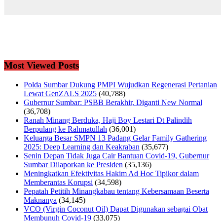
Most Viewed Posts
Polda Sumbar Dukung PMPI Wujudkan Regenerasi Pertanian
Lewat GenZALS 2025
(40,788)
Gubernur Sumbar: PSBB Berakhir, Diganti New Normal
(36,708)
Ranah Minang Berduka, Haji Boy Lestari Dt Palindih
Berpulang ke Rahmatullah
(36,001)
Keluarga Besar SMPN 13 Padang Gelar Family Gathering
2025: Deep Learning dan Keakraban
(35,677)
Senin Depan Tidak Juga Cair Bantuan Covid-19, Gubernur
Sumbar Dilaporkan ke Presiden
(35,136)
Meningkatkan Efektivitas Hakim Ad Hoc Tipikor dalam
Memberantas Korupsi
(34,598)
Pepatah Petitih Minangkabau tentang Kebersamaan Beserta
Maknanya
(34,145)
VCO (Virgin Coconut Oil) Dapat Digunakan sebagai Obat
Membunuh Covid-19
(33,075)