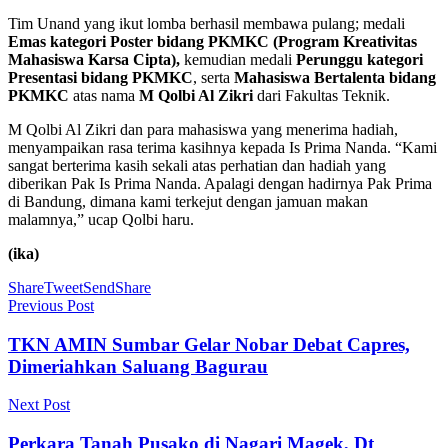
Tim Unand yang ikut lomba berhasil membawa pulang; medali
Emas kategori Poster bidang PKMKC (Program Kreativitas
Mahasiswa Karsa Cipta),
kemudian medali
Perunggu kategori
Presentasi bidang PKMKC
, serta
Mahasiswa Bertalenta bidang
PKMKC
atas nama
M Qolbi Al Zikri
dari Fakultas Teknik.
M Qolbi Al Zikri dan para mahasiswa yang menerima hadiah,
menyampaikan rasa terima kasihnya kepada Is Prima Nanda. “Kami
sangat berterima kasih sekali atas perhatian dan hadiah yang
diberikan Pak Is Prima Nanda. Apalagi dengan hadirnya Pak Prima
di Bandung, dimana kami terkejut dengan jamuan makan
malamnya,” ucap Qolbi haru.
(ika)
Share
Tweet
Send
Share
Previous Post
TKN AMIN Sumbar Gelar Nobar Debat Capres,
Dimeriahkan Saluang Bagurau
Next Post
Perkara Tanah Pusako di Nagari Magek, Dt