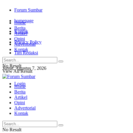
Forum Sumbar
homepage
Home
Berita
Kontak
Artikel
Opini
Privacy Policy
Advertorial
Kontak
Tim Redaksi
No Result
Jumat, Agustus 7, 2026
View All Result
Login
Home
Berita
Artikel
Opini
Advertorial
Kontak
No Result