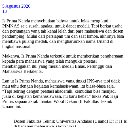
5 Agustus 2026
13
Is Prima Nanda menyebutkan bahwa untuk lolos mengikuti
PIMNAS saja susah, apalagi untuk dapat medali. Tapi berkat usaha
dan perjuangan yang tak kenal lelah dari para mahasiswa dan dosen
pendamping. Mulai dari persiapan tim dan saat lomba, akhirnya bisa
membawa pulang medali, dan mengharumkan nama Unand di
tingkat nasional.
Makanya, Is Prima Nanda terketuk untuk memberikan penghargaan
kepada para mahasiswa yang telah mengukir prestasi
membanggakan itu, yang meraih medali Emas, Perunggu dan
Mahasiswa Bertalenta.
Lanjut Is Prima Nanda, mahasiswa yang tinggi IPK-nya tapi tidak
mau tahu dengan kegiatan kemahasiswaan, itu biasa-biasa saja.
“Tapi seiring dengan prestasi akademik, kemudian bisa menjadi
juara di kegiatan kemahasiswaan, itu baru hebat,” tukas Pak Haji
Prima, sapaan akrab mantan Wakil Dekan III Fakultas Teknik
Unand ini.
Dosen Fakultas Teknik Universitas Andalas (Unand) Dr Ir H
di hadapan mahasiswa. (Foto : ika)