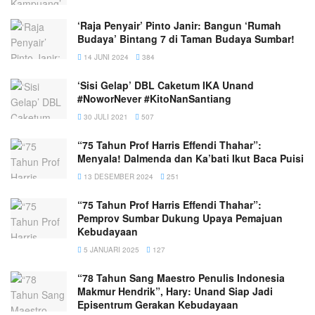
‘Raja Penyair’ Pinto Janir: Bangun ‘Rumah
Budaya’ Bintang 7 di Taman Budaya Sumbar!
14 JUNI 2024
384
‘Sisi Gelap’ DBL Caketum IKA Unand
#NoworNever #KitoNanSantiang
30 JULI 2021
507
“75 Tahun Prof Harris Effendi Thahar”:
Menyala! Dalmenda dan Ka’bati Ikut Baca Puisi
13 DESEMBER 2024
251
“75 Tahun Prof Harris Effendi Thahar”:
Pemprov Sumbar Dukung Upaya Pemajuan
Kebudayaan
5 JANUARI 2025
127
“78 Tahun Sang Maestro Penulis Indonesia
Makmur Hendrik”, Hary: Unand Siap Jadi
Episentrum Gerakan Kebudayaan