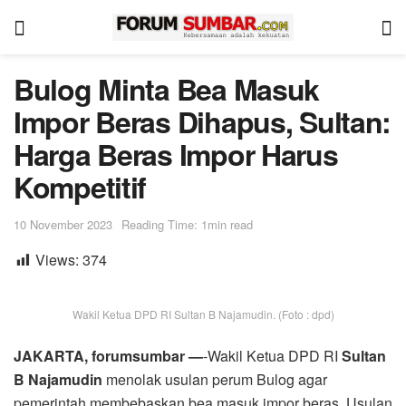
Bulog Minta Bea Masuk
Impor Beras Dihapus, Sultan:
Harga Beras Impor Harus
Kompetitif
10 November 2023
Reading Time: 1min read
Views:
374
Wakil Ketua DPD RI Sultan B Najamudin. (Foto : dpd)
JAKARTA, forumsumbar —
-Wakil Ketua DPD RI
Sultan
B Najamudin
menolak usulan perum Bulog agar
pemerintah membebaskan bea masuk impor beras. Usulan