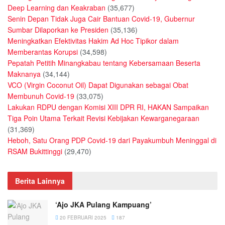
Deep Learning dan Keakraban
(35,677)
Senin Depan Tidak Juga Cair Bantuan Covid-19, Gubernur
Sumbar Dilaporkan ke Presiden
(35,136)
Meningkatkan Efektivitas Hakim Ad Hoc Tipikor dalam
Memberantas Korupsi
(34,598)
Pepatah Petitih Minangkabau tentang Kebersamaan Beserta
Maknanya
(34,144)
VCO (Virgin Coconut Oil) Dapat Digunakan sebagai Obat
Membunuh Covid-19
(33,075)
Lakukan RDPU dengan Komisi XIII DPR RI, HAKAN Sampaikan
Tiga Poin Utama Terkait Revisi Kebijakan Kewarganegaraan
(31,369)
Heboh, Satu Orang PDP Covid-19 dari Payakumbuh Meninggal di
RSAM Bukittinggi
(29,470)
Berita Lainnya
‘Ajo JKA Pulang Kampuang’
20 FEBRUARI 2025
187