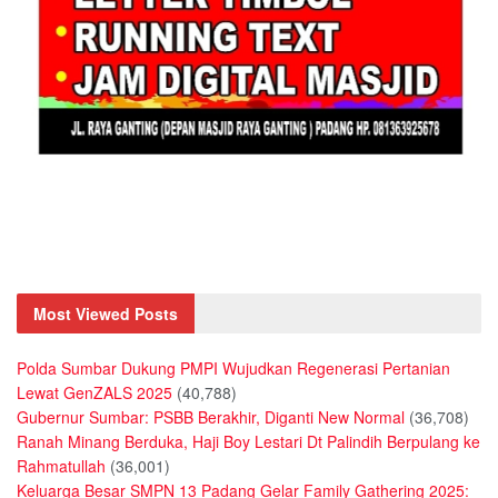
Most Viewed Posts
Polda Sumbar Dukung PMPI Wujudkan Regenerasi Pertanian
Lewat GenZALS 2025
(40,788)
Gubernur Sumbar: PSBB Berakhir, Diganti New Normal
(36,708)
Ranah Minang Berduka, Haji Boy Lestari Dt Palindih Berpulang ke
Rahmatullah
(36,001)
Keluarga Besar SMPN 13 Padang Gelar Family Gathering 2025: