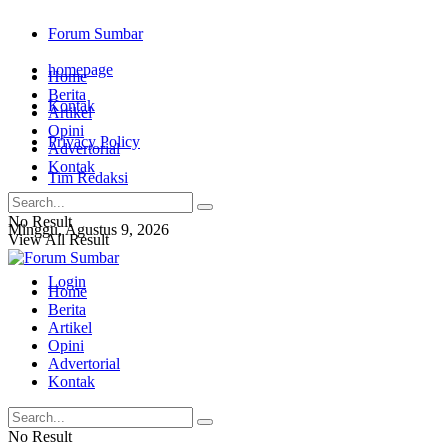
Forum Sumbar
homepage
Home
Berita
Kontak
Artikel
Opini
Privacy Policy
Advertorial
Kontak
Tim Redaksi
No Result
Minggu, Agustus 9, 2026
View All Result
Login
Home
Berita
Artikel
Opini
Advertorial
Kontak
No Result