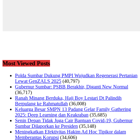
Most Viewed Posts
Polda Sumbar Dukung PMPI Wujudkan Regenerasi Pertanian
Lewat GenZALS 2025
(40,797)
Gubernur Sumbar: PSBB Berakhir, Diganti New Normal
(36,717)
Ranah Minang Berduka, Haji Boy Lestari Dt Palindih
Berpulang ke Rahmatullah
(36,008)
Keluarga Besar SMPN 13 Padang Gelar Family Gathering
2025: Deep Learning dan Keakraban
(35,685)
Senin Depan Tidak Juga Cair Bantuan Covid-19, Gubernur
Sumbar Dilaporkan ke Presiden
(35,148)
Meningkatkan Efektivitas Hakim Ad Hoc Tipikor dalam
Memberantas Korupsi
(34,606)