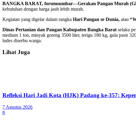
BANGKA BARAT, forumsumbar–
–
Gerakan Pangan Murah (
kebutuhan dengan harga jauh lebih murah.
Kegiatan yang digelar dalam rangka
Hari Pangan se Dunia,
atau
“
W
Dinas Pertanian dan Pangan Kabupaten Bangka Barat
selaku pe
medium 1 ton, minyak goreng 3500 liter, terigu 180 kg, gula pasir 
ludes diserbu warga.
Lihat Juga
Refleksi Hari Jadi Kota (HJK) Padang ke-357: Ke
7 Agustus 2026
8