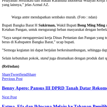
Pelayanan Sertifikasi dari Badan Karantina Indonesia Wilayah Ke
yang lainnya,” jelas Azmal AZ.
Warga antre mendapatkan sembako murah. (Foto : ndan)
Bupati Bangka Barat H
Sukirman,
Wakil Bupati
Bong Ming Ming
Ketahan Pangan, untuk mengurangi beban masyarakat dengan berbel
“Saya sangat mengapresiasi kerja Dinas Pertanian dan Pangan yang 
beras di Kabupaten Bangka Barat,” ucap bupati.
”Semoga kegiatan ini dapat berjalan berkesinambungan, sehingga d
Selain kebutuhan pokok,
stand
juga diramaikan dengan produk dari s
(Rel/ndan)
Share
Tweet
Send
Share
Previous Post
Benny Apero: Pansus III DPRD Tanah Datar Reko
Next Post
Fatma, Efa dan Ikhwana Melaju ke Tahapan Pemil