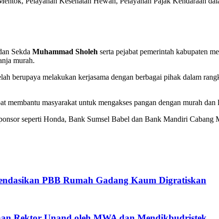
rja Mentok, Pelayanan Kesehatan Hewan, Pelayanan Pajak Kendaraan 
dan Sekda
Muhammad Sholeh
serta pejabat pemerintah kabupaten me
anja murah.
telah berupaya melakukan kerjasama dengan berbagai pihak dalam rang
apat membantu masyarakat untuk mengakses pangan dengan murah dan l
ponsor seperti Honda, Bank Sumsel Babel dan Bank Mandiri Cabang Me
mendasikan PBB Rumah Gadang Kaum Digratiskan
ihan Rektor Unand oleh MWA dan Mendikbudristek