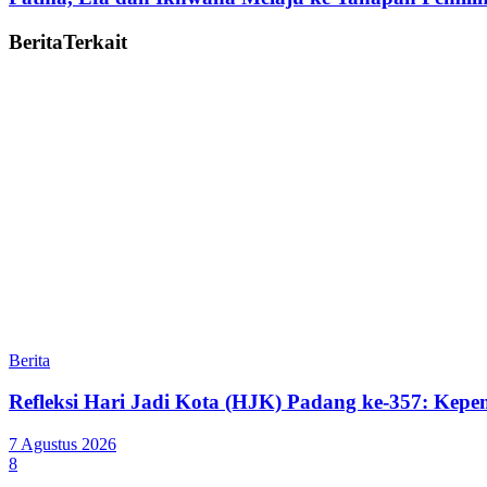
Berita
Terkait
Berita
Refleksi Hari Jadi Kota (HJK) Padang ke-357: Ke
7 Agustus 2026
8