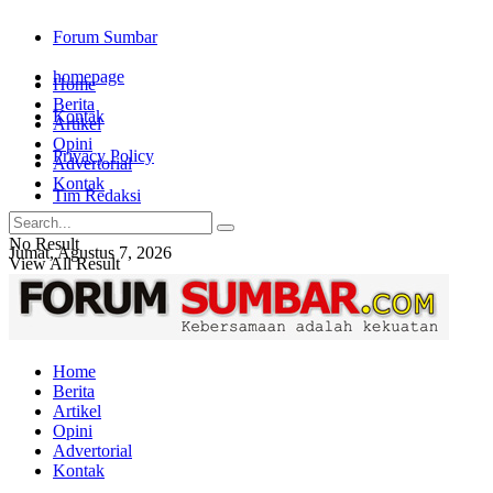
Forum Sumbar
homepage
Home
Berita
Kontak
Artikel
Opini
Privacy Policy
Advertorial
Kontak
Tim Redaksi
No Result
Jumat, Agustus 7, 2026
View All Result
Login
Home
Berita
Artikel
Opini
Advertorial
Kontak