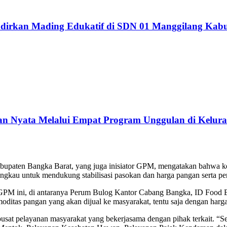
dirkan Mading Edukatif di SDN 01 Manggilang Kab
 Nyata Melalui Empat Program Unggulan di Kelura
bupaten Bangka Barat, yang juga inisiator GPM, mengatakan bahwa k
gkau untuk mendukung stabilisasi pasokan dan harga pangan serta peng
 GPM ini, di antaranya Perum Bulog Kantor Cabang Bangka, ID Food B
ditas pangan yang akan dijual ke masyarakat, tentu saja dengan harga
a pusat pelayanan masyarakat yang bekerjasama dengan pihak terkait. 