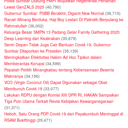
Polda Sumbar Dukung PMPI Wujudkan Regenerasi Pertanian
Lewat GenZALS 2025
(40,790)
Gubernur Sumbar: PSBB Berakhir, Diganti New Normal
(36,710)
Ranah Minang Berduka, Haji Boy Lestari Dt Palindih Berpulang ke
Rahmatullah
(36,002)
Keluarga Besar SMPN 13 Padang Gelar Family Gathering 2025:
Deep Learning dan Keakraban
(35,679)
Senin Depan Tidak Juga Cair Bantuan Covid-19, Gubernur
Sumbar Dilaporkan ke Presiden
(35,139)
Meningkatkan Efektivitas Hakim Ad Hoc Tipikor dalam
Memberantas Korupsi
(34,599)
Pepatah Petitih Minangkabau tentang Kebersamaan Beserta
Maknanya
(34,156)
VCO (Virgin Coconut Oil) Dapat Digunakan sebagai Obat
Membunuh Covid-19
(33,077)
Lakukan RDPU dengan Komisi XIII DPR RI, HAKAN Sampaikan
Tiga Poin Utama Terkait Revisi Kebijakan Kewarganegaraan
(31,371)
Heboh, Satu Orang PDP Covid-19 dari Payakumbuh Meninggal di
RSAM Bukittinggi
(29,471)