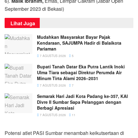
6).
Malik Ibrahim,
Emas, Lempar Cakram (Jabar Open
September 2023 di Bekasi)
Lihat Juga
Mudahkan Masyarakat Bayar Pajak
Kendaraan, SAJUMPA Hadir di Balaikota
Pariaman
7 AGUSTUS 2026
5
Bupati Tanah Datar Eka Putra Lantik Inoki
Ulma Tiara sebagai Direktur Perumda Air
Minum Tirta Alami 2026–2031
7 AGUSTUS 2026
7
Semarak Hari Jadi Kota Padang ke-357, KAI
Divre II Sumbar Sapa Pelanggan dengan
Berbagi Apresiasi
7 AGUSTUS 2026
11
Potensi atlet PASI Sumbar menambah keikutsertaan di