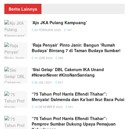
Berita Lainnya
‘Ajo JKA Pulang Kampuang’
20 FEBRUARI 2025
187
‘Raja Penyair’ Pinto Janir: Bangun ‘Rumah
Budaya’ Bintang 7 di Taman Budaya Sumbar!
14 JUNI 2024
384
‘Sisi Gelap’ DBL Caketum IKA Unand
#NoworNever #KitoNanSantiang
30 JULI 2021
507
“75 Tahun Prof Harris Effendi Thahar”:
Menyala! Dalmenda dan Ka’bati Ikut Baca Puisi
13 DESEMBER 2024
251
“75 Tahun Prof Harris Effendi Thahar”:
Pemprov Sumbar Dukung Upaya Pemajuan