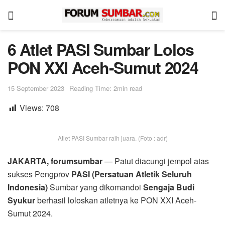
6 Atlet PASI Sumbar Lolos
PON XXI Aceh-Sumut 2024
15 September 2023
Reading Time: 2min read
Views:
708
Atlet PASI Sumbar raih juara. (Foto : adr)
JAKARTA, forumsumbar
— Patut diacungi jempol atas
sukses Pengprov
PASI (Persatuan Atletik Seluruh
Indonesia)
Sumbar yang dikomandoi
Sengaja Budi
Syukur
berhasil loloskan atletnya ke PON XXI Aceh-
Sumut 2024.