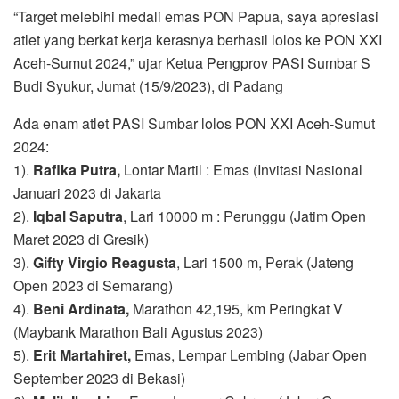
“Target melebihi medali emas PON Papua, saya apresiasi
atlet yang berkat kerja kerasnya berhasil lolos ke PON XXI
Aceh-Sumut 2024,” ujar Ketua Pengprov PASI Sumbar S
Budi Syukur, Jumat (15/9/2023), di Padang
Ada enam atlet PASI Sumbar lolos PON XXI Aceh-Sumut
2024:
1).
Rafika Putra,
Lontar Martil : Emas (Invitasi Nasional
Januari 2023 di Jakarta
2).
Iqbal Saputra
, Lari 10000 m : Perunggu (Jatim Open
Maret 2023 di Gresik)
3).
Gifty Virgio Reagusta
, Lari 1500 m, Perak (Jateng
Open 2023 di Semarang)
4).
Beni Ardinata,
Marathon 42,195, km Peringkat V
(Maybank Marathon Bali Agustus 2023)
5).
Erit Martahiret,
Emas, Lempar Lembing (Jabar Open
September 2023 di Bekasi)