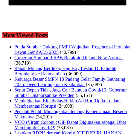
Most Viewed Posts
Polda Sumbar Dukung PMPI Wujudkan Regenerasi Pertanian
Lewat GenZALS 2025
(40,799)
Gubernur Sumbar: PSBB Berakhir, Diganti New Normal
(36,719)
Ranah Minang Berduka, Haji Boy Lestari Dt Palindih
Berpulang ke Rahmatullah
(36,009)
Keluarga Besar SMPN 13 Padang Gelar Family Gathering
2025: Deep Learning dan Keakraban
(35,687)
Senin Depan Tidak Juga Cair Bantuan Covid-19, Gubernur
Sumbar Dilaporkan ke Presiden
(35,151)
Meningkatkan Efektivitas Hakim Ad Hoc Tipikor dalam
Memberantas Korupsi
(34,608)
Pepatah Petitih Minangkabau tentang Kebersamaan Beserta
Maknanya
(34,201)
VCO (Virgin Coconut Oil) Dapat Digunakan sebagai Obat
Membunuh Covid-19
(33,085)
Lakukan RDPU dengan Komisi XIII DPR RI, HAKAN