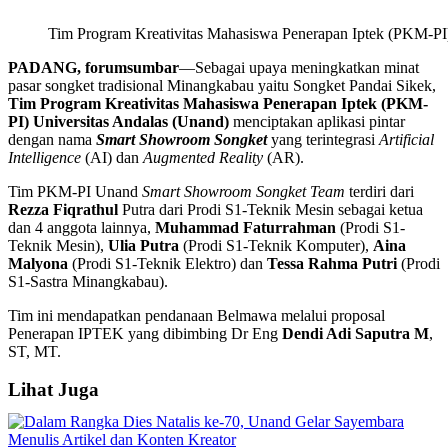
Tim Program Kreativitas Mahasiswa Penerapan Iptek (PKM-PI) 
PADANG, forumsumbar
—Sebagai upaya meningkatkan minat
pasar songket tradisional Minangkabau yaitu Songket Pandai Sikek,
Tim Program Kreativitas Mahasiswa Penerapan Iptek (PKM-
PI) Universitas Andalas (Unand)
menciptakan aplikasi pintar
dengan nama
Smart Showroom Songket
yang terintegrasi
Artificial
Intelligence
(AI) dan
Augmented Reality
(AR).
Tim PKM-PI Unand
Smart Showroom Songket Team
terdiri dari
Rezza Fiqrathul
Putra dari Prodi S1-Teknik Mesin sebagai ketua
dan 4 anggota lainnya,
Muhammad Faturrahman
(Prodi S1-
Teknik Mesin),
Ulia Putra
(Prodi S1-Teknik Komputer),
Aina
Malyona
(Prodi S1-Teknik Elektro) dan
Tessa Rahma Putri
(Prodi
S1-Sastra Minangkabau).
Tim ini mendapatkan pendanaan Belmawa melalui proposal
Penerapan IPTEK yang dibimbing Dr Eng
Dendi Adi Saputra M
,
ST, MT.
Lihat Juga