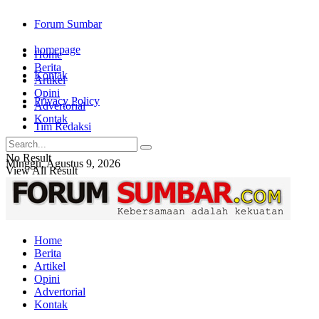
Forum Sumbar
homepage
Home
Berita
Kontak
Artikel
Opini
Privacy Policy
Advertorial
Kontak
Tim Redaksi
No Result
Minggu, Agustus 9, 2026
View All Result
Login
Home
Berita
Artikel
Opini
Advertorial
Kontak