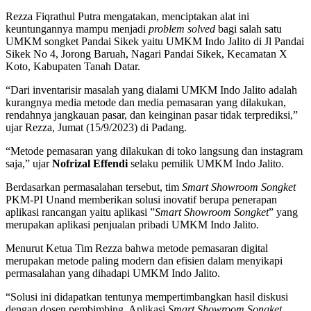
Rezza Fiqrathul Putra mengatakan, menciptakan alat ini
keuntungannya mampu menjadi
problem solved
bagi salah satu
UMKM songket Pandai Sikek yaitu UMKM Indo Jalito di Jl Pandai
Sikek No 4, Jorong Baruah, Nagari Pandai Sikek, Kecamatan X
Koto, Kabupaten Tanah Datar.
“Dari inventarisir masalah yang dialami UMKM Indo Jalito adalah
kurangnya media metode dan media pemasaran yang dilakukan,
rendahnya jangkauan pasar, dan keinginan pasar tidak terprediksi,”
ujar Rezza, Jumat (15/9/2023) di Padang.
“Metode pemasaran yang dilakukan di toko langsung dan instagram
saja,” ujar
Nofrizal Effendi
selaku pemilik UMKM Indo Jalito.
Berdasarkan permasalahan tersebut, tim
Smart Showroom Songket
PKM-PI Unand memberikan solusi inovatif berupa penerapan
aplikasi rancangan yaitu aplikasi ”
Smart Showroom Songket
” yang
merupakan aplikasi penjualan pribadi UMKM Indo Jalito.
Menurut Ketua Tim Rezza bahwa metode pemasaran digital
merupakan metode paling modern dan efisien dalam menyikapi
permasalahan yang dihadapi UMKM Indo Jalito.
“Solusi ini didapatkan tentunya mempertimbangkan hasil diskusi
dengan dosen pembimbing. Aplikasi
Smart Showroom Songket