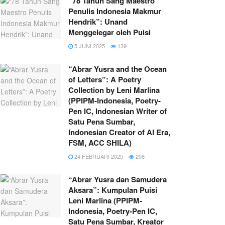
“78 Tahun Sang Maestro
Penulis Indonesia Makmur
Hendrik”: Unand
Menggelegar oleh Puisi
5 JUNI 2025
139
“Abrar Yusra and the Ocean
of Letters”: A Poetry
Collection by Leni Marlina
(PPIPM-Indonesia, Poetry-
Pen IC, Indonesian Writer of
Satu Pena Sumbar,
Indonesian Creator of AI Era,
FSM, ACC SHILA)
24 FEBRUARI 2025
208
“Abrar Yusra dan Samudera
Aksara”: Kumpulan Puisi
Leni Marlina (PPIPM-
Indonesia, Poetry-Pen IC,
Satu Pena Sumbar, Kreator