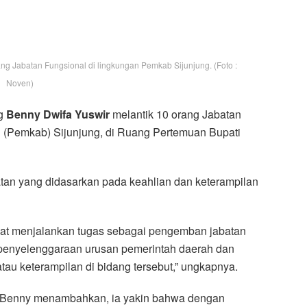
ang Jabatan Fungsional di lingkungan Pemkab Sijunjung. (Foto :
Noven)
ng
Benny Dwifa Yuswir
melantik 10 orang Jabatan
 (Pemkab) Sijunjung, di Ruang Pertemuan Bupati
atan yang didasarkan pada keahlian dan keterampilan
pat menjalankan tugas sebagai pengemban jabatan
 penyelenggaraan urusan pemerintah daerah dan
atau keterampilan di bidang tersebut,” ungkapnya.
Benny menambahkan, ia yakin bahwa dengan