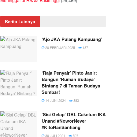
Meninggal di RSAM Bukittinggi
(29,469)
Berita Lainnya
‘Ajo JKA Pulang Kampuang’
20 FEBRUARI 2025
187
‘Raja Penyair’ Pinto Janir:
Bangun ‘Rumah Budaya’
Bintang 7 di Taman Budaya
Sumbar!
14 JUNI 2024
383
‘Sisi Gelap’ DBL Caketum IKA
Unand #NoworNever
#KitoNanSantiang
30 JULI 2021
507