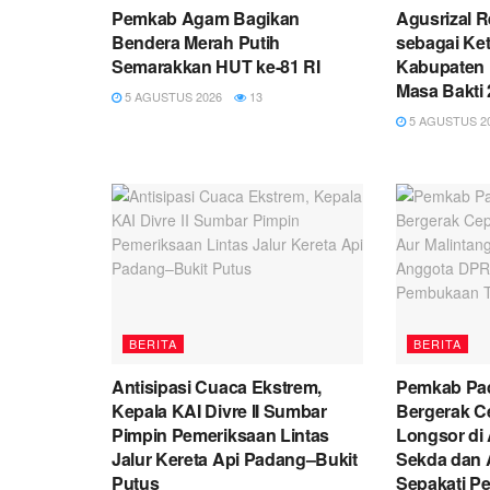
Pemkab Agam Bagikan
Agusrizal 
Bendera Merah Putih
sebagai Ke
Semarakkan HUT ke-81 RI
Kabupaten 
Masa Bakti
5 AGUSTUS 2026
13
5 AGUSTUS 2
BERITA
BERITA
Antisipasi Cuaca Ekstrem,
Pemkab Pa
Kepala KAI Divre II Sumbar
Bergerak C
Pimpin Pemeriksaan Lintas
Longsor di 
Jalur Kereta Api Padang–Bukit
Sekda dan 
Putus
Sepakati P