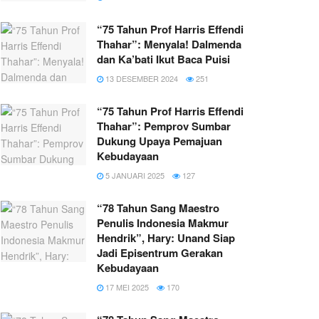
“75 Tahun Prof Harris Effendi
Thahar”: Menyala! Dalmenda
dan Ka’bati Ikut Baca Puisi
13 DESEMBER 2024
251
“75 Tahun Prof Harris Effendi
Thahar”: Pemprov Sumbar
Dukung Upaya Pemajuan
Kebudayaan
5 JANUARI 2025
127
“78 Tahun Sang Maestro
Penulis Indonesia Makmur
Hendrik”, Hary: Unand Siap
Jadi Episentrum Gerakan
Kebudayaan
17 MEI 2025
170