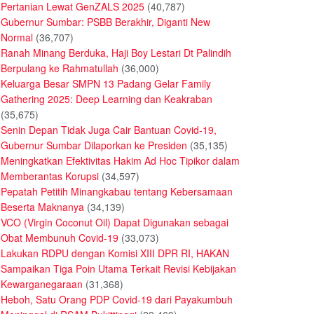
Pertanian Lewat GenZALS 2025
(40,787)
Gubernur Sumbar: PSBB Berakhir, Diganti New
Normal
(36,707)
Ranah Minang Berduka, Haji Boy Lestari Dt Palindih
Berpulang ke Rahmatullah
(36,000)
Keluarga Besar SMPN 13 Padang Gelar Family
Gathering 2025: Deep Learning dan Keakraban
(35,675)
Senin Depan Tidak Juga Cair Bantuan Covid-19,
Gubernur Sumbar Dilaporkan ke Presiden
(35,135)
Meningkatkan Efektivitas Hakim Ad Hoc Tipikor dalam
Memberantas Korupsi
(34,597)
Pepatah Petitih Minangkabau tentang Kebersamaan
Beserta Maknanya
(34,139)
VCO (Virgin Coconut Oil) Dapat Digunakan sebagai
Obat Membunuh Covid-19
(33,073)
Lakukan RDPU dengan Komisi XIII DPR RI, HAKAN
Sampaikan Tiga Poin Utama Terkait Revisi Kebijakan
Kewarganegaraan
(31,368)
Heboh, Satu Orang PDP Covid-19 dari Payakumbuh