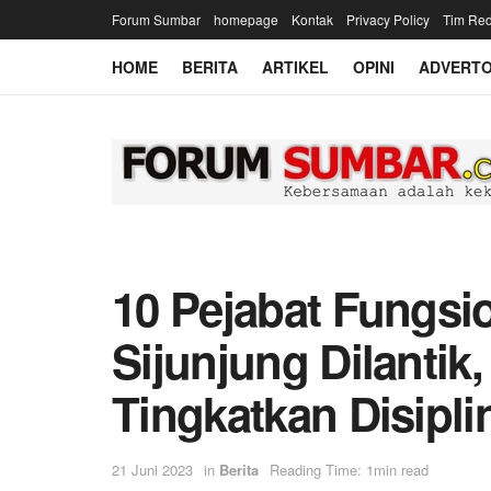
Forum Sumbar
homepage
Kontak
Privacy Policy
Tim Red
HOME
BERITA
ARTIKEL
OPINI
ADVERTO
10 Pejabat Fungsi
Sijunjung Dilantik
Tingkatkan Disipli
21 Juni 2023
in
Berita
Reading Time: 1min read