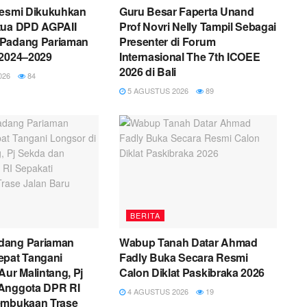
Resmi Dikukuhkan
Guru Besar Faperta Unand
tua DPD AGPAII
Prof Novri Nelly Tampil Sebagai
Padang Pariaman
Presenter di Forum
 2024–2029
Internasional The 7th ICOEE
2026 di Bali
026
84
5 AGUSTUS 2026
89
BERITA
dang Pariaman
Wabup Tanah Datar Ahmad
epat Tangani
Fadly Buka Secara Resmi
Aur Malintang, Pj
Calon Diklat Paskibraka 2026
Anggota DPR RI
4 AGUSTUS 2026
19
embukaan Trase