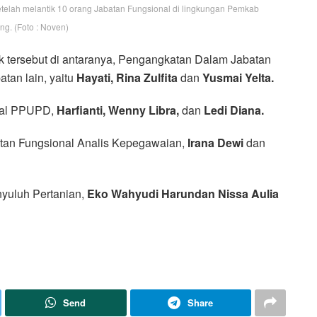
etelah melantik 10 orang Jabatan Fungsional di lingkungan Pemkab
ng. (Foto : Noven)
ik tersebut di antaranya, Pengangkatan Dalam Jabatan
tan lain, yaitu
Hayati, Rina Zulfita
dan
Yusmai Yelta.
nal PPUPD,
Harfianti, Wenny Libra,
dan
Ledi Diana.
tan Fungsional Analis Kepegawaian,
Irana Dewi
dan
yuluh Pertanian,
Eko Wahyudi Harundan Nissa Aulia
Send
Share