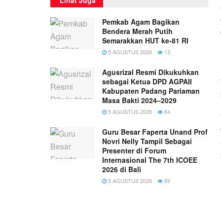
Pemkab Agam Bagikan
Bendera Merah Putih
Semarakkan HUT ke-81 RI
5 AGUSTUS 2026
13
Agusrizal Resmi Dikukuhkan
sebagai Ketua DPD AGPAII
Kabupaten Padang Pariaman
Masa Bakti 2024–2029
5 AGUSTUS 2026
84
Guru Besar Faperta Unand Prof
Novri Nelly Tampil Sebagai
Presenter di Forum
Internasional The 7th ICOEE
2026 di Bali
5 AGUSTUS 2026
89