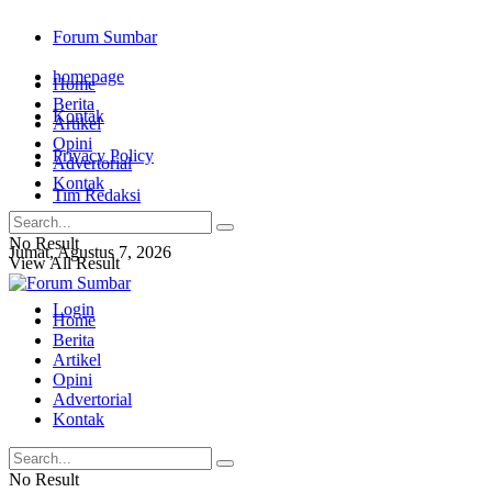
Forum Sumbar
homepage
Home
Berita
Kontak
Artikel
Opini
Privacy Policy
Advertorial
Kontak
Tim Redaksi
No Result
Jumat, Agustus 7, 2026
View All Result
Login
Home
Berita
Artikel
Opini
Advertorial
Kontak
No Result