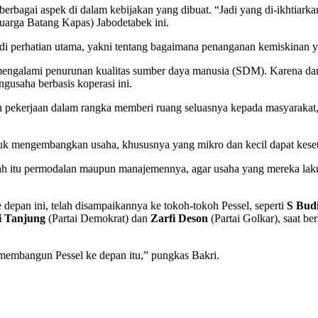
berbagai aspek di dalam kebijakan yang dibuat. “Jadi yang di-ikhtiarka
arga Batang Kapas) Jabodetabek ini.
jadi perhatian utama, yakni tentang bagaimana penanganan kemiskinan y
sa mengalami penurunan kualitas sumber daya manusia (SDM). Karena da
ngusaha berbasis koperasi ini.
an pekerjaan dalam rangka memberi ruang seluasnya kepada masyaraka
tuk mengembangkan usaha, khususnya yang mikro dan kecil dapat kese
kah itu permodalan maupun manajemennya, agar usaha yang mereka l
pan ini, telah disampaikannya ke tokoh-tokoh Pessel, seperti
S Bud
i Tanjung
(Partai Demokrat) dan
Zarfi Deson
(Partai Golkar), saat b
 membangun Pessel ke depan itu,” pungkas Bakri.