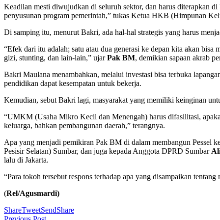
Keadilan mesti diwujudkan di seluruh sektor, dan harus diterapkan di 
penyusunan program pemerintah,” tukas Ketua HKB (Himpunan Kelu
Di samping itu, menurut Bakri, ada hal-hal strategis yang harus men
“Efek dari itu adalah; satu atau dua generasi ke depan kita akan bi
gizi, stunting, dan lain-lain,” ujar
Pak BM
, demikian sapaan akrab pe
Bakri Maulana menambahkan, melalui investasi bisa terbuka lapang
pendidikan dapat kesempatan untuk bekerja.
Kemudian, sebut Bakri lagi, masyarakat yang memiliki keinginan un
“UMKM (Usaha Mikro Kecil dan Menengah) harus difasilitasi, apa
keluarga, bahkan pembangunan daerah,” terangnya.
Apa yang menjadi pemikiran Pak BM di dalam membangun Pessel ke de
Pesisir Selatan) Sumbar, dan juga kepada Anggota DPRD Sumbar
Al
lalu di Jakarta.
“Para tokoh tersebut respons terhadap apa yang disampaikan tentang
(
Rel/Agusmardi)
Share
Tweet
Send
Share
Previous Post