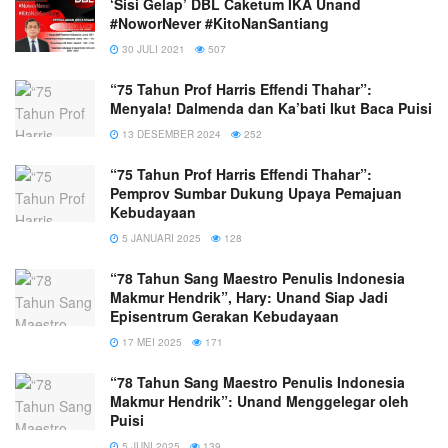
‘Sisi Gelap’ DBL Caketum IKA Unand
#NoworNever #KitoNanSantiang
30 JULI 2021
507
“75 Tahun Prof Harris Effendi Thahar”:
Menyala! Dalmenda dan Ka’bati Ikut Baca Puisi
13 DESEMBER 2024
252
“75 Tahun Prof Harris Effendi Thahar”:
Pemprov Sumbar Dukung Upaya Pemajuan
Kebudayaan
5 JANUARI 2025
128
“78 Tahun Sang Maestro Penulis Indonesia
Makmur Hendrik”, Hary: Unand Siap Jadi
Episentrum Gerakan Kebudayaan
17 MEI 2025
171
“78 Tahun Sang Maestro Penulis Indonesia
Makmur Hendrik”: Unand Menggelegar oleh
Puisi
5 JUNI 2025
139