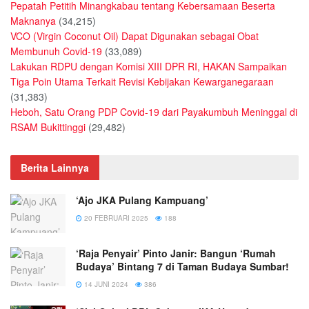
Pepatah Petitih Minangkabau tentang Kebersamaan Beserta
Maknanya
(34,215)
VCO (Virgin Coconut Oil) Dapat Digunakan sebagai Obat
Membunuh Covid-19
(33,089)
Lakukan RDPU dengan Komisi XIII DPR RI, HAKAN Sampaikan
Tiga Poin Utama Terkait Revisi Kebijakan Kewarganegaraan
(31,383)
Heboh, Satu Orang PDP Covid-19 dari Payakumbuh Meninggal di
RSAM Bukittinggi
(29,482)
Berita Lainnya
‘Ajo JKA Pulang Kampuang’
20 FEBRUARI 2025
188
‘Raja Penyair’ Pinto Janir: Bangun ‘Rumah
Budaya’ Bintang 7 di Taman Budaya Sumbar!
14 JUNI 2024
386