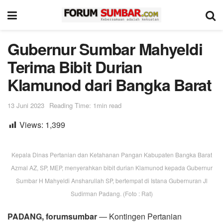
Gubernur Sumbar Mahyeldi
Terima Bibit Durian
Klamunod dari Bangka Barat
13 Juni 2023
Reading Time: 1min read
Views:
1,399
Kepala Dinas Pertanian dan Ketahanan Pangan Kabupaten Bangka Barat
Azmal AZ, SP, MEP, menyerahkan bibit durian Klamunod kepada Gubernur
Sumbar H Mahyeldi Ansharullah SP, bertempat di Istana Gubernuran Jl
Sudirman Padang. (Foto : Rat)
PADANG, forumsumbar
— Kontingen Pertanian