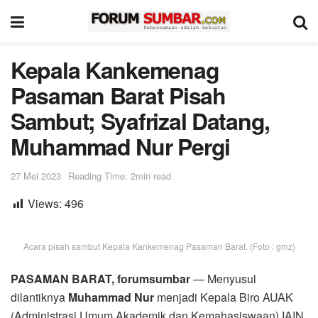
Kepala Kankemenag
Pasaman Barat Pisah
Sambut; Syafrizal Datang,
Muhammad Nur Pergi
27 Mei 2023
Reading Time: 2min read
Views:
496
Acara pisah sambut Kepala Kankemenag Pasaman Barat. (Foto : gmz)
PASAMAN BARAT, forumsumbar
— Menyusul
dilantiknya
Muhammad Nur
menjadi Kepala Biro AUAK
(Administrasi Umum Akademik dan Kemahasiswaan) IAIN