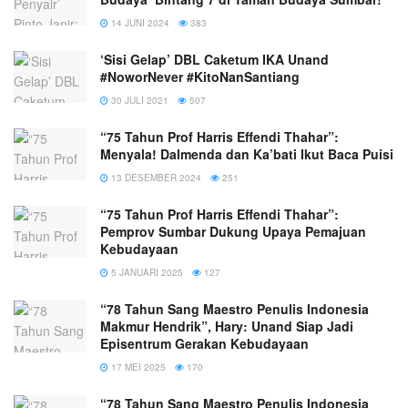
14 JUNI 2024
383
‘Sisi Gelap’ DBL Caketum IKA Unand
#NoworNever #KitoNanSantiang
30 JULI 2021
507
“75 Tahun Prof Harris Effendi Thahar”:
Menyala! Dalmenda dan Ka’bati Ikut Baca Puisi
13 DESEMBER 2024
251
“75 Tahun Prof Harris Effendi Thahar”:
Pemprov Sumbar Dukung Upaya Pemajuan
Kebudayaan
5 JANUARI 2025
127
“78 Tahun Sang Maestro Penulis Indonesia
Makmur Hendrik”, Hary: Unand Siap Jadi
Episentrum Gerakan Kebudayaan
17 MEI 2025
170
“78 Tahun Sang Maestro Penulis Indonesia