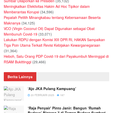
Sumbar Dilaporkan ke Presiden
(35,132)
Meningkatkan Efektivitas Hakim Ad Hoc Tipikor dalam
Memberantas Korupsi
(34,596)
Pepatah Petitih Minangkabau tentang Kebersamaan Beserta
Maknanya
(34,125)
VCO (Virgin Coconut Oil) Dapat Digunakan sebagai Obat
Membunuh Covid-19
(33,071)
Lakukan RDPU dengan Komisi XIII DPR RI, HAKAN Sampaikan
Tiga Poin Utama Terkait Revisi Kebijakan Kewarganegaraan
(31,364)
Heboh, Satu Orang PDP Covid-19 dari Payakumbuh Meninggal di
RSAM Bukittinggi
(29,466)
Berita Lainnya
‘Ajo JKA Pulang Kampuang’
20 FEBRUARI 2025
187
‘Raja Penyair’ Pinto Janir: Bangun ‘Rumah
Budaya’ Bintang 7 di Taman Budaya Sumbar!