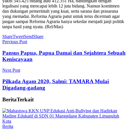
yakni 545.425 bidang atau 412.351 Ha, bandingkan dengan
legalisasi yang mencapai lebih 12 juta bidang. Namun komitmen
dan dukungan pemerintah yang kuat, serta sarana dan prasarana
yang memadai. Reforma Agraria patut untuk terus dicermati agar
jangan sampai Reforma Agraria hanya sekedar menjadi janji politik
tanpa hasil yang nyata. (Rel/Mas)
Share
Tweet
Send
Share
Previous Post
Pansus Papua, Papua Damai dan Sejahtera Sebuah
Keniscayaan
Next Post
Pilkada Agam 2020, Salmi: TAMARA Mulai
Digadang-gadang
Berita
Terkait
Berita