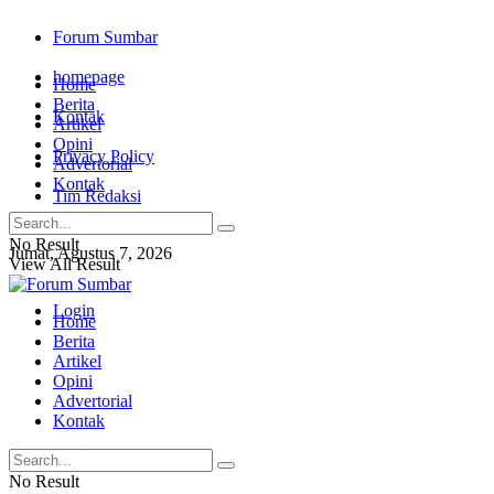
Forum Sumbar
homepage
Home
Berita
Kontak
Artikel
Opini
Privacy Policy
Advertorial
Kontak
Tim Redaksi
No Result
Jumat, Agustus 7, 2026
View All Result
Login
Home
Berita
Artikel
Opini
Advertorial
Kontak
No Result