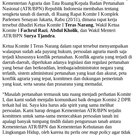
Kementerian Agraria dan Tata Ruang/Kepala Badan Pertanahan
Nasional (ATR/BPN) Republik Indonesia membahas tentang
sengketa tanah di daerah, di Ruang Rapat Komite I Komplek
Parlemen Senayan Jakarta, Rabu (20/11), dimana rapat kerja
tersebut dihadiri Ketua Komite I
Teras Narang
, Wakil Ketua
Komite I
Fachrul Razi
,
Abdul Kholik
, dan Wakil Menteri
ATR/BPN
Surya Tjandra
.
Ketua Komite I Teras Narang dalam rapat tersebut menyampaikan
walaupun sudah ada payung hukum, persoalan agraria masih saja
terjadi khususnya konflik pertanahan. Konflik agraria yang terjadi di
daerah-daerah, diperlukan adanya legislasi dan regulasi pertanahan
yang benar dan berkeadilan, lembaga/administrator negara yang
terlatih, sistem administrasi pertanahan yang kuat dan akurat, peta
konflik agraria yang tepat, komitmen dan dukungan pemerintah
yang kuat, serta sarana dan prasarana yang memadai.
“Masalah pertanahan termasuk tata ruang menjadi perhatian Komite
I, dan kami sudah menjalin komunikasi baik dengan Komisi 2 DPR
terkait hal ini. Saya kira harus ada spirit yang sama melihat
persoalan. Kami harap dengan Kementerian ATR/BPN terjalin
komitmen untuk sama-sama memecahkan persoalan tanah ini
apalagi banyak tumpang tindih dalam pengurusan tanah antara
Kementerian ATR/BPN dan Kementerian Kehutanan dan
Lingkungan Hidup, oleh karena itu perlu
one map policy
agar tidak