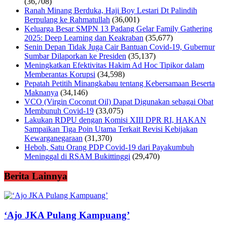
(36,708)
Ranah Minang Berduka, Haji Boy Lestari Dt Palindih
Berpulang ke Rahmatullah
(36,001)
Keluarga Besar SMPN 13 Padang Gelar Family Gathering
2025: Deep Learning dan Keakraban
(35,677)
Senin Depan Tidak Juga Cair Bantuan Covid-19, Gubernur
Sumbar Dilaporkan ke Presiden
(35,137)
Meningkatkan Efektivitas Hakim Ad Hoc Tipikor dalam
Memberantas Korupsi
(34,598)
Pepatah Petitih Minangkabau tentang Kebersamaan Beserta
Maknanya
(34,146)
VCO (Virgin Coconut Oil) Dapat Digunakan sebagai Obat
Membunuh Covid-19
(33,075)
Lakukan RDPU dengan Komisi XIII DPR RI, HAKAN
Sampaikan Tiga Poin Utama Terkait Revisi Kebijakan
Kewarganegaraan
(31,370)
Heboh, Satu Orang PDP Covid-19 dari Payakumbuh
Meninggal di RSAM Bukittinggi
(29,470)
Berita Lainnya
‘Ajo JKA Pulang Kampuang’