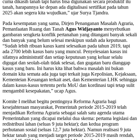
cuma dikasih tanah tapi harus bisa digunakan secara produktif itu
tanah, harapannya ke depan ada digitalisasi sertifikat pada tahun
2025 akan segera kita wujudkan,” ujar Surya Tjandra.
Pada kesempatan yang sama, Dirjen Penanganan Masalah Agraria,
Pemanfaatan Ruang dan Tanah
Agus Widjayanto
menyebutkan
gambaran sengketa konflik pertanahan yang ditangani banyak sekali
dan banyak yang belum selesai meskipun sudah ada keputusan.
“Sudah lebih ribuan kasus kami selesaikan pada tahun 2019, tapi
ada 2700 lebih kasus baru yang muncul. Penyelesaian kasus ini
sifatnya administratif dan setiap keputusan yang keluar selalu
digugat dan seolah-olah tidak selesai, dan gugatan baru dianggap
kasus yang baru. Ini harus kita lihat bahwa masalah ini bukan
domain kita semata ada juga tapi terkait juga Kepolisian, Kejaksaan,
Kementeian Keuangan terkait aset, dan Kementerian LHK sehingga
dalam kasus-kasus tertentu perlu MoU dan kordinasi tapi tetap sulit
mengambil kesepakatan,” ucap Agus.
Komite I melihat begitu pentingnya Reforma Agraria bagi
kesejahteraan masyarakat, Pemerintah periode 2015-2019 telah
menjadikan Reforma Agraria sebagai salah satu agenda utama
Pemerintahan yang dicapai melalui dua skema: pertama legislasi dan
redistribusi lahan (seluas 9 juta hektar); dan kedua program
perhutanan sosial (seluas 12,7 juta hektar). Namun realisasi 9 juta
hektar tanah yang menjadi target periode 2015-2019 masih rendah,