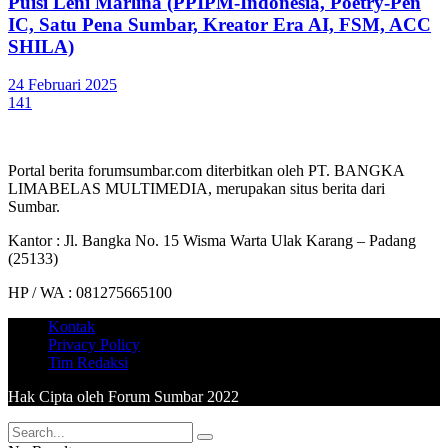
Puisi Leni Marlina (PPIPM-Indonesia, Poetry-Pen
IC, Satu Pena Sumbar, Kreator Era AI, FSM, ACC
SHILA)
24 Februari 2025
141
Portal berita forumsumbar.com diterbitkan oleh PT. BANGKA
LIMABELAS MULTIMEDIA, merupakan situs berita dari
Sumbar.
Kantor : Jl. Bangka No. 15 Wisma Warta Ulak Karang – Padang
(25133)
HP / WA : 081275665100
Kontak
Privacy Policy
Tim Redaksi
Hak Cipta oleh Forum Sumbar 2022