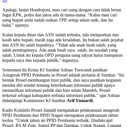
16
Apalagi, lanjut Hendrajoni, mau cari uang dengan cara tidak benar.
Ingat KPK, polisi dan jaksa ada di mana-mana. “Kalau mau cari
uang bupati anda sudah naikan TPP, setiap tahun naik, dan itu
halal,” ujarnya.
Kalau kepala dinas dan ASN sudah terbuka, lalu melaporkan dan
kasih tahu bupati, masih juga ada kesalahan, itu bukan salah pejabat
dan ASN itu salah bupatinya. “Tidak ada anak buah salah, yang
salah pemimpinnya. Ada anak buah saya salah, itu sayalah yang
salah. Untuk itu kepala OPD penguna uang rakyat harus transparan
kepada saya dan kepada publik,” tegasnya.
Sementara itu Ketua KI Sumbar Adrian Tuswandi pastikan
Anugerah PPID Pembantu se-Pessel adalah pertama di Sumbar. “Ini
bentuk Pessel membangun trust publik, dan saya pastikan kegiatan
menilai diri sendiri tentang keterbukaan informasi publik upaya
memasifkan informasi publik dan kini selain Mandeh, Pessel
terkenal sebagai kabupaten terbuka informasi publik,” ujar Adrian
didampingi Komisioner KI Sumbar
Arif Yumardi
.
Kadis Kominfo Pessel Junaidi mengatakan pelaksanaan anugerah
PPID Pembantu dan PPID Nagari merupakan pelaksanaan tahun
kedua. “Untuk tahun ini PPID Pembantu terbaik, Disdukcapil
Pessel, RS M Zein, Satpol PP dan Damkar. Untuk Nagari, Lunang