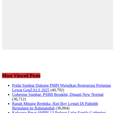
Most Viewed Posts
Polda Sumbar Dukung PMPI Wujudkan Regenerasi Pertanian
Lewat GenZALS 2025
(40,792)
Gubernur Sumbar: PSBB Berakhir, Diganti New Normal
(36,712)
Ranah Minang Berduka, Haji Boy Lestari Dt Palindih
Berpulang ke Rahmatullah
(36,004)
Keluarga Besar SMPN 13 Padang Gelar Family Gathering