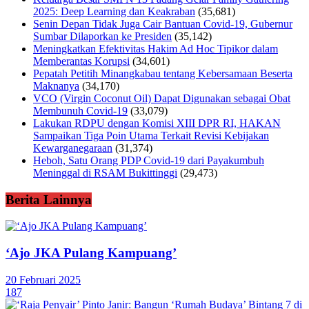
2025: Deep Learning dan Keakraban
(35,681)
Senin Depan Tidak Juga Cair Bantuan Covid-19, Gubernur
Sumbar Dilaporkan ke Presiden
(35,142)
Meningkatkan Efektivitas Hakim Ad Hoc Tipikor dalam
Memberantas Korupsi
(34,601)
Pepatah Petitih Minangkabau tentang Kebersamaan Beserta
Maknanya
(34,170)
VCO (Virgin Coconut Oil) Dapat Digunakan sebagai Obat
Membunuh Covid-19
(33,079)
Lakukan RDPU dengan Komisi XIII DPR RI, HAKAN
Sampaikan Tiga Poin Utama Terkait Revisi Kebijakan
Kewarganegaraan
(31,374)
Heboh, Satu Orang PDP Covid-19 dari Payakumbuh
Meninggal di RSAM Bukittinggi
(29,473)
Berita Lainnya
‘Ajo JKA Pulang Kampuang’
20 Februari 2025
187