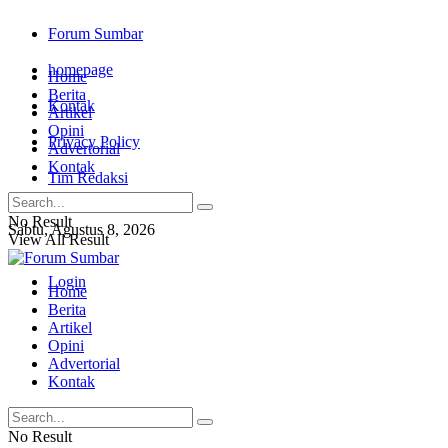
Forum Sumbar
homepage
Home
Berita
Kontak
Artikel
Opini
Privacy Policy
Advertorial
Kontak
Tim Redaksi
No Result
Sabtu, Agustus 8, 2026
View All Result
Login
Home
Berita
Artikel
Opini
Advertorial
Kontak
No Result