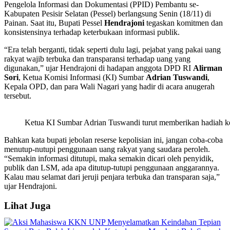
Pengelola Informasi dan Dokumentasi (PPID) Pembantu se-
Kabupaten Pesisir Selatan (Pessel) berlangsung Senin (18/11) di
Painan. Saat itu, Bupati Pessel
Hendrajoni
tegaskan komitmen dan
konsistensinya terhadap keterbukaan informasi publik.
“Era telah berganti, tidak seperti dulu lagi, pejabat yang pakai uang
rakyat wajib terbuka dan transparansi terhadap uang yang
digunakan,” ujar Hendrajoni di hadapan anggota DPD RI
Alirman
Sori
, Ketua Komisi Informasi (KI) Sumbar
Adrian Tuswandi
,
Kepala OPD, dan para Wali Nagari yang hadir di acara anugerah
tersebut.
Ketua KI Sumbar Adrian Tuswandi turut memberikan hadiah ket
Bahkan kata bupati jebolan reserse kepolisian ini, jangan coba-coba
menutup-nutupi penggunaan uang rakyat yang saudara peroleh.
“Semakin informasi ditutupi, maka semakin dicari oleh penyidik,
publik dan LSM, ada apa ditutup-tutupi penggunaan anggarannya.
Kalau mau selamat dari jeruji penjara terbuka dan transparan saja,”
ujar Hendrajoni.
Lihat Juga