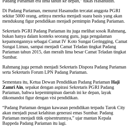
Padang Pariaman era lima tahun ke depan,” tukas Hasanudin.
Di Padang Pariaman, menurut Hasanudin tercatat anggota PGRI
sekitar 5000 orang, artinya mereka menjadi suara basis yang akan
mendukung figur pendidikan menjadi pemimpin Padang Pariaman.
Sekretaris PGRI Padang Pariaman itu juga melihat sosok Rahmang,
bukan hanya dalam konteks seorang guru, juga pengalaman
kepamongannya sebagai Camat IV Koto Sungai Geringging, Camat
Sungai Limau, sampai menjadi Camat Teladan tingkat Padang
Pariaman tahun 2015, dan meraih lima besar Camat Teladan tingkat
Sumbar.
Rahmang juga pernah menjadi Sekretaris Dispora Padang Pariaman
serta Sekretaris Forum LPN Padang Pariaman.
Sementara itu, Ketua Dewan Pendidikan Padang Pariaman
Haji
Zamri Ain
, sepakat dengan aspirasi Sekretaris PGRI Padang
Pariaman, bahwa kepemimpinan daerah ini ke depan, layak
dikomandoi figur dengan visi pendidikan.
“Padang Pariaman dengan kawasan pendidikan terpadu Tarok City
akan menjadi pusat kelahiran generasi emas Sumbar. Padang
Pariaman menjadi titik episentrumnya,” ujar mantan Kepala
Bappeda Padang Pariaman itu lagi.