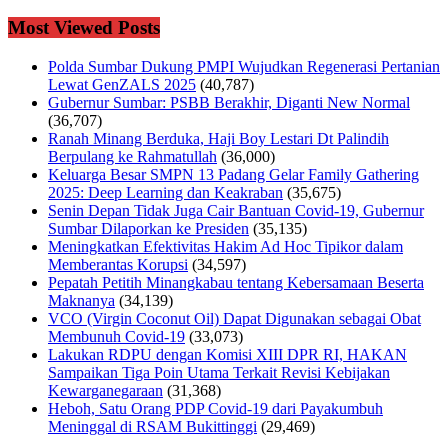
Most Viewed Posts
Polda Sumbar Dukung PMPI Wujudkan Regenerasi Pertanian
Lewat GenZALS 2025
(40,787)
Gubernur Sumbar: PSBB Berakhir, Diganti New Normal
(36,707)
Ranah Minang Berduka, Haji Boy Lestari Dt Palindih
Berpulang ke Rahmatullah
(36,000)
Keluarga Besar SMPN 13 Padang Gelar Family Gathering
2025: Deep Learning dan Keakraban
(35,675)
Senin Depan Tidak Juga Cair Bantuan Covid-19, Gubernur
Sumbar Dilaporkan ke Presiden
(35,135)
Meningkatkan Efektivitas Hakim Ad Hoc Tipikor dalam
Memberantas Korupsi
(34,597)
Pepatah Petitih Minangkabau tentang Kebersamaan Beserta
Maknanya
(34,139)
VCO (Virgin Coconut Oil) Dapat Digunakan sebagai Obat
Membunuh Covid-19
(33,073)
Lakukan RDPU dengan Komisi XIII DPR RI, HAKAN
Sampaikan Tiga Poin Utama Terkait Revisi Kebijakan
Kewarganegaraan
(31,368)
Heboh, Satu Orang PDP Covid-19 dari Payakumbuh
Meninggal di RSAM Bukittinggi
(29,469)