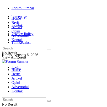
Forum Sumbar
homepage
Home
Berita
Kontak
Artikel
Opini
Privacy Policy
Advertorial
Kontak
Tim Redaksi
No Result
Kamis, Agustus 6, 2026
View All Result
Login
Home
Berita
Artikel
Opini
Advertorial
Kontak
No Result