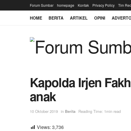
Forum Sumbar
homepage
Kontak
Privacy Policy
Tim Red
HOME
BERITA
ARTIKEL
OPINI
ADVERTO
Kapolda Irjen Fakh
anak
10 Oktober 2019
in
Berita
Reading Time: 1min read
Views:
3,736