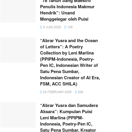
“78 Tahun Sang Maestro
Penulis Indonesia Makmur
Hendrik”: Unand
Menggelegar oleh Puisi
5 JUNI 2025
139
“Abrar Yusra and the Ocean
of Letters”: A Poetry
Collection by Leni Marlina
(PPIPM-Indonesia, Poetry-
Pen IC, Indonesian Writer of
Satu Pena Sumbar,
Indonesian Creator of AI Era,
FSM, ACC SHILA)
24 FEBRUARI 2025
208
“Abrar Yusra dan Samudera
Aksara”: Kumpulan Puisi
Leni Marlina (PPIPM-
Indonesia, Poetry-Pen IC,
Satu Pena Sumbar, Kreator