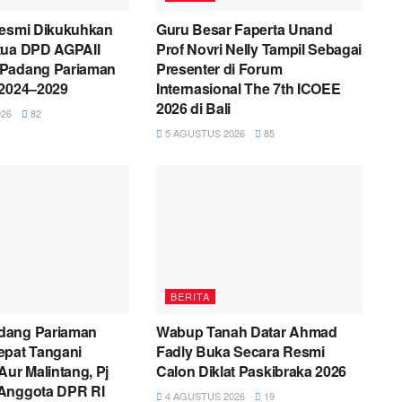
Resmi Dikukuhkan
Guru Besar Faperta Unand
tua DPD AGPAII
Prof Novri Nelly Tampil Sebagai
Padang Pariaman
Presenter di Forum
 2024–2029
Internasional The 7th ICOEE
2026 di Bali
26
82
5 AGUSTUS 2026
85
BERITA
dang Pariaman
Wabup Tanah Datar Ahmad
epat Tangani
Fadly Buka Secara Resmi
Aur Malintang, Pj
Calon Diklat Paskibraka 2026
Anggota DPR RI
4 AGUSTUS 2026
19