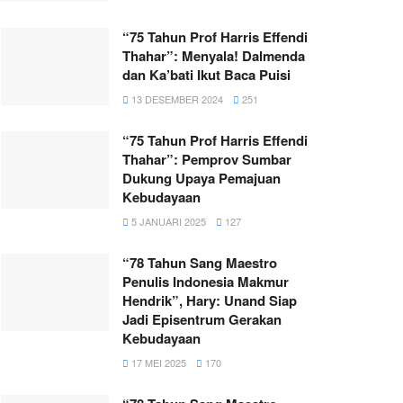
“75 Tahun Prof Harris Effendi
Thahar”: Menyala! Dalmenda
dan Ka’bati Ikut Baca Puisi
13 DESEMBER 2024
251
“75 Tahun Prof Harris Effendi
Thahar”: Pemprov Sumbar
Dukung Upaya Pemajuan
Kebudayaan
5 JANUARI 2025
127
“78 Tahun Sang Maestro
Penulis Indonesia Makmur
Hendrik”, Hary: Unand Siap
Jadi Episentrum Gerakan
Kebudayaan
17 MEI 2025
170