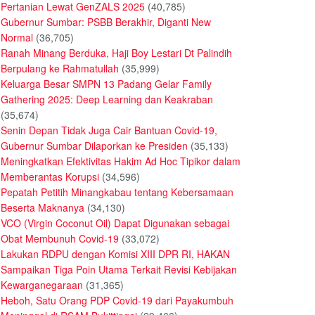
Pertanian Lewat GenZALS 2025
(40,785)
Gubernur Sumbar: PSBB Berakhir, Diganti New
Normal
(36,705)
Ranah Minang Berduka, Haji Boy Lestari Dt Palindih
Berpulang ke Rahmatullah
(35,999)
Keluarga Besar SMPN 13 Padang Gelar Family
Gathering 2025: Deep Learning dan Keakraban
(35,674)
Senin Depan Tidak Juga Cair Bantuan Covid-19,
Gubernur Sumbar Dilaporkan ke Presiden
(35,133)
Meningkatkan Efektivitas Hakim Ad Hoc Tipikor dalam
Memberantas Korupsi
(34,596)
Pepatah Petitih Minangkabau tentang Kebersamaan
Beserta Maknanya
(34,130)
VCO (Virgin Coconut Oil) Dapat Digunakan sebagai
Obat Membunuh Covid-19
(33,072)
Lakukan RDPU dengan Komisi XIII DPR RI, HAKAN
Sampaikan Tiga Poin Utama Terkait Revisi Kebijakan
Kewarganegaraan
(31,365)
Heboh, Satu Orang PDP Covid-19 dari Payakumbuh