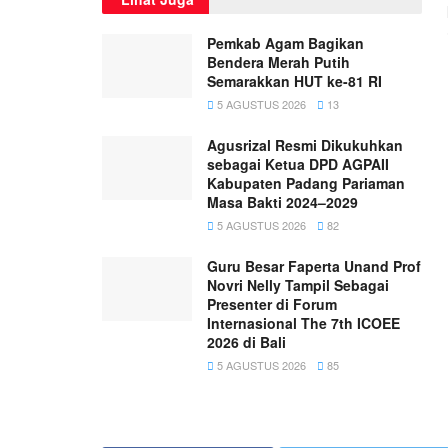
Pemkab Agam Bagikan
Bendera Merah Putih
Semarakkan HUT ke-81 RI
5 AGUSTUS 2026
13
Agusrizal Resmi Dikukuhkan
sebagai Ketua DPD AGPAII
Kabupaten Padang Pariaman
Masa Bakti 2024–2029
5 AGUSTUS 2026
82
Guru Besar Faperta Unand Prof
Novri Nelly Tampil Sebagai
Presenter di Forum
Internasional The 7th ICOEE
2026 di Bali
5 AGUSTUS 2026
85