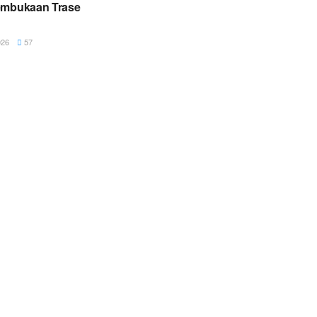
embukaan Trase
26
57