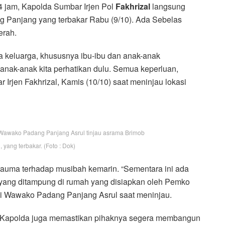
jam, Kapolda Sumbar Irjen Pol
Fakhrizal
langsung
 Panjang yang terbakar Rabu (9/10). Ada Sebelas
erah.
a keluarga, khususnya ibu-ibu dan anak-anak
 anak-anak kita perhatikan dulu. Semua keperluan,
r Irjen Fakhrizal, Kamis (10/10) saat meninjau lokasi
 Wawako Padang Panjang Asrul tinjau asrama Brimob
yang terbakar. (Foto : Dok)
 trauma terhadap musibah kemarin. “Sementara ini ada
 yang ditampung di rumah yang disiapkan oleh Pemko
gi Wawako Padang Panjang Asrul saat meninjau.
Kapolda juga memastikan pihaknya segera membangun