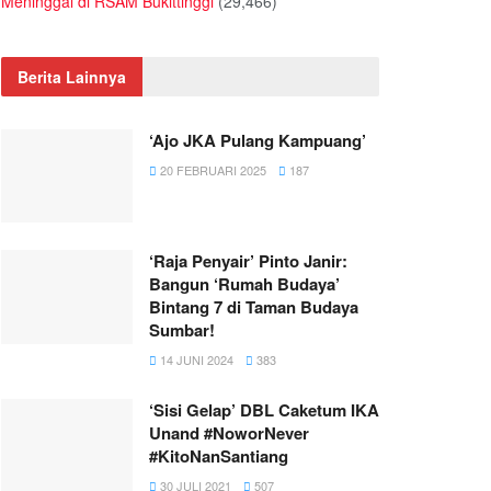
Meninggal di RSAM Bukittinggi
(29,466)
Berita Lainnya
‘Ajo JKA Pulang Kampuang’
20 FEBRUARI 2025
187
‘Raja Penyair’ Pinto Janir:
Bangun ‘Rumah Budaya’
Bintang 7 di Taman Budaya
Sumbar!
14 JUNI 2024
383
‘Sisi Gelap’ DBL Caketum IKA
Unand #NoworNever
#KitoNanSantiang
30 JULI 2021
507