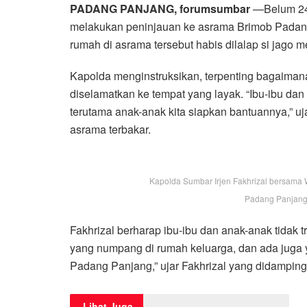
PADANG PANJANG, forumsumbar
—Belum 24 
melakukan peninjauan ke asrama Brimob Padang
rumah di asrama tersebut habis dilalap si jago m
Kapolda menginstruksikan, terpenting bagaiman
diselamatkan ke tempat yang layak. “Ibu-ibu dan
terutama anak-anak kita siapkan bantuannya,” uja
asrama terbakar.
Kapolda Sumbar Irjen Fakhrizal bersama
Padang Panjang, 
Fakhrizal berharap ibu-ibu dan anak-anak tidak
yang numpang di rumah keluarga, dan ada juga
Padang Panjang,” ujar Fakhrizal yang didampin
Lihat Juga