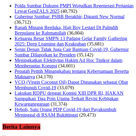
Polda Sumbar Dukung PMPI Wujudkan Regenerasi Pertanian
Lewat GenZALS 2025
(40,792)
Gubernur Sumbar: PSBB Berakhir, Diganti New Normal
(36,712)
Ranah Minang Berduka, Haji Boy Lestari Dt Palindih
Berpulang ke Rahmatullah
(36,004)
Keluarga Besar SMPN 13 Padang Gelar Family Gathering
2025: Deep Learning dan Keakraban
(35,681)
Senin Depan Tidak Juga Cair Bantuan Covid-19, Gubernur
Sumbar Dilaporkan ke Presiden
(35,142)
Meningkatkan Efektivitas Hakim Ad Hoc Tipikor dalam
Memberantas Korupsi
(34,601)
Pepatah Petitih Minangkabau tentang Kebersamaan Beserta
Maknanya
(34,170)
VCO (Virgin Coconut Oil) Dapat Digunakan sebagai Obat
Membunuh Covid-19
(33,079)
Lakukan RDPU dengan Komisi XIII DPR RI, HAKAN
Sampaikan Tiga Poin Utama Terkait Revisi Kebijakan
Kewarganegaraan
(31,374)
Heboh, Satu Orang PDP Covid-19 dari Payakumbuh
Meninggal di RSAM Bukittinggi
(29,473)
Berita Lainnya