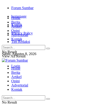
Forum Sumbar
homepage
Home
Berita
Kontak
Artikel
Opini
Privacy Policy
Advertorial
Kontak
Tim Redaksi
No Result
Sabtu, Agustus 8, 2026
View All Result
Login
Home
Berita
Artikel
Opini
Advertorial
Kontak
No Result