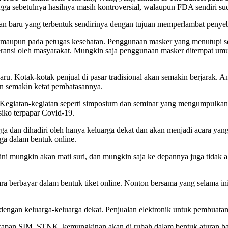
ngga sebetulnya hasilnya masih kontroversial, walaupun FDA sendiri s
ran baru yang terbentuk sendirinya dengan tujuan memperlambat penyeb
 maupun pada petugas kesehatan. Penggunaan masker yang menutupi se
leransi oleh masyarakat. Mungkin saja penggunaan masker ditempat um
aru. Kotak-kotak penjual di pasar tradisional akan semakin berjarak.
an semakin ketat pembatasannya.
. Kegiatan-kegiatan seperti simposium dan seminar yang mengumpulkan
siko terpapar Covid-19.
a dan dihadiri oleh hanya keluarga dekat dan akan menjadi acara yang
ga dalam bentuk online.
ini mungkin akan mati suri, dan mungkin saja ke depannya juga tidak
ra berbayar dalam bentuk tiket online. Nonton bersama yang selama ini 
engan keluarga-keluarga dekat. Penjualan elektronik untuk pembuatan
ngkapan SIM, STNK, kemungkinan akan di rubah dalam bentuk aturan ba