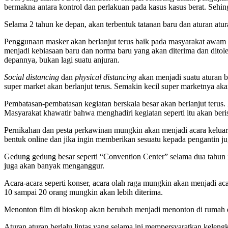
bermakna antara kontrol dan perlakuan pada kasus kasus berat. Sehi
Selama 2 tahun ke depan, akan terbentuk tatanan baru dan aturan atu
Penggunaan masker akan berlanjut terus baik pada masyarakat awam
menjadi kebiasaan baru dan norma baru yang akan diterima dan dito
depannya, bukan lagi suatu anjuran.
Social distancing
dan
physical distancing
akan menjadi suatu aturan b
super market akan berlanjut terus. Semakin kecil super marketnya ak
Pembatasan-pembatasan kegiatan berskala besar akan berlanjut terus
Masyarakat khawatir bahwa menghadiri kegiatan seperti itu akan beri
Pernikahan dan pesta perkawinan mungkin akan menjadi acara keluarg
bentuk online dan jika ingin memberikan sesuatu kepada pengantin ju
Gedung gedung besar seperti “Convention Center” selama dua tahun 
juga akan banyak menganggur.
Acara-acara seperti konser, acara olah raga mungkin akan menjadi aca
10 sampai 20 orang mungkin akan lebih diterima.
Menonton film di bioskop akan berubah menjadi menonton di rumah d
Aturan aturan berlalu lintas yang selama ini mempersyaratkan kele