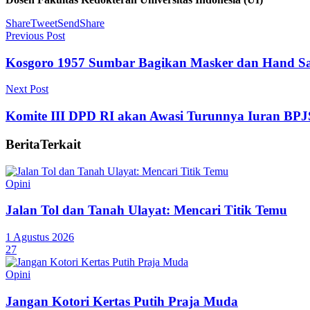
Share
Tweet
Send
Share
Previous Post
Kosgoro 1957 Sumbar Bagikan Masker dan Hand Sani
Next Post
Komite III DPD RI akan Awasi Turunnya Iuran BPJ
Berita
Terkait
Opini
Jalan Tol dan Tanah Ulayat: Mencari Titik Temu
1 Agustus 2026
27
Opini
Jangan Kotori Kertas Putih Praja Muda