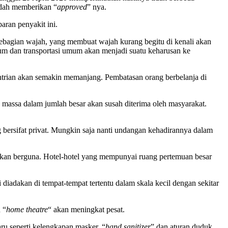
udah memberikan “
approved
” nya.
aran penyakit ini.
bagian wajah, yang membuat wajah kurang begitu di kenali akan
um dan transportasi umum akan menjadi suatu keharusan ke
 Antrian akan semakin memanjang. Pembatasan orang berbelanja di
 massa dalam jumlah besar akan susah diterima oleh masyarakat.
 bersifat privat. Mungkin saja nanti undangan kehadirannya dalam
 akan berguna. Hotel-hotel yang mempunyai ruang pertemuan besar
diadakan di tempat-tempat tertentu dalam skala kecil dengan sekitar
 “
home theatre
“ akan meningkat pesat.
ru seperti kelengkapan masker, “
hand sanitizer
” dan aturan duduk