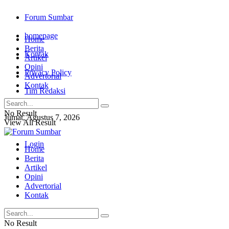
Forum Sumbar
homepage
Home
Berita
Kontak
Artikel
Opini
Privacy Policy
Advertorial
Kontak
Tim Redaksi
No Result
Jumat, Agustus 7, 2026
View All Result
Login
Home
Berita
Artikel
Opini
Advertorial
Kontak
No Result