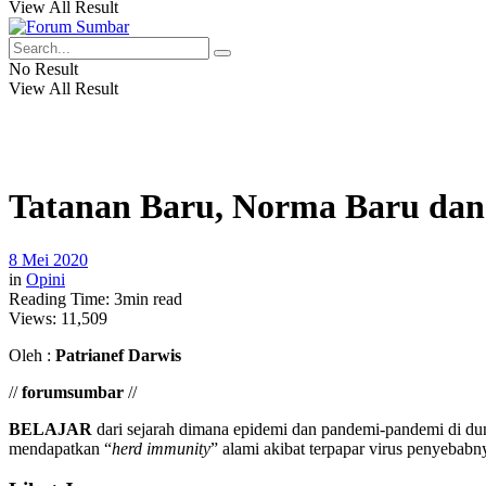
View All Result
No Result
View All Result
Tatanan Baru, Norma Baru dan
8 Mei 2020
in
Opini
Reading Time: 3min read
Views:
11,509
Oleh :
Patrianef Darwis
//
forumsumbar
//
BELAJAR
dari sejarah dimana epidemi dan pandemi-pandemi di duni
mendapatkan “
herd immunity
” alami akibat terpapar virus penyebab