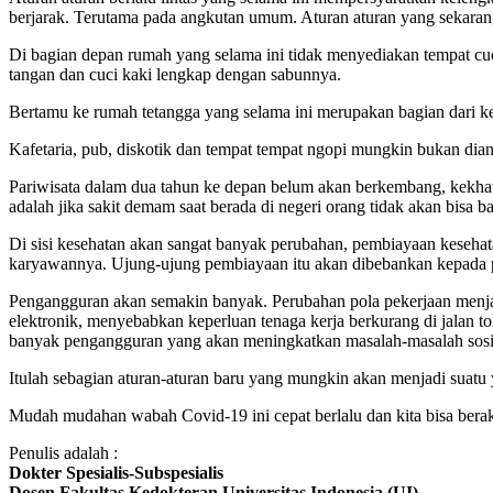
berjarak. Terutama pada angkutan umum. Aturan aturan yang sekaran
Di bagian depan rumah yang selama ini tidak menyediakan tempat c
tangan dan cuci kaki lengkap dengan sabunnya.
Bertamu ke rumah tetangga yang selama ini merupakan bagian dari ke
Kafetaria, pub, diskotik dan tempat tempat ngopi mungkin bukan dian
Pariwisata dalam dua tahun ke depan belum akan berkembang, kekhawa
adalah jika sakit demam saat berada di negeri orang tidak akan bisa bal
Di sisi kesehatan akan sangat banyak perubahan, pembiayaan kesehat
karyawannya. Ujung-ujung pembiayaan itu akan dibebankan kepada pe
Pengangguran akan semakin banyak. Perubahan pola pekerjaan menjadi
elektronik, menyebabkan keperluan tenaga kerja berkurang di jalan to
banyak pengangguran yang akan meningkatkan masalah-masalah sosia
Itulah sebagian aturan-aturan baru yang mungkin akan menjadi suatu
Mudah mudahan wabah Covid-19 ini cepat berlalu dan kita bisa berakti
Penulis adalah :
Dokter Spesialis-Subspesialis
Dosen Fakultas Kedokteran Universitas Indonesia (UI)