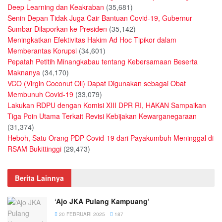
Deep Learning dan Keakraban
(35,681)
Senin Depan Tidak Juga Cair Bantuan Covid-19, Gubernur
Sumbar Dilaporkan ke Presiden
(35,142)
Meningkatkan Efektivitas Hakim Ad Hoc Tipikor dalam
Memberantas Korupsi
(34,601)
Pepatah Petitih Minangkabau tentang Kebersamaan Beserta
Maknanya
(34,170)
VCO (Virgin Coconut Oil) Dapat Digunakan sebagai Obat
Membunuh Covid-19
(33,079)
Lakukan RDPU dengan Komisi XIII DPR RI, HAKAN Sampaikan
Tiga Poin Utama Terkait Revisi Kebijakan Kewarganegaraan
(31,374)
Heboh, Satu Orang PDP Covid-19 dari Payakumbuh Meninggal di
RSAM Bukittinggi
(29,473)
Berita Lainnya
‘Ajo JKA Pulang Kampuang’
20 FEBRUARI 2025
187