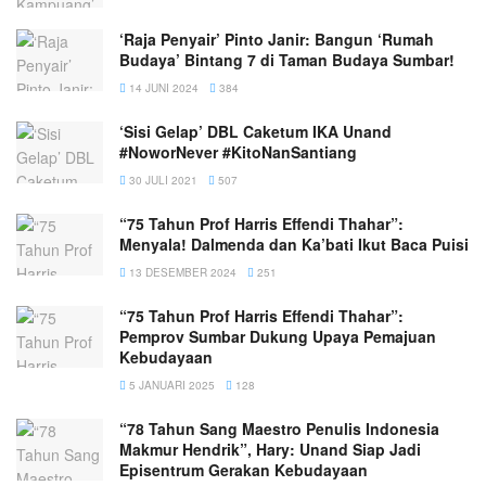
‘Raja Penyair’ Pinto Janir: Bangun ‘Rumah
Budaya’ Bintang 7 di Taman Budaya Sumbar!
14 JUNI 2024
384
‘Sisi Gelap’ DBL Caketum IKA Unand
#NoworNever #KitoNanSantiang
30 JULI 2021
507
“75 Tahun Prof Harris Effendi Thahar”:
Menyala! Dalmenda dan Ka’bati Ikut Baca Puisi
13 DESEMBER 2024
251
“75 Tahun Prof Harris Effendi Thahar”:
Pemprov Sumbar Dukung Upaya Pemajuan
Kebudayaan
5 JANUARI 2025
128
“78 Tahun Sang Maestro Penulis Indonesia
Makmur Hendrik”, Hary: Unand Siap Jadi
Episentrum Gerakan Kebudayaan