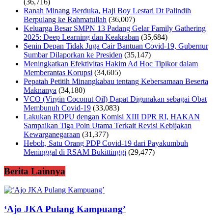
(36,716)
Ranah Minang Berduka, Haji Boy Lestari Dt Palindih
Berpulang ke Rahmatullah
(36,007)
Keluarga Besar SMPN 13 Padang Gelar Family Gathering
2025: Deep Learning dan Keakraban
(35,684)
Senin Depan Tidak Juga Cair Bantuan Covid-19, Gubernur
Sumbar Dilaporkan ke Presiden
(35,147)
Meningkatkan Efektivitas Hakim Ad Hoc Tipikor dalam
Memberantas Korupsi
(34,605)
Pepatah Petitih Minangkabau tentang Kebersamaan Beserta
Maknanya
(34,180)
VCO (Virgin Coconut Oil) Dapat Digunakan sebagai Obat
Membunuh Covid-19
(33,083)
Lakukan RDPU dengan Komisi XIII DPR RI, HAKAN
Sampaikan Tiga Poin Utama Terkait Revisi Kebijakan
Kewarganegaraan
(31,377)
Heboh, Satu Orang PDP Covid-19 dari Payakumbuh
Meninggal di RSAM Bukittinggi
(29,477)
Berita Lainnya
‘Ajo JKA Pulang Kampuang’