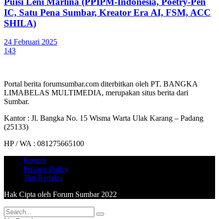
Puisi Leni Marlina (PPIPM-Indonesia, Poetry-Pen
IC, Satu Pena Sumbar, Kreator Era AI, FSM, ACC
SHILA)
24 Februari 2025
143
Portal berita forumsumbar.com diterbitkan oleh PT. BANGKA
LIMABELAS MULTIMEDIA, merupakan situs berita dari
Sumbar.
Kantor : Jl. Bangka No. 15 Wisma Warta Ulak Karang – Padang
(25133)
HP / WA : 081275665100
Kontak
Privacy Policy
Tim Redaksi
Hak Cipta oleh Forum Sumbar 2022