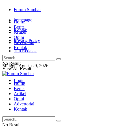
Forum Sumbar
homepage
Home
Berita
Kontak
Artikel
Opini
Privacy Policy
Advertorial
Kontak
Tim Redaksi
No Result
Minggu, Agustus 9, 2026
View All Result
Login
Home
Berita
Artikel
Opini
Advertorial
Kontak
No Result