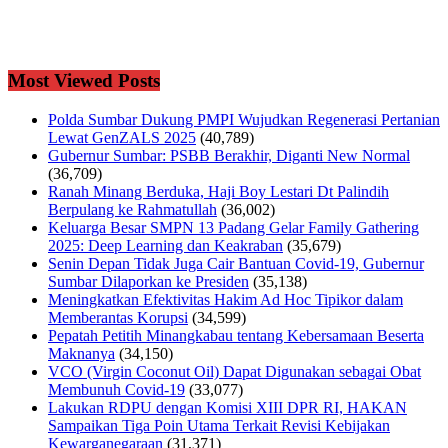
Most Viewed Posts
Polda Sumbar Dukung PMPI Wujudkan Regenerasi Pertanian
Lewat GenZALS 2025
(40,789)
Gubernur Sumbar: PSBB Berakhir, Diganti New Normal
(36,709)
Ranah Minang Berduka, Haji Boy Lestari Dt Palindih
Berpulang ke Rahmatullah
(36,002)
Keluarga Besar SMPN 13 Padang Gelar Family Gathering
2025: Deep Learning dan Keakraban
(35,679)
Senin Depan Tidak Juga Cair Bantuan Covid-19, Gubernur
Sumbar Dilaporkan ke Presiden
(35,138)
Meningkatkan Efektivitas Hakim Ad Hoc Tipikor dalam
Memberantas Korupsi
(34,599)
Pepatah Petitih Minangkabau tentang Kebersamaan Beserta
Maknanya
(34,150)
VCO (Virgin Coconut Oil) Dapat Digunakan sebagai Obat
Membunuh Covid-19
(33,077)
Lakukan RDPU dengan Komisi XIII DPR RI, HAKAN
Sampaikan Tiga Poin Utama Terkait Revisi Kebijakan
Kewarganegaraan
(31,371)