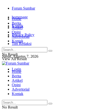
Forum Sumbar
homepage
Home
Berita
Kontak
Artikel
Opini
Privacy Policy
Advertorial
Kontak
Tim Redaksi
No Result
Jumat, Agustus 7, 2026
View All Result
Login
Home
Berita
Artikel
Opini
Advertorial
Kontak
No Result