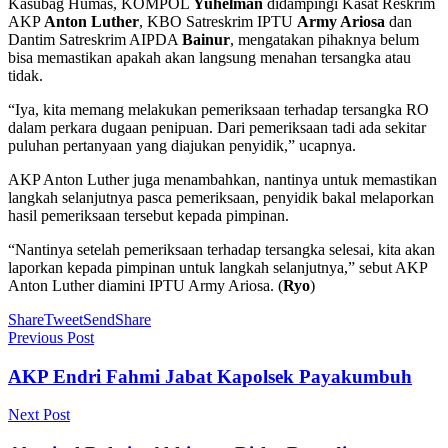
Kasubag Humas, KOMPOL
Yuhelman
didampingi Kasat Reskrim
AKP
Anton Luther
, KBO Satreskrim IPTU
Army Ariosa
dan
Dantim Satreskrim AIPDA
Bainur
, mengatakan pihaknya belum
bisa memastikan apakah akan langsung menahan tersangka atau
tidak.
“Iya, kita memang melakukan pemeriksaan terhadap tersangka RO
dalam perkara dugaan penipuan. Dari pemeriksaan tadi ada sekitar
puluhan pertanyaan yang diajukan penyidik,” ucapnya.
AKP Anton Luther juga menambahkan, nantinya untuk memastikan
langkah selanjutnya pasca pemeriksaan, penyidik bakal melaporkan
hasil pemeriksaan tersebut kepada pimpinan.
“Nantinya setelah pemeriksaan terhadap tersangka selesai, kita akan
laporkan kepada pimpinan untuk langkah selanjutnya,” sebut AKP
Anton Luther diamini IPTU Army Ariosa. (
Ryo
)
Share
Tweet
Send
Share
Previous Post
AKP Endri Fahmi Jabat Kapolsek Payakumbuh
Next Post