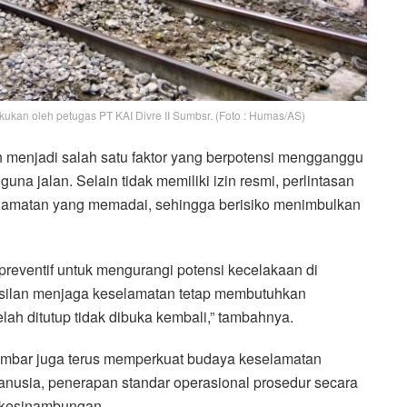
kukan oleh petugas PT KAI Divre II Sumbsr. (Foto : Humas/AS)
h menjadi salah satu faktor yang berpotensi mengganggu
na jalan. Selain tidak memiliki izin resmi, perlintasan
selamatan yang memadai, sehingga berisiko menimbulkan
preventif untuk mengurangi potensi kecelakaan di
asilan menjaga keselamatan tetap membutuhkan
lah ditutup tidak dibuka kembali,” tambahnya.
I Sumbar juga terus memperkuat budaya keselamatan
nusia, penerapan standar operasional prosedur secara
erkesinambungan.