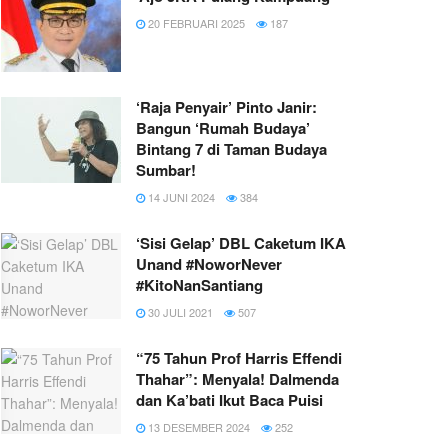
20 FEBRUARI 2025
187
‘Raja Penyair’ Pinto Janir:
Bangun ‘Rumah Budaya’
Bintang 7 di Taman Budaya
Sumbar!
14 JUNI 2024
384
‘Sisi Gelap’ DBL Caketum IKA
Unand #NoworNever
#KitoNanSantiang
30 JULI 2021
507
“75 Tahun Prof Harris Effendi
Thahar”: Menyala! Dalmenda
dan Ka’bati Ikut Baca Puisi
13 DESEMBER 2024
252