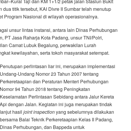
bar–Kurai Taji dan KM 1+1/2 petak jalan Stasiun Bukit
ua titik tersebut, KAI Divre II Sumbar telah menutup
rget Program Nasional di wilayah operasionalnya.
gai unsur lintas instansi, antara lain Dinas Perhubungan
 PT Jasa Raharja Kota Padang, unsur TNI/Polri,
kilan Camat Lubuk Begalung, perwakilan Lurah
gkat kewilayahan, serta tokoh masyarakat setempat.
Penutupan perlintasan liar ini, merupakan implementasi
Undang-Undang Nomor 23 Tahun 2007 tentang
Perkeretaapian dan Peraturan Menteri Perhubungan
Nomor 94 Tahun 2018 tentang Peningkatan
Keselamatan Perlintasan Sebidang antara Jalur Kereta
Api dengan Jalan. Kegiatan ini juga merupakan tindak
lanjut hasil
joint inspection
yang sebelumnya dilakukan
bersama Balai Teknik Perkeretaapian Kelas II Padang,
Dinas Perhubungan, dan Bappeda untuk