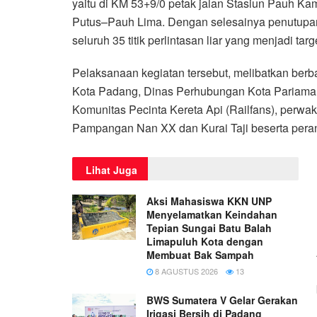
yaitu di KM 53+9/0 petak jalan Stasiun Pauh Kam
Putus–Pauh Lima. Dengan selesainya penutupan d
seluruh 35 titik perlintasan liar yang menjadi ta
Pelaksanaan kegiatan tersebut, melibatkan berba
Kota Padang, Dinas Perhubungan Kota Pariaman,
Komunitas Pecinta Kereta Api (Railfans), perwa
Pampangan Nan XX dan Kurai Taji beserta peran
Lihat Juga
Aksi Mahasiswa KKN UNP
Menyelamatkan Keindahan
Tepian Sungai Batu Balah
Limapuluh Kota dengan
Membuat Bak Sampah
8 AGUSTUS 2026
13
BWS Sumatera V Gelar Gerakan
Irigasi Bersih di Padang