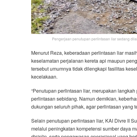
Pengerjaan penutupan perlintasan liar sedang dila
Menurut Reza, keberadaan perlintasan liar masi
keselamatan perjalanan kereta api maupun penggu
tersebut umumnya tidak dilengkapi fasilitas ke
kecelakaan.
“Penutupan perlintasan liar, merupakan langkah 
perlintasan sebidang. Namun demikian, keberh
dukungan seluruh pihak, agar perlintasan yang te
Selain penutupan perlintasan liar, KAI Divre I
melalui peningkatan kompetensi sumber daya ma
disiplin, serta pengawasan operasional yang b