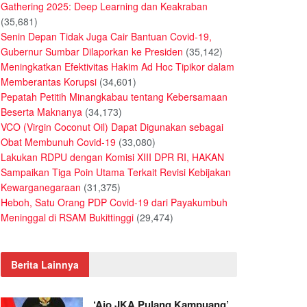
Gathering 2025: Deep Learning dan Keakraban
(35,681)
Senin Depan Tidak Juga Cair Bantuan Covid-19,
Gubernur Sumbar Dilaporkan ke Presiden
(35,142)
Meningkatkan Efektivitas Hakim Ad Hoc Tipikor dalam
Memberantas Korupsi
(34,601)
Pepatah Petitih Minangkabau tentang Kebersamaan
Beserta Maknanya
(34,173)
VCO (Virgin Coconut Oil) Dapat Digunakan sebagai
Obat Membunuh Covid-19
(33,080)
Lakukan RDPU dengan Komisi XIII DPR RI, HAKAN
Sampaikan Tiga Poin Utama Terkait Revisi Kebijakan
Kewarganegaraan
(31,375)
Heboh, Satu Orang PDP Covid-19 dari Payakumbuh
Meninggal di RSAM Bukittinggi
(29,474)
Berita Lainnya
‘Ajo JKA Pulang Kampuang’