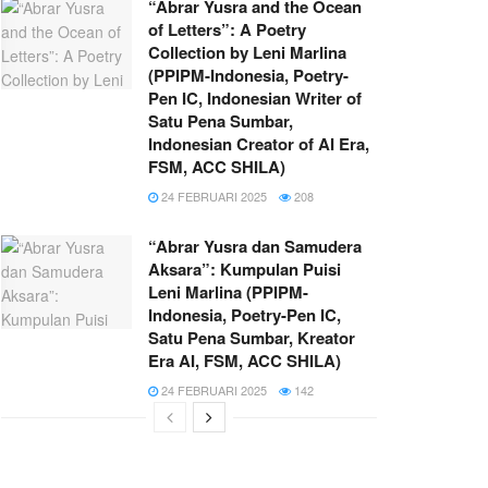
“Abrar Yusra and the Ocean
of Letters”: A Poetry
Collection by Leni Marlina
(PPIPM-Indonesia, Poetry-
Pen IC, Indonesian Writer of
Satu Pena Sumbar,
Indonesian Creator of AI Era,
FSM, ACC SHILA)
24 FEBRUARI 2025
208
“Abrar Yusra dan Samudera
Aksara”: Kumpulan Puisi
Leni Marlina (PPIPM-
Indonesia, Poetry-Pen IC,
Satu Pena Sumbar, Kreator
Era AI, FSM, ACC SHILA)
24 FEBRUARI 2025
142