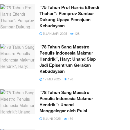
“75 Tahun Prof Harris Effendi
Thahar”: Pemprov Sumbar
Dukung Upaya Pemajuan
Kebudayaan
5 JANUARI 2025
128
“78 Tahun Sang Maestro
Penulis Indonesia Makmur
Hendrik”, Hary: Unand Siap
Jadi Episentrum Gerakan
Kebudayaan
17 MEI 2025
170
“78 Tahun Sang Maestro
Penulis Indonesia Makmur
Hendrik”: Unand
Menggelegar oleh Puisi
5 JUNI 2025
139