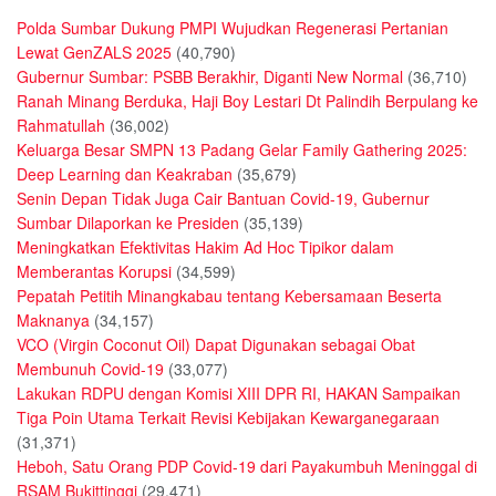
Polda Sumbar Dukung PMPI Wujudkan Regenerasi Pertanian
Lewat GenZALS 2025
(40,790)
Gubernur Sumbar: PSBB Berakhir, Diganti New Normal
(36,710)
Ranah Minang Berduka, Haji Boy Lestari Dt Palindih Berpulang ke
Rahmatullah
(36,002)
Keluarga Besar SMPN 13 Padang Gelar Family Gathering 2025:
Deep Learning dan Keakraban
(35,679)
Senin Depan Tidak Juga Cair Bantuan Covid-19, Gubernur
Sumbar Dilaporkan ke Presiden
(35,139)
Meningkatkan Efektivitas Hakim Ad Hoc Tipikor dalam
Memberantas Korupsi
(34,599)
Pepatah Petitih Minangkabau tentang Kebersamaan Beserta
Maknanya
(34,157)
VCO (Virgin Coconut Oil) Dapat Digunakan sebagai Obat
Membunuh Covid-19
(33,077)
Lakukan RDPU dengan Komisi XIII DPR RI, HAKAN Sampaikan
Tiga Poin Utama Terkait Revisi Kebijakan Kewarganegaraan
(31,371)
Heboh, Satu Orang PDP Covid-19 dari Payakumbuh Meninggal di
RSAM Bukittinggi
(29,471)