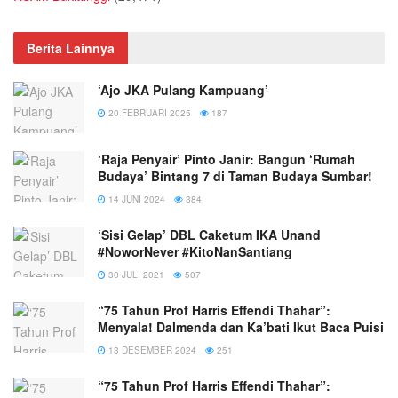
Berita Lainnya
‘Ajo JKA Pulang Kampuang’
20 FEBRUARI 2025
187
‘Raja Penyair’ Pinto Janir: Bangun ‘Rumah
Budaya’ Bintang 7 di Taman Budaya Sumbar!
14 JUNI 2024
384
‘Sisi Gelap’ DBL Caketum IKA Unand
#NoworNever #KitoNanSantiang
30 JULI 2021
507
“75 Tahun Prof Harris Effendi Thahar”:
Menyala! Dalmenda dan Ka’bati Ikut Baca Puisi
13 DESEMBER 2024
251
“75 Tahun Prof Harris Effendi Thahar”: