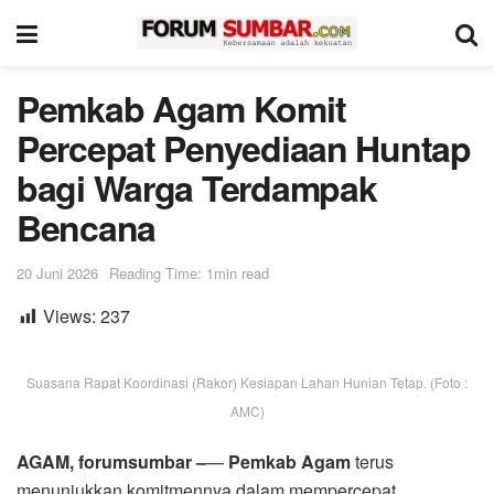
Pemkab Agam Komit
Percepat Penyediaan Huntap
bagi Warga Terdampak
Bencana
20 Juni 2026
Reading Time: 1min read
Views:
237
Suasana Rapat Koordinasi (Rakor) Kesiapan Lahan Hunian Tetap. (Foto :
AMC)
AGAM, forumsumbar –
—
Pemkab Agam
terus
menunjukkan komitmennya dalam mempercepat