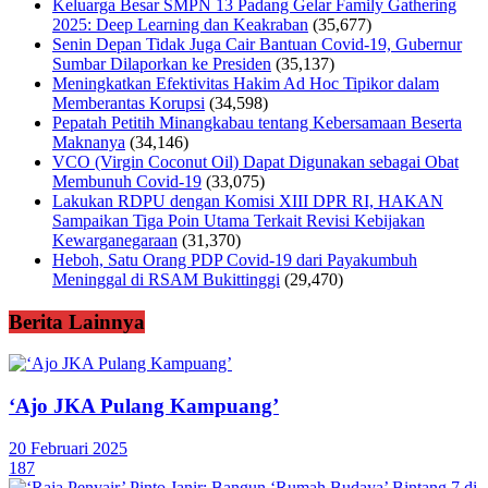
Keluarga Besar SMPN 13 Padang Gelar Family Gathering
2025: Deep Learning dan Keakraban
(35,677)
Senin Depan Tidak Juga Cair Bantuan Covid-19, Gubernur
Sumbar Dilaporkan ke Presiden
(35,137)
Meningkatkan Efektivitas Hakim Ad Hoc Tipikor dalam
Memberantas Korupsi
(34,598)
Pepatah Petitih Minangkabau tentang Kebersamaan Beserta
Maknanya
(34,146)
VCO (Virgin Coconut Oil) Dapat Digunakan sebagai Obat
Membunuh Covid-19
(33,075)
Lakukan RDPU dengan Komisi XIII DPR RI, HAKAN
Sampaikan Tiga Poin Utama Terkait Revisi Kebijakan
Kewarganegaraan
(31,370)
Heboh, Satu Orang PDP Covid-19 dari Payakumbuh
Meninggal di RSAM Bukittinggi
(29,470)
Berita Lainnya
‘Ajo JKA Pulang Kampuang’
20 Februari 2025
187