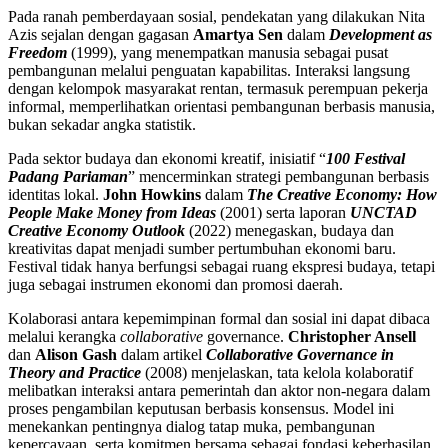
Pada ranah pemberdayaan sosial, pendekatan yang dilakukan Nita
Azis sejalan dengan gagasan
Amartya Sen
dalam
Development as
Freedom
(1999), yang menempatkan manusia sebagai pusat
pembangunan melalui penguatan kapabilitas. Interaksi langsung
dengan kelompok masyarakat rentan, termasuk perempuan pekerja
informal, memperlihatkan orientasi pembangunan berbasis manusia,
bukan sekadar angka statistik.
Pada sektor budaya dan ekonomi kreatif, inisiatif “
100 Festival
Padang Pariaman
” mencerminkan strategi pembangunan berbasis
identitas lokal.
John Howkins
dalam
The Creative Economy: How
People Make Money from Ideas
(2001) serta laporan
UNCTAD
Creative Economy Outlook
(2022) menegaskan, budaya dan
kreativitas dapat menjadi sumber pertumbuhan ekonomi baru.
Festival tidak hanya berfungsi sebagai ruang ekspresi budaya, tetapi
juga sebagai instrumen ekonomi dan promosi daerah.
Kolaborasi antara kepemimpinan formal dan sosial ini dapat dibaca
melalui kerangka
collaborative
governance.
Christopher Ansell
dan
Alison Gash
dalam artikel
Collaborative Governance in
Theory and Practice
(2008) menjelaskan, tata kelola kolaboratif
melibatkan interaksi antara pemerintah dan aktor non-negara dalam
proses pengambilan keputusan berbasis konsensus. Model ini
menekankan pentingnya dialog tatap muka, pembangunan
kepercayaan, serta komitmen bersama sebagai fondasi keberhasilan