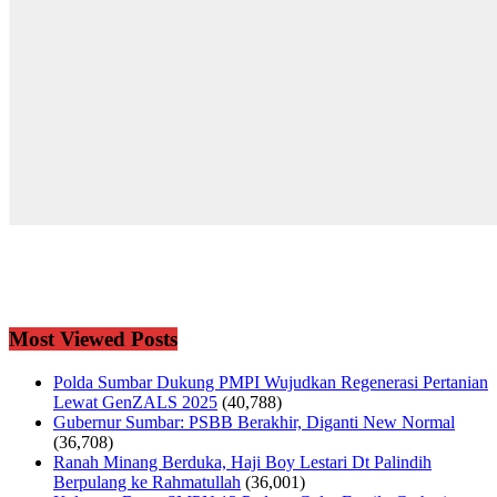
Most Viewed Posts
Polda Sumbar Dukung PMPI Wujudkan Regenerasi Pertanian
Lewat GenZALS 2025
(40,788)
Gubernur Sumbar: PSBB Berakhir, Diganti New Normal
(36,708)
Ranah Minang Berduka, Haji Boy Lestari Dt Palindih
Berpulang ke Rahmatullah
(36,001)