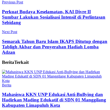
Previous Post
Perkuat Budaya Keselamatan, KAI Divre II
Sumbar Lakukan Sosialisasi Intensif di Perlintasan
Sebidang
Next Post
Semarak Tahun Baru Islam IKAPS Ditutup dengan
Tabligh Akbar dan Penyerahan Hadiah Lomba
Adzan
Berita
Terkait
Berita
Mahasiswa KKN UNP Edukasi Anti-Bullying dan
Hadirkan Mading Edukatif di SDN 01 Manggilang
Kabupaten Limapuluh Kota