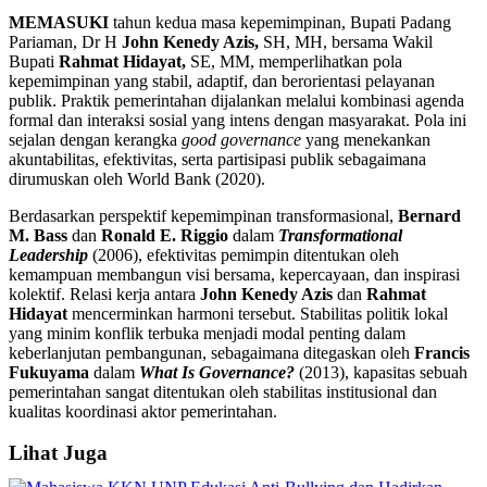
MEMASUKI
tahun kedua masa kepemimpinan, Bupati Padang
Pariaman, Dr H
John Kenedy Azis,
SH, MH, bersama Wakil
Bupati
Rahmat Hidayat,
SE, MM, memperlihatkan pola
kepemimpinan yang stabil, adaptif, dan berorientasi pelayanan
publik. Praktik pemerintahan dijalankan melalui kombinasi agenda
formal dan interaksi sosial yang intens dengan masyarakat. Pola ini
sejalan dengan kerangka
good governance
yang menekankan
akuntabilitas, efektivitas, serta partisipasi publik sebagaimana
dirumuskan oleh World Bank (2020).
Berdasarkan perspektif kepemimpinan transformasional,
Bernard
M. Bass
dan
Ronald E. Riggio
dalam
Transformational
Leadership
(2006), efektivitas pemimpin ditentukan oleh
kemampuan membangun visi bersama, kepercayaan, dan inspirasi
kolektif. Relasi kerja antara
John Kenedy Azis
dan
Rahmat
Hidayat
mencerminkan harmoni tersebut. Stabilitas politik lokal
yang minim konflik terbuka menjadi modal penting dalam
keberlanjutan pembangunan, sebagaimana ditegaskan oleh
Francis
Fukuyama
dalam
What Is Governance?
(2013), kapasitas sebuah
pemerintahan sangat ditentukan oleh stabilitas institusional dan
kualitas koordinasi aktor pemerintahan.
Lihat Juga