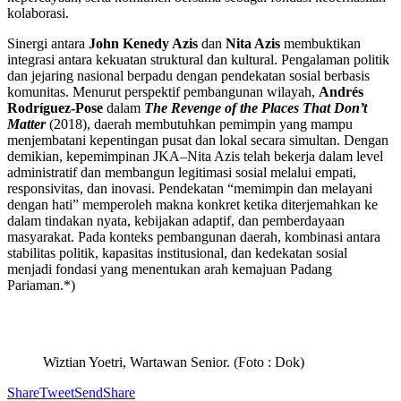
kolaborasi.
Sinergi antara
John Kenedy Azis
dan
Nita Azis
membuktikan
integrasi antara kekuatan struktural dan kultural. Pengalaman politik
dan jejaring nasional berpadu dengan pendekatan sosial berbasis
komunitas. Menurut perspektif pembangunan wilayah,
Andrés
Rodríguez-Pose
dalam
The Revenge of the Places That Don’t
Matt
er
(2018), daerah membutuhkan pemimpin yang mampu
menjembatani kepentingan pusat dan lokal secara simultan. Dengan
demikian, kepemimpinan JKA–Nita Azis telah bekerja dalam level
administratif dan membangun legitimasi sosial melalui empati,
responsivitas, dan inovasi. Pendekatan “memimpin dan melayani
dengan hati” memperoleh makna konkret ketika diterjemahkan ke
dalam tindakan nyata, kebijakan adaptif, dan pemberdayaan
masyarakat. Pada konteks pembangunan daerah, kombinasi antara
stabilitas politik, kapasitas institusional, dan kedekatan sosial
menjadi fondasi yang menentukan arah kemajuan Padang
Pariaman.*)
Wiztian Yoetri, Wartawan Senior. (Foto : Dok)
Share
Tweet
Send
Share