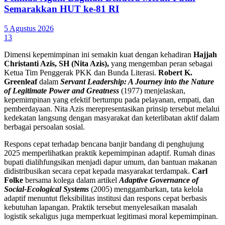
Semarakkan HUT ke-81 RI
5 Agustus 2026
13
Dimensi kepemimpinan ini semakin kuat dengan kehadiran
Hajjah
Christanti Azis, SH (Nita Azis),
yang mengemban peran sebagai
Ketua Tim Penggerak PKK dan Bunda Literasi.
Robert K.
Greenleaf
dalam
Servant Leadership: A Journey into the Nature
of Legitimate Power and Greatness
(1977) menjelaskan,
kepemimpinan yang efektif bertumpu pada pelayanan, empati, dan
pemberdayaan. Nita Azis merepresentasikan prinsip tersebut melalui
kedekatan langsung dengan masyarakat dan keterlibatan aktif dalam
berbagai persoalan sosial.
Respons cepat terhadap bencana banjir bandang di penghujung
2025 memperlihatkan praktik kepemimpinan adaptif. Rumah dinas
bupati dialihfungsikan menjadi dapur umum, dan bantuan makanan
didistribusikan secara cepat kepada masyarakat terdampak.
Carl
Folke
bersama kolega dalam artikel
Adaptive Governance of
Social-Ecological Systems
(2005) menggambarkan, tata kelola
adaptif menuntut fleksibilitas institusi dan respons cepat berbasis
kebutuhan lapangan. Praktik tersebut menyelesaikan masalah
logistik sekaligus juga memperkuat legitimasi moral kepemimpinan.