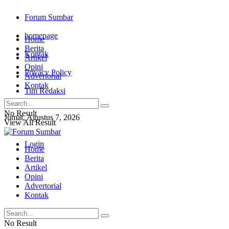
Forum Sumbar
homepage
Home
Berita
Kontak
Artikel
Opini
Privacy Policy
Advertorial
Kontak
Tim Redaksi
No Result
Jumat, Agustus 7, 2026
View All Result
Login
Home
Berita
Artikel
Opini
Advertorial
Kontak
No Result