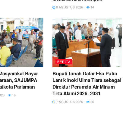
8 AGUSTUS 2026
14
BERITA
asyarakat Bayar
Bupati Tanah Datar Eka Putra
daraan, SAJUMPA
Lantik Inoki Ulma Tiara sebagai
laikota Pariaman
Direktur Perumda Air Minum
Tirta Alami 2026–2031
026
16
7 AGUSTUS 2026
26