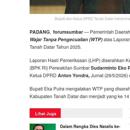
Bupati dan Ketua DPRD Tanah Datar menerima o
PADANG
,
forumsumbar
— Pemerintah Daerah 
Wajar Tanpa Pengecualian (WTP)
atas Lapora
Tanah Datar Tahun 2025.
Laporan Hasil Pemeriksaan (LHP) diserahkan 
(BPK RI) Perwakilan Sumbar
Sudarminto Eko P
Ketua DPRD
Anton Yondra,
Jumat (29/5/2026) 
Bupati Eka Putra mengatakan WTP yang diserah
Kabupaten Tanah Datar dan menjadi yang ke 14 ka
Lihat Juga
Dalam Rangka Dies Natalis ke-