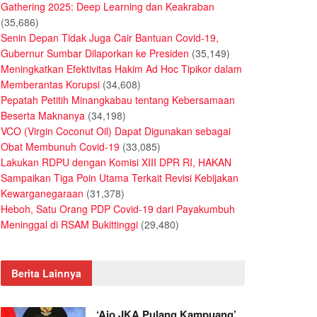
Gathering 2025: Deep Learning dan Keakraban
(35,686)
Senin Depan Tidak Juga Cair Bantuan Covid-19,
Gubernur Sumbar Dilaporkan ke Presiden
(35,149)
Meningkatkan Efektivitas Hakim Ad Hoc Tipikor dalam
Memberantas Korupsi
(34,608)
Pepatah Petitih Minangkabau tentang Kebersamaan
Beserta Maknanya
(34,198)
VCO (Virgin Coconut Oil) Dapat Digunakan sebagai
Obat Membunuh Covid-19
(33,085)
Lakukan RDPU dengan Komisi XIII DPR RI, HAKAN
Sampaikan Tiga Poin Utama Terkait Revisi Kebijakan
Kewarganegaraan
(31,378)
Heboh, Satu Orang PDP Covid-19 dari Payakumbuh
Meninggal di RSAM Bukittinggi
(29,480)
Berita Lainnya
‘Ajo JKA Pulang Kampuang’