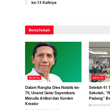
ke-13 Kalinya
Berita
Terkait
BERITA
BERITA
Dalam Rangka Dies Natalis ke-
Setelah 41
70, Unand Gelar Sayembara
Sekolah, “R
Menulis Artikel dan Konten
Padang” Be
Kreator
8 AGUSTUS 2