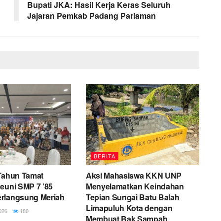
Bupati JKA: Hasil Kerja Keras Seluruh
Jajaran Pemkab Padang Pariaman
BERITA
 Tahun Tamat
Aksi Mahasiswa KKN UNP
euni SMP 7 ’85
Menyelamatkan Keindahan
rlangsung Meriah
Tepian Sungai Batu Balah
Limapuluh Kota dengan
026
180
Membuat Bak Sampah