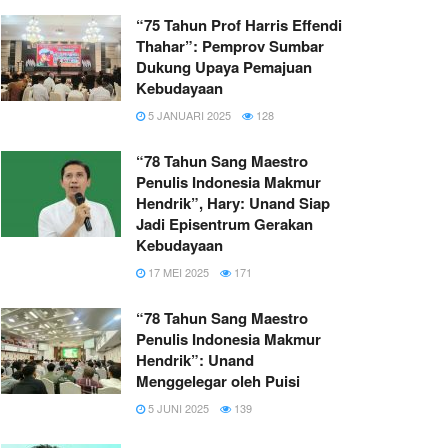
“75 Tahun Prof Harris Effendi
Thahar”: Pemprov Sumbar
Dukung Upaya Pemajuan
Kebudayaan
5 JANUARI 2025
128
“78 Tahun Sang Maestro
Penulis Indonesia Makmur
Hendrik”, Hary: Unand Siap
Jadi Episentrum Gerakan
Kebudayaan
17 MEI 2025
171
“78 Tahun Sang Maestro
Penulis Indonesia Makmur
Hendrik”: Unand
Menggelegar oleh Puisi
5 JUNI 2025
139