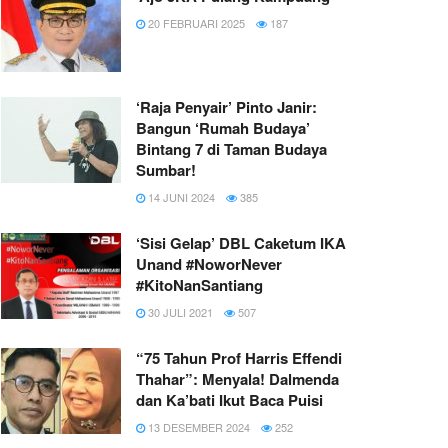
20 FEBRUARI 2025
187
‘Raja Penyair’ Pinto Janir:
Bangun ‘Rumah Budaya’
Bintang 7 di Taman Budaya
Sumbar!
14 JUNI 2024
385
‘Sisi Gelap’ DBL Caketum IKA
Unand #NoworNever
#KitoNanSantiang
30 JULI 2021
507
“75 Tahun Prof Harris Effendi
Thahar”: Menyala! Dalmenda
dan Ka’bati Ikut Baca Puisi
13 DESEMBER 2024
252