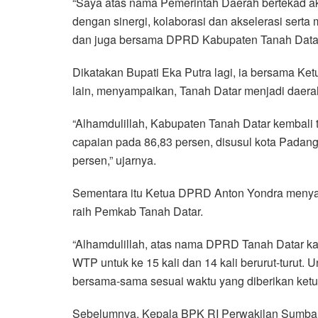
“Saya atas nama Pemerintah Daerah bertekad ak
dengan sinergi, kolaborasi dan akselerasi sert
dan juga bersama DPRD Kabupaten Tanah Datar,
Dikatakan Bupati Eka Putra lagi, ia bersama K
lain, menyampaikan, Tanah Datar menjadi daerah
“Alhamdulillah, Kabupaten Tanah Datar kembali
capaian pada 86,83 persen, disusul kota Padan
persen,” ujarnya.
Sementara itu Ketua DPRD Anton Yondra menyam
raih Pemkab Tanah Datar.
“Alhamdulillah, atas nama DPRD Tanah Datar k
WTP untuk ke 15 kali dan 14 kali berurut-turut. 
bersama-sama sesuai waktu yang diberikan ketu
Sebelumnya, Kepala BPK RI Perwakilan Sumbar