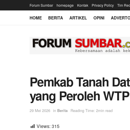
Forum Sumbar
homepage
Kontak
Privacy Policy
Tim Red
HOME
BERITA
ARTIKEL
OPINI
ADVERTO
Pemkab Tanah Dat
yang Peroleh WTP 1
29 Mei 2026
in
Berita
Reading Time: 2min read
Views:
315