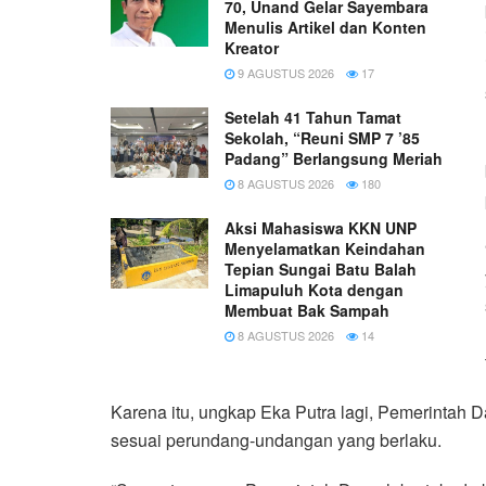
70, Unand Gelar Sayembara
Menulis Artikel dan Konten
Kreator
9 AGUSTUS 2026
17
Setelah 41 Tahun Tamat
Sekolah, “Reuni SMP 7 ’85
Padang” Berlangsung Meriah
8 AGUSTUS 2026
180
Aksi Mahasiswa KKN UNP
Menyelamatkan Keindahan
Tepian Sungai Batu Balah
Limapuluh Kota dengan
Membuat Bak Sampah
8 AGUSTUS 2026
14
Karena itu, ungkap Eka Putra lagi, Pemerintah 
sesuai perundang-undangan yang berlaku.